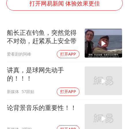
武契奇会见泽连斯基有何意图
打开网易新闻 体验效果更佳
上海大部迎大暴雨
《龙餐馆》 冲奖
船长正在钓鱼，突然觉得
《披荆斩棘2026》阵容官宣
不对劲，赶紧系上安全带
“伊斯兰版北约”出现
爱看剧的阿峰
打开APP
伯克希尔净买入约200亿美元股票
以军士兵把枪口对准中国记者
讲真，是球网先动手
构建更高水平的全民健身公共服务体系
的！！！
新媒体
57跟贴
打开APP
论背景音乐的重要性！！