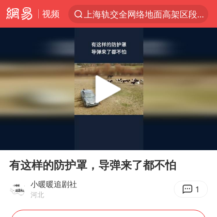
视频
上海轨交全网络地面高架区段限速运行
跨界融合拉长夏日经济消费链条
白海豚逼近浙闽沿海
国足U17与阿森纳决赛取消 并列冠军
王艺迪2-4不敌张本美和止步4强
“白海豚”来了！第一批飞机已绑好
白海豚5次眼壁置换
00:00
01:27
王艺迪无缘横滨赛决赛
Play
Ent
full
杭州部分地铁高架段临时停运
有这样的防护罩，导弹来了都不怕
2025年小学教师减少13.19万
小暖暖追剧社
1
河北
浙江海域将现5到8米巨浪到狂浪