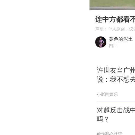
00:00
Play
连中方都看
声明：个人原创，仅
黄色的泥土
四川
许世友当广
说：我不想
小影的娱乐
对越反击战
吗？
他走我心既空