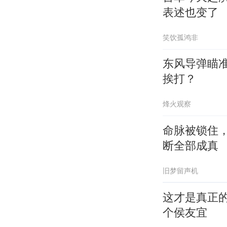
表述也变了
笑饮孤鸿非
东风导弹瞄
挨打？
烽火观察
命脉被锁住
断全部成真
旧梦留声机
这才是真正
个侯友宜