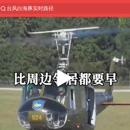
台风白海豚实时路径
向鹏0-3不敌张本智和
曝韩国足协为外籍裁判员安排色情招待
四川宜宾市高县4.9级地震致1人死亡
广东雷州通报特教老师招聘违规事件
我国外贸延续良好增长态势
“新疆阿勒泰八月能滑雪”不实
陈幸同晋级WTT横滨冠军赛8强
泰国枪击案凶手先杀祖父母后行凶
“立秋的第一杯奶茶”又爆单了
国防部：坚决反制任何闹海挑衅图谋
超颖电子拟投资20.86亿建设新项目