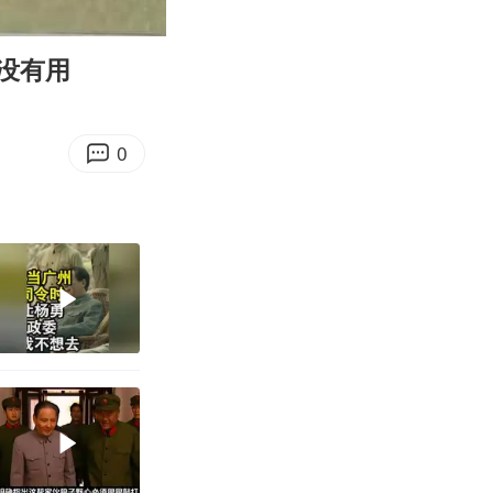
05:49
Enter
fullscreen
没有用
0