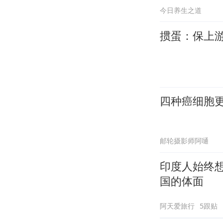
今日养生之道
掼蛋：保上
四种癌细胞更
邮轮摄影师阿嗵
印度人始终
国的体面
阿天爱旅行
5跟贴