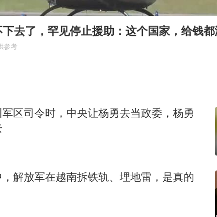
宇树科技中一签需缴款7.54万元
不下去了，罕见停止援助：这个国家，给钱都
两名乘客在飞机上因调节座椅起冲突
供参考
女儿为争财产堵门阻挠父亲出殡
夯实基础开新局
州军区司令时，中央让杨勇去当政委，杨勇
去
中，解放军在越南拆铁轨、埋地雷，是真的