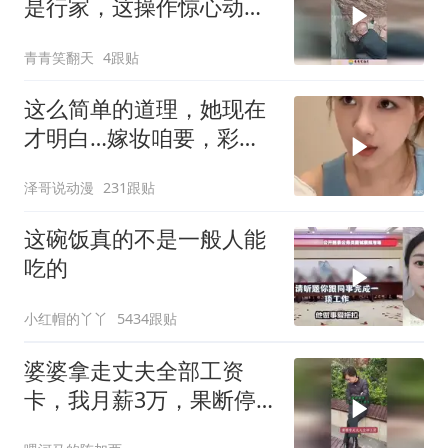
是行家，这操作惊心动
魄！
青青笑翻天
4跟贴
这么简单的道理，她现在
才明白…嫁妆咱要，彩礼
咱也给！
泽哥说动漫
231跟贴
这碗饭真的不是一般人能
吃的
小红帽的丫丫
5434跟贴
婆婆拿走丈夫全部工资
卡，我月薪3万，果断停
做早饭