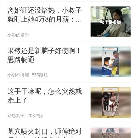
离婚证还没焐热，小叔子
就盯上她4万8的月薪：转
我
小影的娱乐
果然还是新脑子好使啊！
思路畅通
小明不讲理
553跟贴
这手干嘛呢，怎么突然就
牵上了
动感丸子
208跟贴
墓穴喷火封口，师傅绝对