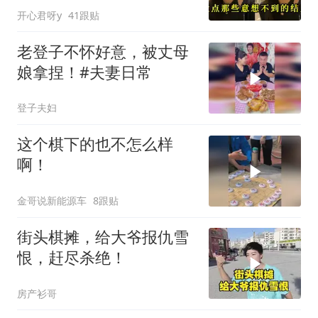
开心君呀y
41跟贴
老登子不怀好意，被丈母
娘拿捏！#夫妻日常
登子夫妇
这个棋下的也不怎么样
啊！
金哥说新能源车
8跟贴
街头棋摊，给大爷报仇雪
恨，赶尽杀绝！
房产衫哥