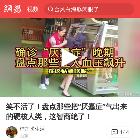
视频
台风白海豚闭眼了
“China Cool”火了，老外爱上中国避暑游
香港宏福苑火灾或由烟头引起
浙江台州《告全体市民书》
美拟年底前首次测试“金穹”反导系统
四川宜宾3.4级地震
网约车司机充电时猝死保险拒赔
00:00
03:34
陕西柞水泥石流已致2死 仍有1人失联
Play
Ent
full
泰国初中生饮弹自尽前开了26枪
笑不活了！盘点那些把“厌蠢症”气出来
的硬核人类，这智商绝了！
多所高校取消艺考
店主称换“青海拉面”招牌后生意更好
榴莲唠生活
144
山东