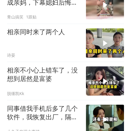
成亲妈，下幕媳妇后悔也
来不及
青山搞笑
1跟贴
相亲同时来了两个人
诗晏
相亲不小心上错车了，没
想到居然是富婆
脱缰凯Kk
同事借我手机后多了几个
软件，我恢复出厂，隔壁
总监竟被带走