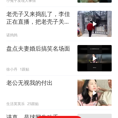
小兔子发现大事情
老壳子又来捣乱了，李佳
正在直播，把老壳子关在
大门外一天没开门
诺鸽鸽
盘点夫妻婚后搞笑名场面
徐小丹
1跟贴
老公无视我的付出
生活英英乐
25跟贴
讲真，是球网先动手