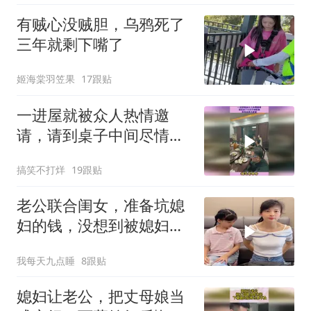
有贼心没贼胆，乌鸦死了
三年就剩下嘴了
姬海棠羽笠果
17跟贴
一进屋就被众人热情邀
请，请到桌子中间尽情跳
舞，原来她是大家掌
搞笑不打烊
19跟贴
老公联合闺女，准备坑媳
妇的钱，没想到被媳妇坑
了
我每天九点睡
8跟贴
媳妇让老公，把丈母娘当