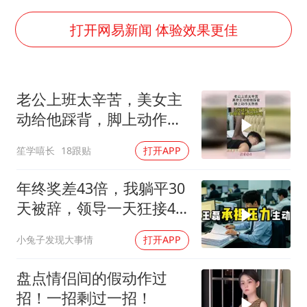
伊斯兰版北约来了吗
上半年国内居民出游人次34.63亿
打开网易新闻 体验效果更佳
22岁女生独闯南太行失联12天
薛之谦杭州站演唱会取消
老公上班太辛苦，美女主
张本智和：零封向鹏不意外
动给他踩背，脚上动作太
今年第二强台风将带来多大影响
熟练！
笙学嘻长
18跟贴
打开APP
“准2万亿”之城点名支持三所大学
习近平心系体育强国建设
年终奖差43倍，我躺平30
天被辞，领导一天狂接47
个退单电话
小兔子发现大事情
打开APP
盘点情侣间的假动作过
招！一招剩过一招！