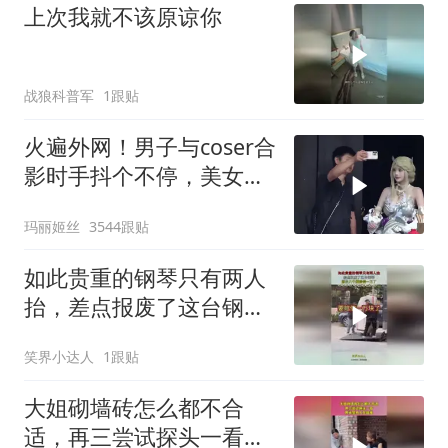
上次我就不该原谅你
战狼科普军
1跟贴
火遍外网！男子与coser合
影时手抖个不停，美女做
出一个意外举动
玛丽姬丝
3544跟贴
如此贵重的钢琴只有两人
抬，差点报废了这台钢
琴，原价八千要赔偿一万
笑界小达人
1跟贴
了
大姐砌墙砖怎么都不合
适，再三尝试探头一看，