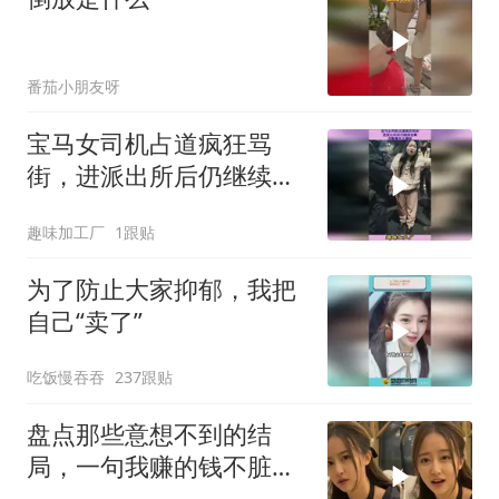
番茄小朋友呀
宝马女司机占道疯狂骂
街，进派出所后仍继续发
飙，完整事件大揭秘
趣味加工厂
1跟贴
为了防止大家抑郁，我把
自己“卖了”
吃饭慢吞吞
237跟贴
盘点那些意想不到的结
局，一句我赚的钱不脏，
真是杀人又诛心