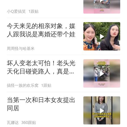
原来是有人在捣鬼！
小Q爱搞笑
1跟贴
今天来见的相亲对象，媒
人跟我说是离婚还带个娃
周周怪与哈基米
坏人变老太可怕！老头光
天化日碰瓷路人，真是社
会的毒瘤！
搞怪一族的欢乐窝
1跟贴
当第一次和日本女友提出
同居
瓦娜达
360跟贴