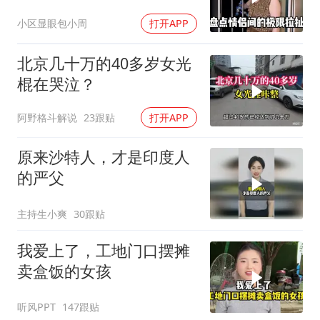
小区显眼包小周
打开APP
北京几十万的40多岁女光
棍在哭泣？
阿野格斗解说
23跟贴
打开APP
原来沙特人，才是印度人
的严父
主持生小爽
30跟贴
我爱上了，工地门口摆摊
卖盒饭的女孩
听风PPT
147跟贴