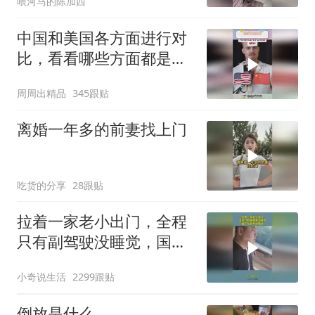
喂河马的陈加西
中国和美国各方面进行对
比，看看哪些方面都是谁
领先
周周出精品
345跟贴
离婚一年多的前妻找上门
吃货的分享
28跟贴
拉着一家老小出门，全程
只有副驾驶没睡觉，国产
车越来越离谱
小奇说生活
2299跟贴
倒放是什么