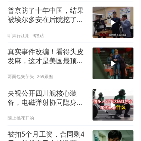
普京防了十年中国，结果
被埃尔多安在后院挖了墙
脚
听风行江湖
9跟贴
真实事件改编！看得头皮
发麻，这才是美国最顶级
刑侦片，全程高能
两面包夹芋头
269跟贴
央视公开四川舰核心装
备，电磁弹射协同隐身无
人机，位居世界前列
陌上桃花开的
被扣5个月工资，合同剩4