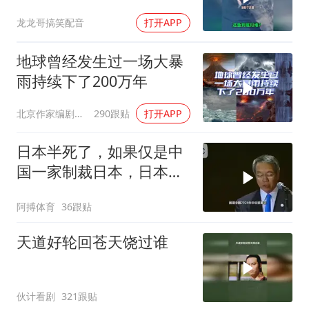
龙龙哥搞笑配音
打开APP
地球曾经发生过一场大暴
雨持续下了200万年
北京作家编剧肥猪满圈
290跟贴
打开APP
日本半死了，如果仅是中
国一家制裁日本，日本可
能还剩一口气
阿搏体育
36跟贴
天道好轮回苍天饶过谁
伙计看剧
321跟贴