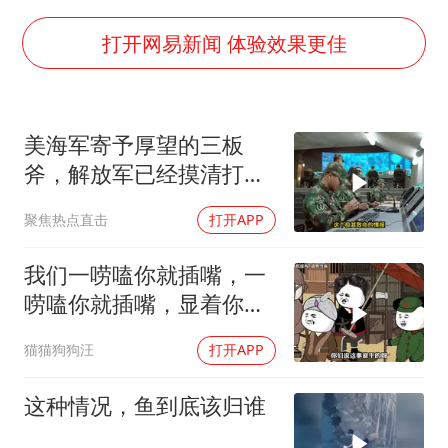
胜宏科技：股票交易异常波动
中巨芯：上半年归母净利润1405.77万元
打开网易新闻 体验效果更佳
名创优品回应女子吐槽内裤质量差
日本试射“战斧”导弹，国防部回应
美海军寄予厚望的三板
美股存储板块集体大跌
斧，解放军已经摸清打
百花奖开幕式
法，海空一体联手接下
聚焦热点直击
打开APP
东航：国内客票提前14天免费退改
夯实基础开新局
我们一唠嗑你就插嘴，一
唠嗑你就插嘴，显着你
了？
猫猫狗狗汪
打开APP
这种情况，鱼到底该归谁