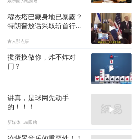
娱乐圈的笔娱君
穆杰塔巴藏身地已暴露？
特朗普放话采取斩首行
动，美军机又被击落
古人那点事
掼蛋换做你，炸不炸对
门？
讲真，是球网先动手
的！！！
新媒体
39跟贴
论背景音乐的重要性！！