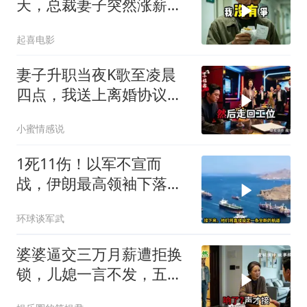
天，总裁妻子突然涨薪续
签，我递辞呈她慌了
起喜电影
妻子升职当夜K歌至凌晨
四点，我送上离婚协议果
盘，隔天她拦在公司门
小蜜情感说
口：我们谈谈
1死11伤！以军不宣而
战，伊朗最高领袖下落不
明？特朗普发出通牒
环球谈军武
婆婆逼交三万月薪遭拒换
锁，儿媳一言不发，五天
后丈夫收传票