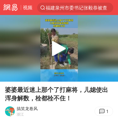
视频
福建泉州市委书记张毅恭被查
“电影+”如何激发千亿级消费新活力？
全球首个长时储能一体化产业园量产
台风白海豚已进入24小时警戒线
“秋天的第一杯奶茶”6岁了
上海：台风白海豚或将带来龙卷风
四川宜宾市高县4.9级地震致1人死亡
00:00
00:12
38岁演员求职万岁山NPC成功
Play
Ent
full
国乒男单横滨冠军赛全军覆没
婆婆最近迷上那个了打麻将，儿媳使出
浑身解数，栓都栓不住！
胡彦斌获《歌手2026》歌王
U17国足三连胜晋级明日之星半决赛
搞笑龙卷风
1
浙江