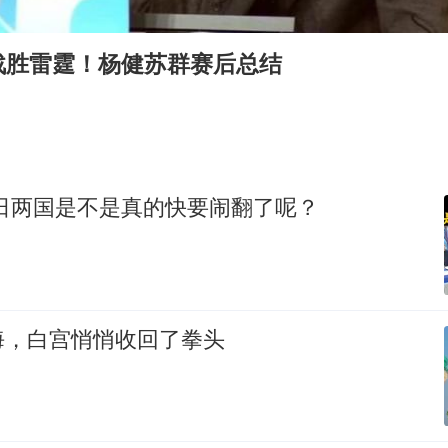
上半年国内居民出游人次34.63亿
今年第二强台风将带来多大影响
战胜雷霆！杨健苏群赛后总结
张本智和：零封向鹏不意外
22岁女生独闯南太行失联12天
新疆沙雅县发生4.5级地震
“准2万亿”之城点名支持三所大学
美日两国是不是真的快要闹翻了呢？
微信新功能：你可以“撤回”你的撤回
习近平心系体育强国建设
海，白宫悄悄收回了拳头