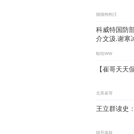
猫猫狗狗汪
科威特国防
介文汲.谢寒冰
蛙哇WW
【崔哥天天侃
北美崔哥
王立群读史
锦升体娱