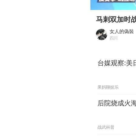
00:00
Play
马刺双加时
女人的偽裝
四川
台媒观察:
果妈聊娱乐
后院烧成火
战武科普