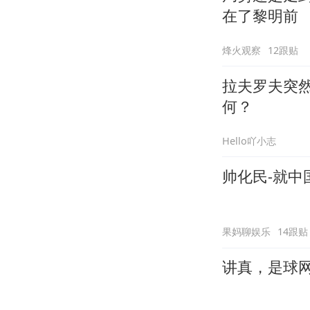
在了黎明前
烽火观察
12跟贴
拉夫罗夫突
何？
Hello吖小志
帅化民-就
果妈聊娱乐
14跟贴
讲真，是球