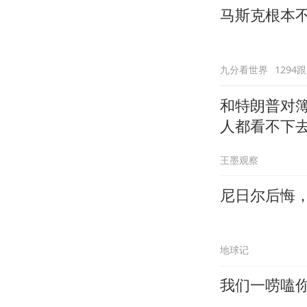
马斯克根本
九分看世界
1294
和特朗普对簿
人都看不下
王墨观察
尼日尔后悔
地球记
我们一唠嗑