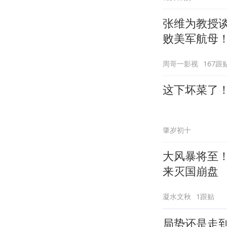
张维为教授
败美军航母
周哥一影视
167跟
这下坏菜了
肇岁初十
大风暴将至
来灭国崩盘
凝水文秋
1跟贴
局势还是走