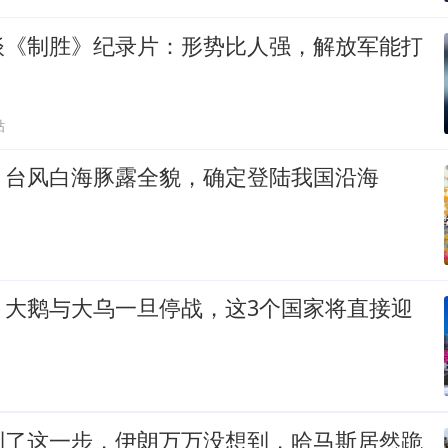
谈《制胜》纪录片：形势比人强，解放军能打
！
贴
！台风白海豚露全貌，确定登陆我国沿海
！大鹅与大乌一旦停战，这3个国家将直接迎
到了这一步，伊朗万万没想到，哈马斯居然跪