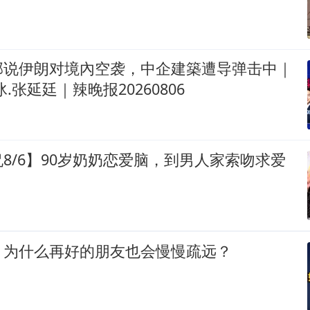
部说伊朗对境內空袭，中企建築遭导弹击中｜
.张延廷｜辣晚报20260806
8/6】90岁奶奶恋爱脑，到男人家索吻求爱
：为什么再好的朋友也会慢慢疏远？