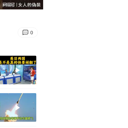
07:10
Enter
fullscreen
0