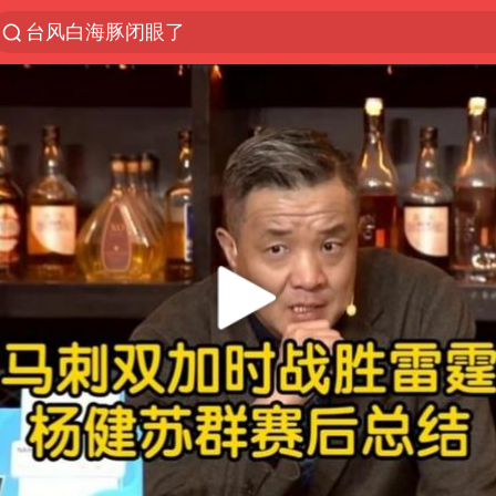
台风白海豚闭眼了
“China Cool”火了，老外爱上中国避暑游
香港宏福苑火灾或由烟头引起
浙江台州《告全体市民书》
枪击案后泰国拟推更严格枪支管控方案
四川宜宾3.4级地震
陕西柞水泥石流已致2死 仍有1人失联
泰国初中生饮弹自尽前开了26枪
多所高校取消艺考
网约车司机充电时猝死保险拒赔
店主称换“青海拉面”招牌后生意更好