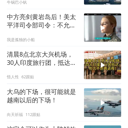
牛锅巴小钒
中方亮剑黄岩岛后！美太
平洋司令部司令：不允许
任何国家主宰印太
我是孤独的小船
清晨8点北京大兴机场，
30人印度旅行团，抵达，
坦言不愿再返程！
悟人性
62跟贴
大乌的下场，很可能就是
越南以后的下场！
向天祈福
112跟贴