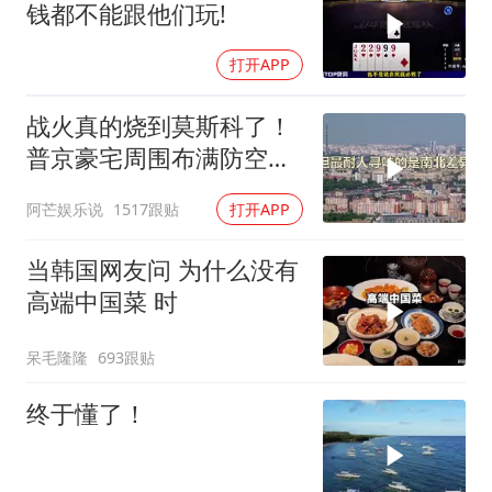
钱都不能跟他们玩!
打开APP
战火真的烧到莫斯科了！
普京豪宅周围布满防空
塔，大战一触即发2
阿芒娱乐说
1517跟贴
打开APP
当韩国网友问 为什么没有
高端中国菜 时
呆毛隆隆
693跟贴
终于懂了！