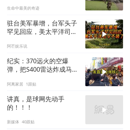
生命中最美的奇迹
驻台美军暴增，台军头子
罕见回应，美太平洋司令
不装了！
阿芒娱乐说
纪实：370远火的空爆
弹，把S400雷达炸成马蜂
窝，靶标惨状让台军急眼
阿离家居
1跟贴
了
讲真，是球网先动手
的！！！
新媒体
40跟贴