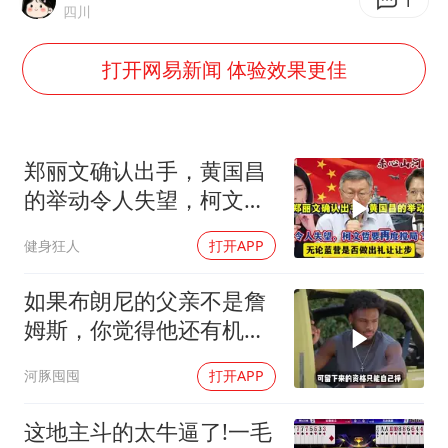
酒店回应车内过夜被收150元
1
四川
牛津大学一纸声明甩不了锅
打开网易新闻 体验效果更佳
西湖突现狂风暴雨 游客瞬间被浇透
网传《披荆斩棘2026》名单
女主硬加吻戏短剧已下架
郑丽文确认出手，黄国昌
包文婧：二胎很难一碗水端平
的举动令人失望，柯文哲
要再度搅局？
香港宏福苑火灾或由烟头引起
健身狂人
打开APP
人民的健康、体质、幸福一脉相承
如果布朗尼的父亲不是詹
姆斯，你觉得他还有机会
站上NBA吗？
河豚囤囤
打开APP
这地主斗的太牛逼了!一毛