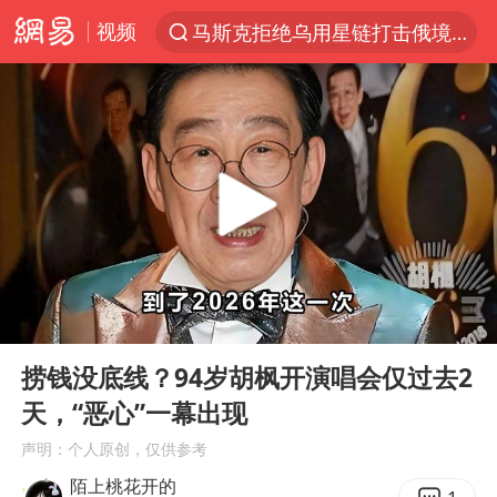
视频
马斯克拒绝乌用星链打击俄境内目标
解锁各地夏日限定体验
男童模仿奥特曼从高处跳下致骨折
富婆带资进组给自己硬加60多场吻戏
黄金创今年来最大单周涨幅
名创优品一次性内裤 颜面尽失
“六爷”挂一颗出场
00:00
08:02
金饰克价一夜涨回1300元
Play
Ent
full
视频丨中国东方电气集团原党组副书记、董事宋致远被查
捞钱没底线？94岁胡枫开演唱会仅过去2
天，“恶心”一幕出现
白海豚将正面袭击贯穿浙江
声明：个人原创，仅供参考
梁家辉：到内地拍戏不是北上是回归
陌上桃花开的