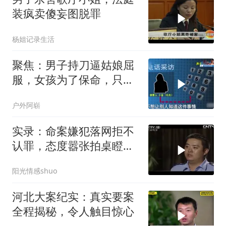
装疯卖傻妄图脱罪
杨姐记录生活
聚焦：男子持刀逼姑娘屈
服，女孩为了保命，只能
乖乖顺从他！
户外阿崭
实录：命案嫌犯落网拒不
认罪，态度嚣张拍桌瞪
眼，与民警正面
阳光情感shuo
河北大案纪实：真实要案
全程揭秘，令人触目惊心