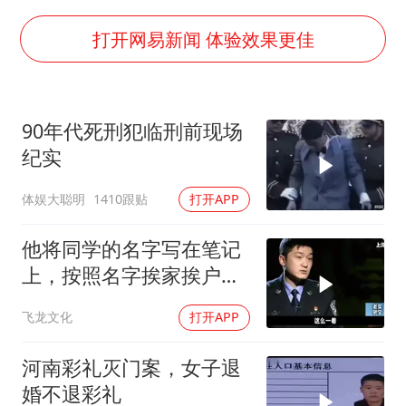
梁家辉：到内地拍戏不是北上是回归
牛津大学一纸声明甩不了锅
打开网易新闻 体验效果更佳
包文婧：二胎很难一碗水端平
香港宏福苑火灾或由烟头引起
90年代死刑犯临刑前现场
女主硬加吻戏短剧已下架
纪实
浙江台州《告全体市民书》
体娱大聪明
1410跟贴
打开APP
《给阿嬷的情书》售后来了
人民的健康、体质、幸福一脉相承
他将同学的名字写在笔记
上，按照名字挨家挨户去
杀人！
飞龙文化
打开APP
河南彩礼灭门案，女子退
婚不退彩礼