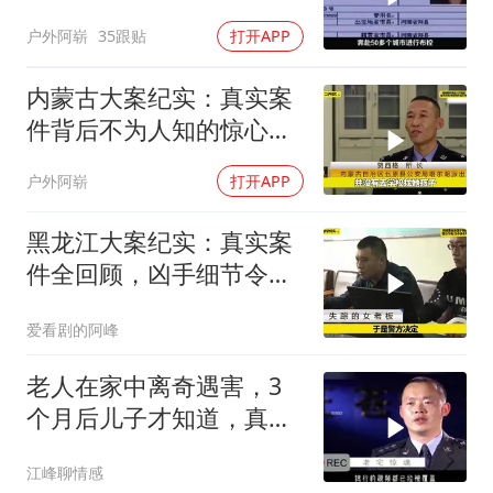
户外阿崭
35跟贴
打开APP
内蒙古大案纪实：真实案
件背后不为人知的惊心真
相
户外阿崭
打开APP
黑龙江大案纪实：真实案
件全回顾，凶手细节令人
心惊
爱看剧的阿峰
老人在家中离奇遇害，3
个月后儿子才知道，真相
令人难以置信
江峰聊情感