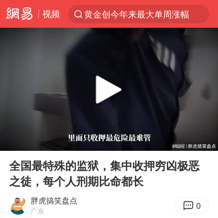
视频
黄金创今年来最大单周涨幅
解锁各地夏日限定体验
台风白海豚闭眼意味着什么
峰哥实名举报汪海林偷税漏税
浙江温州发布台风橙色预警信号
男童模仿奥特曼从高处跳下致骨折
富婆带资进组给自己硬加60多场吻戏
00:00
04:22
金饰克价一夜涨回1300元
Play
Ent
full
名创优品一次性内裤 颜面尽失
全国最特殊的监狱，集中收押穷凶极恶
之徒，每个人刑期比命都长
白海豚将正面袭击贯穿浙江
视频丨中国东方电气集团原党组副书记、董事宋致远被查
胖虎搞笑盘点
0
广东