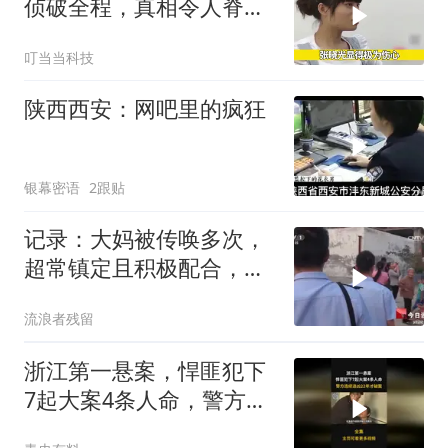
侦破全程，真相令人脊背
发凉
叮当当科技
陕西西安：网吧里的疯狂
银幕密语
2跟贴
记录：大妈被传唤多次，
超常镇定且积极配合，反
而引起警方怀疑
流浪者残留
浙江第一悬案，悍匪犯下
7起大案4条人命，警方连
续追凶22年