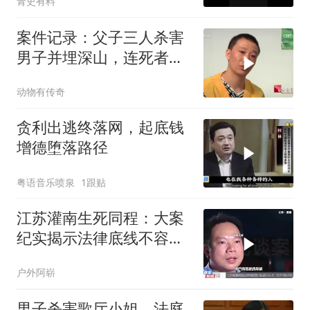
青史有料
案件记录：父子三人杀害
男子并埋深山，连死者是
谁都不知道，太
动物有传奇
贪利出逃终落网，起底钱
增德堕落路径
粤语音乐喷泉
1跟贴
江苏灌南生死同程：大案
纪实揭示法律底线不容触
碰
户外阿崭
男子杀害歌厅小姐，法庭