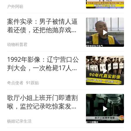
户外阿崭
案件实录：男子被情人逼
着还债，还把他抛弃戏
耍，瞬间就起了杀
动物科普君
1992年影像：辽宁营口公
判大会，一次枪毙17人，
犯人临刑前唱歌
奇点使者
91跟贴
歌厅小姐上班开门即遭割
喉，监控记录吃惊案发全
过程
杨姐记录生活