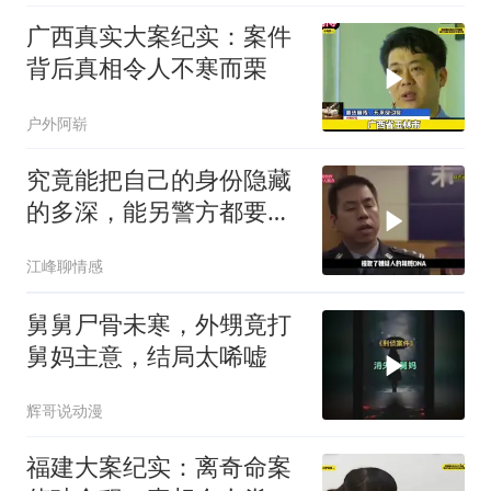
广西真实大案纪实：案件
背后真相令人不寒而栗
户外阿崭
究竟能把自己的身份隐藏
的多深，能另警方都要刮
目相看？
江峰聊情感
舅舅尸骨未寒，外甥竟打
舅妈主意，结局太唏嘘
辉哥说动漫
福建大案纪实：离奇命案