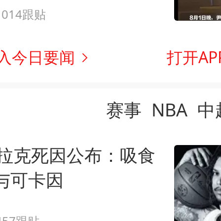
1014跟贴
入今日要闻
打开AP
赛事
NBA
中
克拉克死因公布：吸食
与可卡因
457跟贴