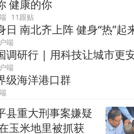
你 健康的你
游戏
教育
公开课
健康
西贝创始人贾国龙押注鲜羊赛道
端
11跟贴
艺术
双创
小说
数字藏品
日 南北齐上阵 健身“热”起
浙江台州《告全体市民书》
户端
国调研行 | 用科技让城市更
酒店回应车内过夜被收150元
户端
直击东北超：哈尔滨vs通辽
界级海洋港口群
“不怕六爷挂得多 就
端
平县重大刑事案嫌疑
几元成本的AI广告导致千万市值蒸发
 在玉米地里被抓获
36岁男演员成景区NPC后人气爆棚