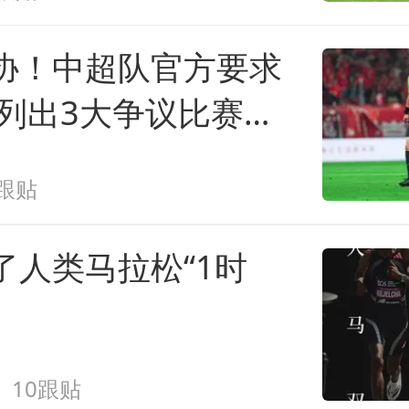
协！中超队官方要求
 列出3大争议比赛：
上榜
1跟贴
了人类马拉松“1时
10跟贴