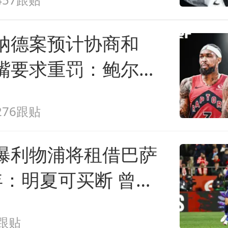
纳德案预计协商和
嘴要求重罚：鲍尔默
都该禁赛一年
276跟贴
曝利物浦将租借巴萨
年：明夏可买断 曾被
理问题
1跟贴