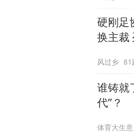
硬刚足
换主裁
鲁能全
风过乡
8
谁铸就
代”？
体育大生意