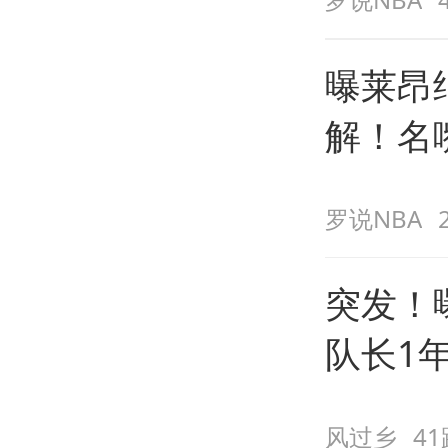
曝莱昂
解！名
和小卡
罗说NBA
突发！
队长1
查出心
风过乡
4