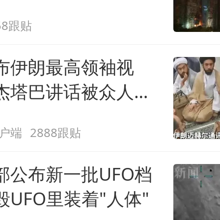
58跟贴
布伊朗最高领袖视
杰塔巴讲话被众人围
户端
2888跟贴
部公布新一批UFO档
UFO里装着"人体"