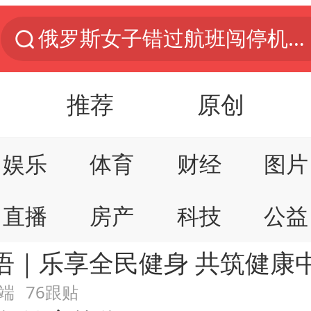
俄罗斯女子错过航班闯停机坪拦飞机
金饰克价一夜涨回1300元
推荐
原创
新疆景区自驾服务费改为按车收费
娱乐
体育
财经
图片
多家A股公司收到美国关税退
直播
房产
科技
公益
视频丨中国东方电气集团原党组副书记、董事宋致远被查
语｜乐享全民健身 共筑健康
香港宏福苑火灾或由烟头引起
数码
本地
网易号
时尚
端
76跟贴
白海豚将正面袭击贯穿浙江