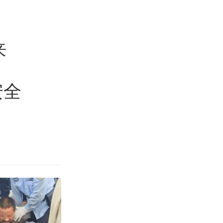
旅游
来
安全
怕六爷挂一颗”