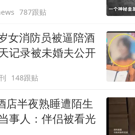
ews
787跟贴
9岁女消防员被逼陪酒
聊天记录被未婚夫公开
刊
148跟贴
酒店半夜熟睡遭陌生
 当事人：伴侣被看光