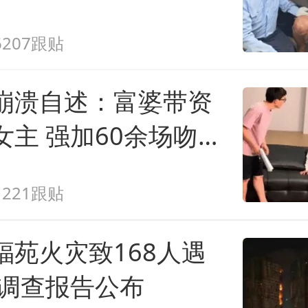
人民的健康、体质、幸福一脉相承
6207跟贴
崩溃自述：富婆带资
女主 强加60余场吻
1221跟贴
福苑火灾致168人遇
终调查报告公布