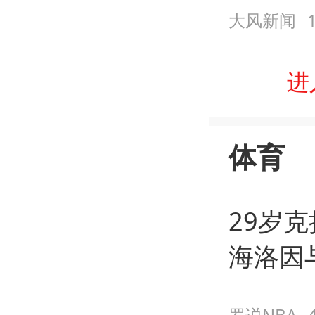
大风新闻
进
体育
29岁
海洛因
罗说NBA