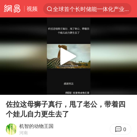
视频
全球首个长时储能一体化产业园量产
“电影+”如何激发千亿级消费新活力？
泉州市委书记张毅恭被查
台风白海豚已进入24小时警戒线
胜宏科技：股票交易异常波动
“秋天的第一杯奶茶”6岁了
四川宜宾市高县4.9级地震致1人死亡
00:00
05:07
上海：台风白海豚或将带来龙卷风
Play
Ent
full
中巨芯：上半年归母净利润1405.77万元
佐拉这母狮子真行，甩了老公，带着四
个娃儿自力更生去了
国乒男单横滨冠军赛全军覆没
38岁演员求职万岁山NPC成功
机智的动物王国
0
河南