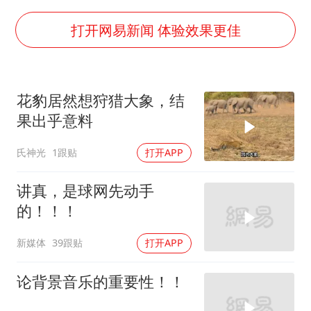
胡彦斌获《歌手2026》歌王
美股存储板块集体大跌
打开网易新闻 体验效果更佳
U17国足点球大战淘汰河床晋级决赛
东航：国内客票提前14天免费退改
花豹居然想狩猎大象，结
日本试射“战斧”导弹，国防部回应
果出乎意料
中国女篮70-67险胜尼日利亚女篮
氏神光
1跟贴
打开APP
名创优品回应女子吐槽内裤质量差
夯实基础开新局
讲真，是球网先动手
的！！！
新媒体
39跟贴
打开APP
论背景音乐的重要性！！