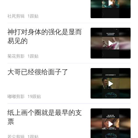
社死剪辑
1跟贴
神打对身体的强化是显而
易见的
菊花剪影
1跟贴
大哥已经很给面子了
嘟嘟剪影
19跟贴
纸上画个圈就是最早的支
票
若尘剪辑
1跟贴