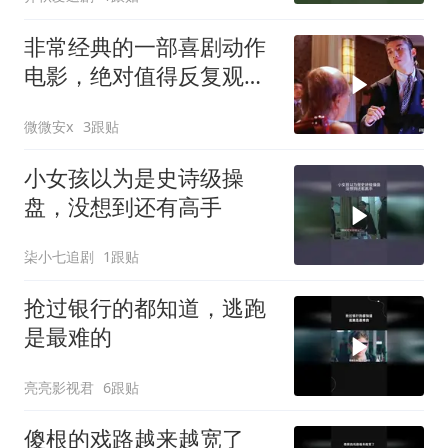
非常经典的一部喜剧动作
电影，绝对值得反复观
看！
微微安x
3跟贴
小女孩以为是史诗级操
盘，没想到还有高手
柒小七追剧
1跟贴
抢过银行的都知道，逃跑
是最难的
亮亮影视君
6跟贴
傻根的戏路越来越宽了