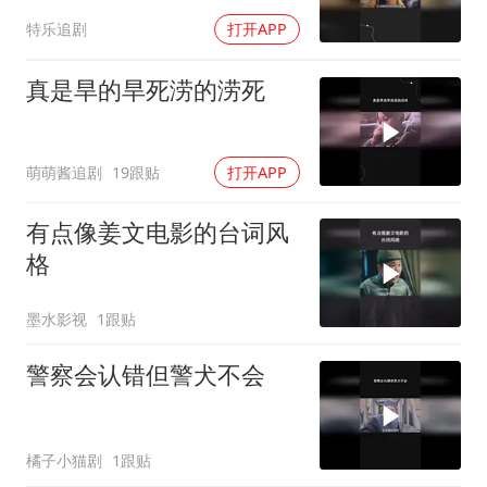
特乐追剧
打开APP
真是旱的旱死涝的涝死
萌萌酱追剧
19跟贴
打开APP
有点像姜文电影的台词风
格
墨水影视
1跟贴
警察会认错但警犬不会
橘子小猫剧
1跟贴