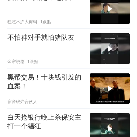
狂吃不胖大剪辑
1跟贴
不怕神对手就怕猪队友
金帘说剧
1跟贴
黑帮交易！十块钱引发的
血案！
宿舍破烂合伙人
白天抢银行晚上杀保安主
打一个猖狂