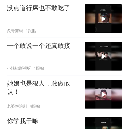
没点道行席也不敢吃了
炙青剪辑
1跟贴
一个敢说一个还真敢接
小辣椒影视呀
1跟贴
她娘也是狠人，敢做敢
认！
老婆饼追剧
4跟贴
你学我干嘛