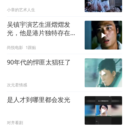
打到尾，震撼至极
小章的艺术人生
吴镇宇演艺生涯熠熠发
光，他是港片独特存在，
为港片而生名副其实
尚悦电影
1跟贴
90年代的悍匪太猖狂了
次元君情感
是人才到哪里都会发光
对齐看剧