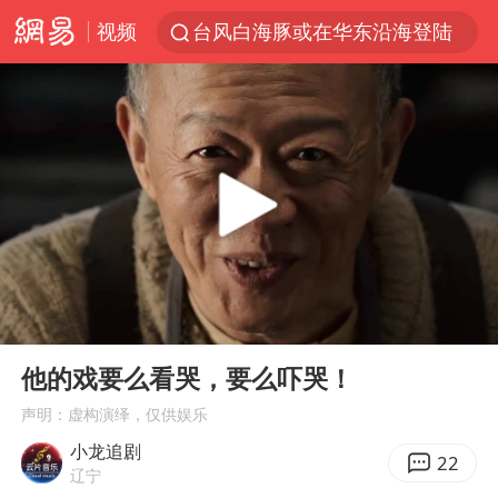
视频
台风白海豚或在华东沿海登陆
38岁山东财大教授刘海明逝世
41岁女子为鼓励女儿考上985研究生
美国退回1000亿美元关税
24小时不关空调 电费反而更低？
弹药库存告急 美军补货难
河南试行周五下午弹性离岗
00:00
00:33
银行午休1.5小时 留个窗口行不行
Play
Ent
full
要给全体职工“应休尽休”的底气
他的戏要么看哭，要么吓哭！
“天津之眼”摩天轮附近2人落水
声明：虚构演绎，仅供娱乐
小龙追剧
儿科医生漏诊获刑：我认错但不能认罪
22
辽宁