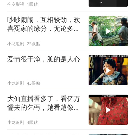
今夕影视
1跟贴
吵吵闹闹，互相较劲，欢
喜冤家的缘分，无论多大
年纪依旧浪漫
小龙追剧
25跟贴
爱情很干净，脏的是人心
小龙追剧
43跟贴
大仙直播看多了，看亿万
懦夫的乞丐，越看越像张
大仙！
小龙追剧
4跟贴