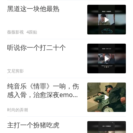
黑道这一块他最熟
薇薇影视
4跟贴
听说你一个打二十个
艾尼剪影
纯音乐《情罪》一响，伤
感入骨，治愈深夜emo的
你
时尚的弄潮
主打一个扮猪吃虎