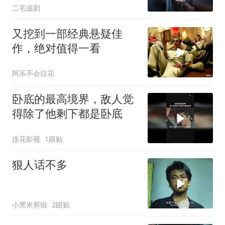
二毛追剧
又挖到一部经典悬疑佳
作，绝对值得一看
阿乐不会拉花
卧底的最高境界，敌人觉
得除了他剩下都是卧底
连花影视
1跟贴
狠人话不多
小黑米剪辑
2跟贴