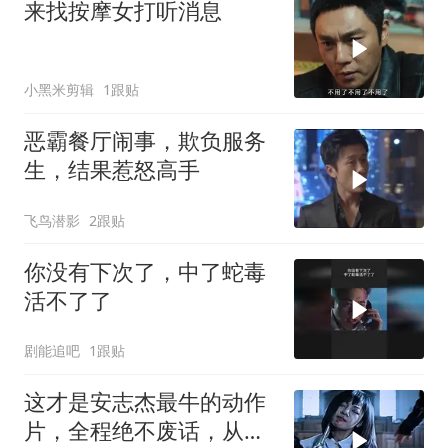
来找按摩女打听消息
小黑米剪辑
1跟贴
恶霸餐厅闹事，欺负服务
生，结果惹怒高手
飞鸟潜影
2跟贴
你没有下次了，中了蛇毒
活不了了
剧能追吧
1跟贴
这才是安志杰最牛的动作
片，全程绝不废话，从头