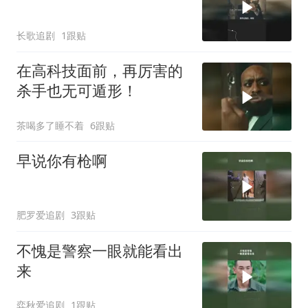
长歌追剧
1跟贴
在高科技面前，再厉害的
杀手也无可遁形！
茶喝多了睡不着
6跟贴
早说你有枪啊
肥罗爱追剧
3跟贴
不愧是警察一眼就能看出
来
弈秋爱追剧
1跟贴