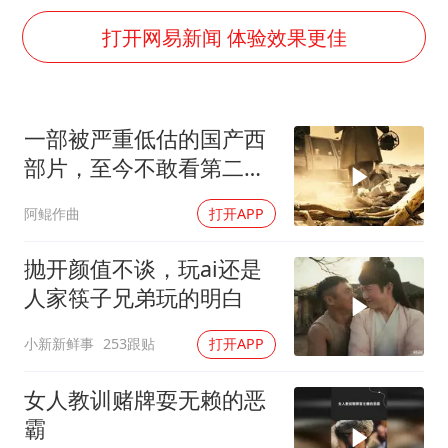
媒体：对美制裁中国的帮凶不必客气
打开网易新闻 体验效果更佳
如何把百年大党建设得更加坚强有力
日本籍女网红在韩直播时自杀身亡
李亚鹏向地铁吐血女孩捐99999元
一部被严重低估的国产西
余承东口误将24999元电脑报成2499
部片，至今不敢看第二
总书记关心百姓身边这些民生大事
遍，全是人性！
阿鲲作曲
打开APP
抛开颜值不谈，玩ai还是
人家筷子兄弟玩的明白
小新新鲜事
253跟贴
打开APP
女人教训赌牌耍无赖的恶
霸