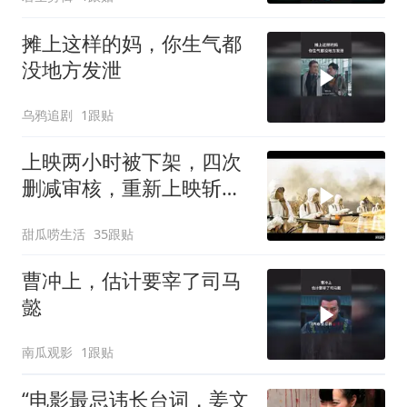
摊上这样的妈，你生气都
没地方发泄
乌鸦追剧
1跟贴
上映两小时被下架，四次
删减审核，重新上映斩获
20亿票房直接封神
甜瓜唠生活
35跟贴
曹冲上，估计要宰了司马
懿
南瓜观影
1跟贴
“电影最忌讳长台词，姜文