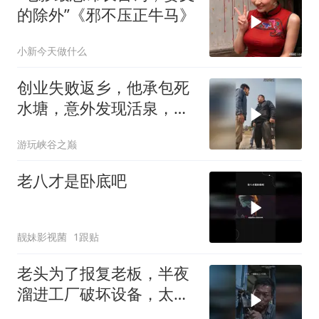
的除外”《邪不压正牛马》
小新今天做什么
创业失败返乡，他承包死
水塘，意外发现活泉，养
出顶级鱼，百亿收购也不
游玩峡谷之巅
卖
老八才是卧底吧
靓妹影视菌
1跟贴
老头为了报复老板，半夜
溜进工厂破坏设备，太黑
心了！