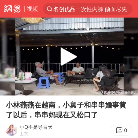
视频
名创优品一次性内裤 颜面尽失
“China Cool”火了，老外爱上中国避暑游
台风白海豚闭眼浙江上海处于危险半圆
四川宜宾市珙县发生3.4级地震
香港宏福苑火灾或由烟头引起
网约车司机充电时猝死保险拒赔
中国父女泰国骑摩托车坠崖1死1伤
00:00
20:36
周末打虎 宋致远被查
Play
Ent
full
白海豚将正面袭击贯穿浙江
小林燕燕在越南，小舅子和串串婚事黄
了以后，串串妈现在又松口了
浙江台州《告全体市民书》
多个明星演唱会取消
小Q不是导盲犬
0
山东