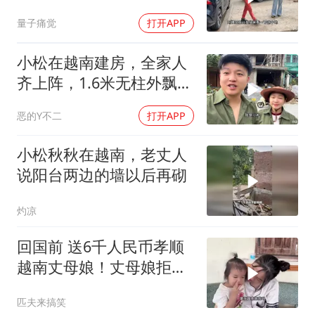
公公下场找店面！
量子痛觉
打开APP
小松在越南建房，全家人
齐上阵，1.6米无柱外飘，
大家看靠谱吗？
恶的Y不二
打开APP
小松秋秋在越南，老丈人
说阳台两边的墙以后再砌
灼凉
回国前 送6千人民币孝顺
越南丈母娘！丈母娘拒绝
了还给我们包红包
匹夫来搞笑