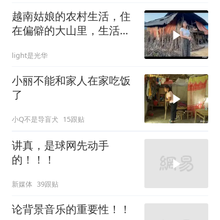
越南姑娘的农村生活，住
在偏僻的大山里，生活感
觉像穿越
light是光华
小丽不能和家人在家吃饭
了
小Q不是导盲犬
15跟贴
讲真，是球网先动手
的！！！
新媒体
39跟贴
论背景音乐的重要性！！