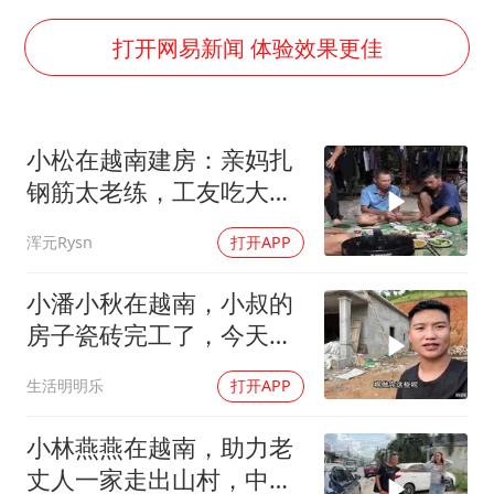
男孩参加珠心算比赛气定神闲
陕西柞水泥石流已致2死 仍有1人失联
打开网易新闻 体验效果更佳
牛群和施拉普纳33年后重逢
上半年国内居民出游人次34.63亿
小松在越南建房：亲妈扎
刘浩存百花奖开幕式红裙起舞
钢筋太老练，工友吃大餐
“南湖号”盾构机下线
却拒绝加班
浑元Rysn
打开APP
店主称换“青海拉面”招牌后生意更好
习近平心系体育强国建设
小潘小秋在越南，小叔的
房子瓷砖完工了，今天帮
小叔把账结清楚！
生活明明乐
打开APP
小林燕燕在越南，助力老
丈人一家走出山村，中国