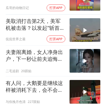
瓜哥的动物日记
打开APP
美取消打击第2天，美军
机被击落？以发起“斩首行
动”
侃侃世界之最
打开APP
夫妻闹离婚，女人净身出
户，下一秒让前夫追悔莫
及！
二毛追剧
20跟贴
有人问，大鹅要是继续这
样被消耗下去，会不会灭
亡？
与你挽月色清
227跟贴