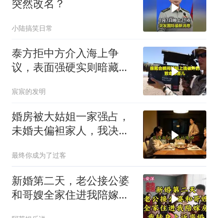
突然改名？
小陆搞笑日常
泰方拒中方介入海上争
议，表面强硬实则暗藏玄
机
宸宸的发明
婚房被大姑姐一家强占，
未婚夫偏袒家人，我决断
反击
最终你成为了过客
新婚第二天，老公接公婆
和哥嫂全家住进我陪嫁房
我转身上诉离婚