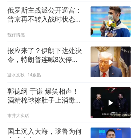
俄罗斯主战派公开逼宫：
普京再不转入战时状态，
我们就自己动手
靓仔情感
报应来了？伊朗下达处决
令，特朗普连喊8次停
手，海外资产遭清算
凝水文秋
14跟贴
郭德纲 于谦 爆笑相声！
酒精棉球擦肚子上消毒，
拿云南白药擦刀，是不是
市井大实话
擦反了？
国土沉入大海，瑙鲁为何