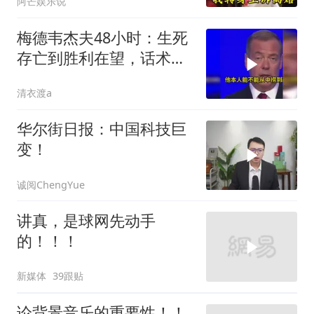
阿芒娱乐说
梅德韦杰夫48小时：生死
存亡到胜利在望，话术变
现实不变
清衣渡a
华尔街日报：中国科技巨
变！
诚阅ChengYue
讲真，是球网先动手
的！！！
新媒体
39跟贴
论背景音乐的重要性！！