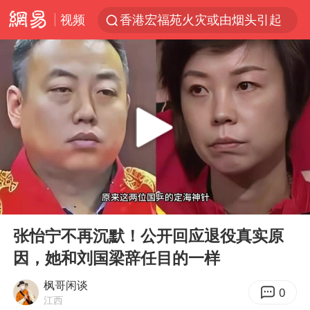
视频
香港宏福苑火灾或由烟头引起
浙江台州《告全体市民书》
以媒：穆杰塔巴被紧急送医情况危急
多所高校取消艺考
云南一地村民过火把节意外灼伤16人
张本智和：零封向鹏不意外
泰国初中生饮弹自尽前开了26枪
00:00
05:46
22岁女生独闯南太行失联12天
Play
Ent
full
用AI造出新病毒意味着什么
张怡宁不再沉默！公开回应退役真实原
因，她和刘国梁辞任目的一样
今年第二强台风将带来多大影响
上半年国内居民出游人次34.63亿
枫哥闲谈
0
江西