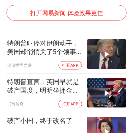
浙江最强风雨时段已锁定
梁文锋为什么投王兴兴
打开网易新闻 体验效果更佳
万岁山接盘烂尾恒大文旅城
刘伟任延安市委常委、市纪委书记
特朗普叫停对伊朗动手，
多所幼师院校开设养老专业
美国却悄悄关了5个领事
习近平心系体育强国建设
馆，这才是真问题
侃侃世界之最
打开APP
特朗普直言：英国早就是
破产国度，明明坐拥金
山，却偏偏无动于衷
书写传奇
打开APP
破产小国，终于改名了