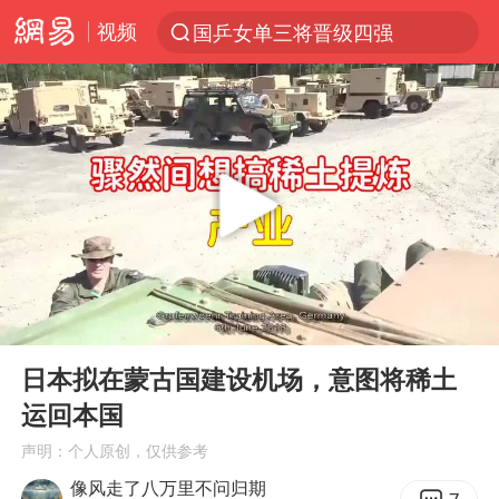
视频
国乒女单三将晋级四强
光影经济撬动暑期消费新蓝海
马克·艾伦退出斯诺克中国公开赛
新疆优化调整景区内自驾服务费
上四休三，但降薪1000元，你接受吗？
WTT瑞典大满贯女单签表出炉
情侣平潭拍日出坠崖1死1伤
00:00
07:28
36岁男演员成景区NPC后人气爆棚
Play
Ent
full
全民健身事业高质量发展
日本拟在蒙古国建设机场，意图将稀土
运回本国
台当局重金为“台独”织“皇帝新衣”
声明：个人原创，仅供参考
几元成本的AI广告导致千万市值蒸发
像风走了八万里不问归期