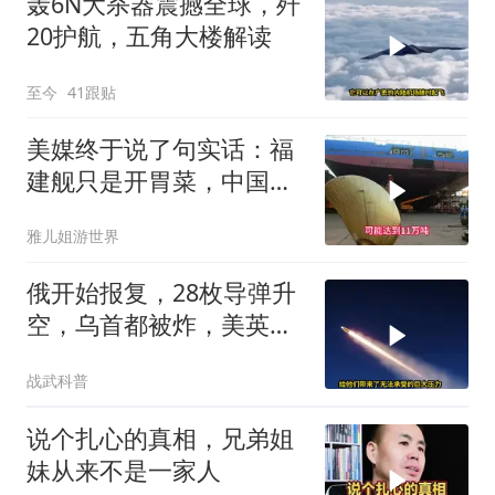
轰6N大杀器震撼全球，歼
20护航，五角大楼解读
至今
41跟贴
美媒终于说了句实话：福
建舰只是开胃菜，中国航
母的好戏在后头
雅儿姐游世界
俄开始报复，28枚导弹升
空，乌首都被炸，美英法
德失声
战武科普
说个扎心的真相，兄弟姐
妹从来不是一家人