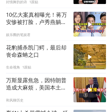
封情舞韵的诗
1跟贴
10亿大案真相曝光！蒋万
安惨被打脸，卢秀燕躺枪
郑丽文这下麻烦了
娱乐圈的笔娱君
花豹捕杀凯门鳄，最后却
丧命森蚺之口
生命视角
1跟贴
万斯显露焦急，因特朗普
造成大麻烦，美国本土有
受袭可能
和风聊历史