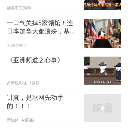
糖果手工问问
一口气关掉5家领馆！连
日本加拿大都遭殃，基辛
格临终遗言真应验了
王同学来了
《亚洲频道之心事》
吕新说影视
1跟贴
讲真，是球网先动手
的！！！
新媒体
40跟贴