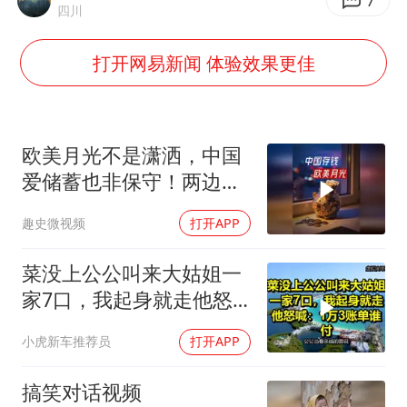
老挝国会主席赛宋蓬逝世
7
四川
《欢迎来龙餐馆》口碑
打开网易新闻 体验效果更佳
茅台部分直营店飞天茅台提价
白海豚将正面袭击贯穿浙江
酒店回应车内过夜被收150元
欧美月光不是潇洒，中国
黄金牛市回来了吗
爱储蓄也非保守！两边究
竟差别在哪儿了？
杭州全市有序停课
趣史微视频
打开APP
乐享全民健身 共筑健康中国
菜没上公公叫来大姑姐一
家7口，我起身就走他怒
喊：1万3账单谁付
小虎新车推荐员
打开APP
搞笑对话视频