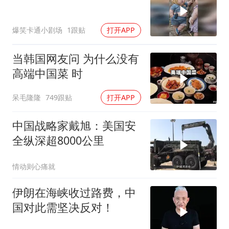
爆笑卡通小剧场
1跟贴
打开APP
当韩国网友问 为什么没有
高端中国菜 时
呆毛隆隆
749跟贴
打开APP
中国战略家戴旭：美国安
全纵深超8000公里
情动则心痛就
伊朗在海峡收过路费，中
国对此需坚决反对！