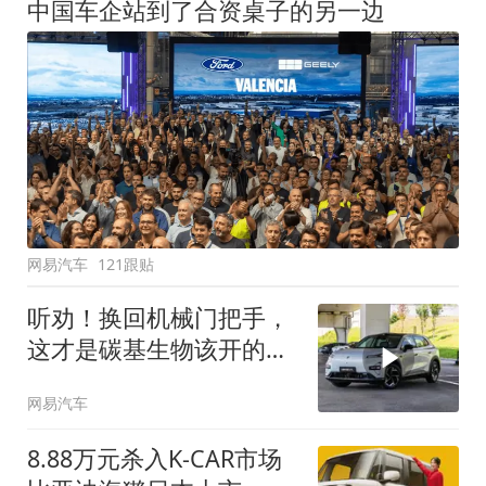
中国车企站到了合资桌子的另一边
网易汽车
121跟贴
听劝！换回机械门把手，
这才是碳基生物该开的
车！
网易汽车
8.88万元杀入K-CAR市场