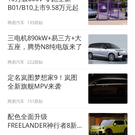
B01/B10上市9.58万元起
网易汽车
135跟贴
三电机890kW+易三方+大
五座，腾势N8纯电版来了
网易汽车
222跟贴
定名岚图梦想家9！岚图
全新旗舰MPV来袭
网易汽车
151跟贴
配色全面升级
FREELANDER神行者8新
增五款原厂车漆