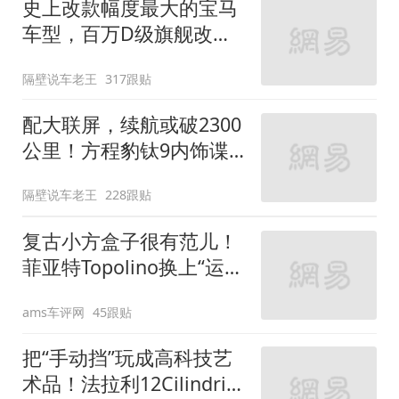
史上改款幅度最大的宝马
车型，百万D级旗舰改款
近乎换代！新款宝马7系
隔壁说车老王
317跟贴
下线
配大联屏，续航或破2300
公里！方程豹钛9内饰谍
照曝光，将于下半年发布
隔壁说车老王
228跟贴
复古小方盒子很有范儿！
菲亚特Topolino换上“运动
装”
ams车评网
45跟贴
把“手动挡”玩成高科技艺
术品！法拉利12Cilindri