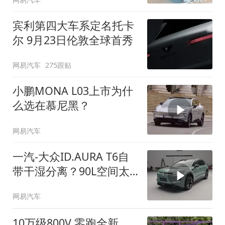
宾利第四大车系定名托卡
尔 9月23日伦敦全球首秀
网易汽车
275跟贴
小鹏MONA L03上市为什
么选在慕尼黑？
网易汽车
一汽-大众ID.AURA T6自
带干湿分离？90L空间太
顶了
网易汽车
10万级800V 零跑全新