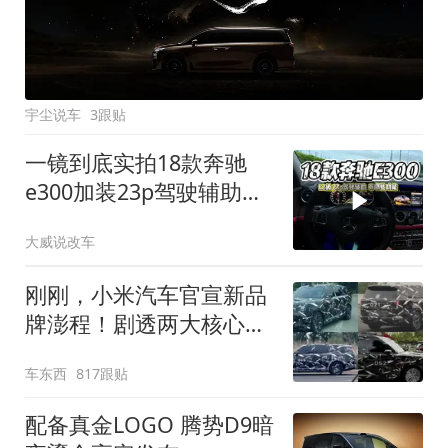
宇尘说车
3跟贴
一镜到底实拍18款奔驰
e300加装23p驾驶辅助系
统都有哪些实用功能
大威说改车
刚刚，小米汽车官宣新品
牌澎程！剧透两大核心细
节
车东西
817跟贴
配备真金LOGO 腾势D9暗