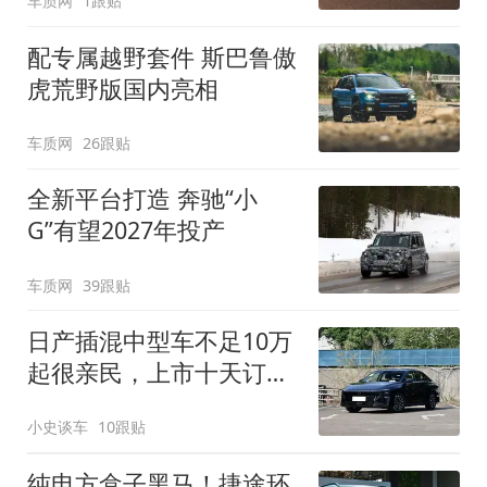
车质网
1跟贴
配专属越野套件 斯巴鲁傲
虎荒野版国内亮相
车质网
26跟贴
全新平台打造 奔驰“小
G”有望2027年投产
车质网
39跟贴
日产插混中型车不足10万
起很亲民，上市十天订单
破万！轴距超2米8
小史谈车
10跟贴
纯电方盒子黑马！捷途环