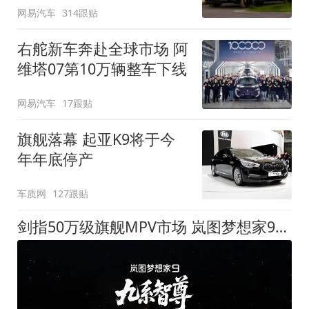
网易汽车
314跟贴
右舵新车奔赴全球市场 阿
维塔07第10万辆整车下线
网易汽车
17跟贴
旗舰落幕 起亚K9将于今
年年底停产
车质网
127跟贴
剑指50万级旗舰MPV市场 岚图梦想家9定名