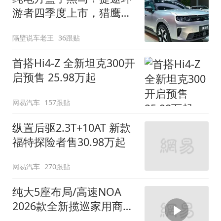
游者四季度上市，猎鹰
500智驾+6.6kW外放电
隔壁说车老王
36跟贴
首搭Hi4-Z 全新坦克300开
启预售 25.98万起
网易汽车
157跟贴
纵置后驱2.3T+10AT 新款
福特探险者售30.98万起
网易汽车
270跟贴
纯大5座布局/高速NOA
2026款全新揽巡家用商务
全拿捏