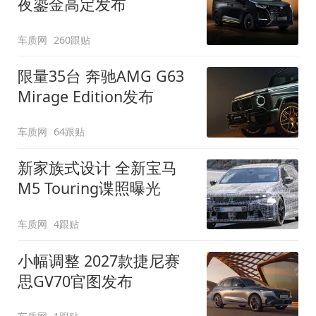
夜鎏金高定发布
车质网
260跟贴
限量35台 奔驰AMG G63
Mirage Edition发布
车质网
64跟贴
新家族式设计 全新宝马
M5 Touring谍照曝光
车质网
4跟贴
小幅调整 2027款捷尼赛
思GV70官图发布