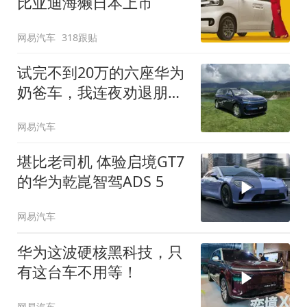
比亚迪海獭日本上市
网易汽车
318跟贴
试完不到20万的六座华为
奶爸车，我连夜劝退朋
友...
网易汽车
堪比老司机 体验启境GT7
的华为乾崑智驾ADS 5
网易汽车
华为这波硬核黑科技，只
有这台车不用等！
网易汽车