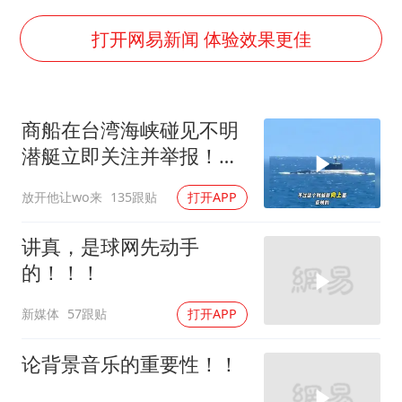
新疆一婚礼线上邀请引热议
《龙餐馆》 冲奖
打开网易新闻 体验效果更佳
上门女婿出轨女邻居多年被判重婚罪
构建更高水平的全民健身公共服务体系
商船在台湾海峡碰见不明
韩军前线部队连曝丑闻
潜艇立即关注并举报！一
奋力开创中国式现代化建设新局面
闽字渔船直接冲脸
放开他让wo来
135跟贴
打开APP
讲真，是球网先动手
的！！！
新媒体
57跟贴
打开APP
论背景音乐的重要性！！