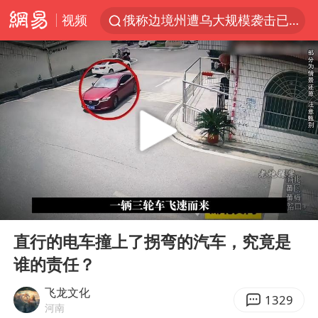
视频
俄称边境州遭乌大规模袭击已致13伤
杭州机场已取消航班388架次
于东来回应胖东来近25年老店年底关闭
浙江省委书记：该停下的坚决停下来
中国籍豪华游艇富商之子在泰国被杀
白海豚北上或致京津冀暴雨
美将每月供乌爱国者拦截导弹
00:00
03:13
国足U17与阿森纳决赛取消 并列冠军
Play
Ent
full
10余省份将出现强风雨 局地特大暴雨
直行的电车撞上了拐弯的汽车，究竟是
谁的责任？
世界第1特鲁姆普斯诺克中国赛一轮游
中国第1高楼阻尼器摆动明显
飞龙文化
1329
河南