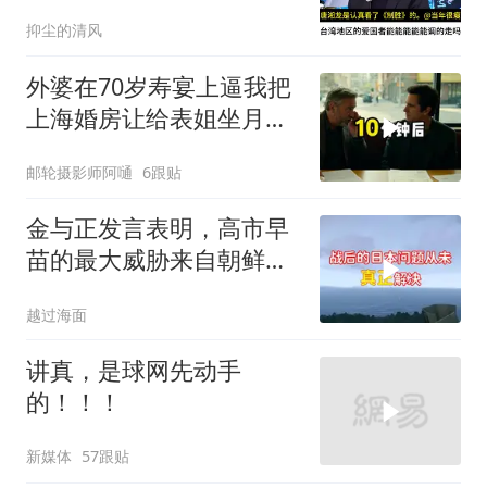
抑尘的清风
外婆在70岁寿宴上逼我把
上海婚房让给表姐坐月
子，我说行转问舅舅
邮轮摄影师阿嗵
6跟贴
金与正发言表明，高市早
苗的最大威胁来自朝鲜，
不是中俄
越过海面
讲真，是球网先动手
的！！！
新媒体
57跟贴