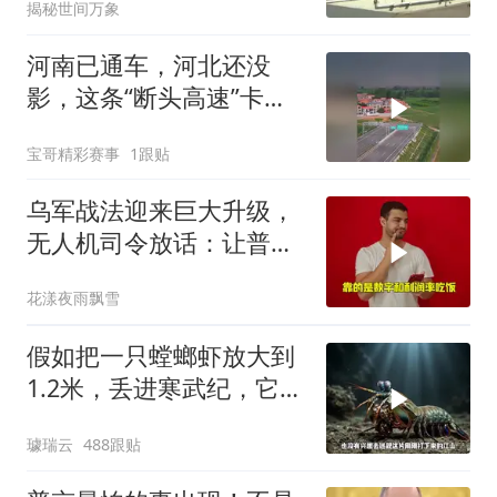
揭秘世间万象
河南已通车，河北还没
影，这条“断头高速”卡在
省界
宝哥精彩赛事
1跟贴
乌军战法迎来巨大升级，
无人机司令放话：让普京
看看，谁才是赢家
花漾夜雨飘雪
假如把一只螳螂虾放大到
1.2米，丢进寒武纪，它能
战胜当代霸主吗
璩瑞云
488跟贴