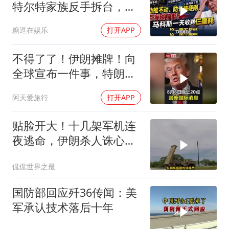
特尔特家族反手拆台，马
科斯连挨两刀
糖逗在娱乐
打开APP
不得了了！伊朗摊牌！向
全球宣布一件事，特朗普
这下进退两难了！
阿天爱旅行
打开APP
贴脸开大！十几架军机连
夜逃命，伊朗杀人诛心，
老底被当地人掀翻
侃侃世界之最
国防部回应歼36传闻：美
军承认技术落后十年