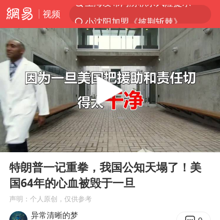
视频
小沈阳加盟《披荆斩棘》
台风“白海豚”登陆 各地各部门全力应对
白海豚雨量超越利奇马、巴威
人形机器人第一股
多地银行上调存款利率
上海地铁4条线路全线停运
白海豚路径图
00:00
06:34
宇树申购 中一签有望赚20万元
Play
Ent
full
NBA传奇教练老尼尔森去世
特朗普一记重拳，我国公知天塌了！美
国64年的心血被毁于一旦
武汉3名城管协管员殴打摊主被刑拘
声明：个人原创，仅供参考
4.2平卫生间补漏注胶花1.55万
异常清晰的梦