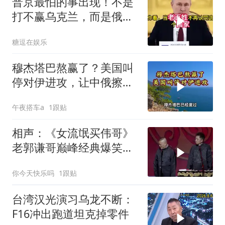
普京最怕的事出现！不是
打不赢乌克兰，而是俄罗
斯越打越像苏联？
糖逗在娱乐
穆杰塔巴熬赢了？美国叫
停对伊进攻，让中俄擦了
把汗水
午夜搭车a
1跟贴
相声：《女流氓买伟哥》
老郭谦哥巅峰经典爆笑相
声太搞笑太逗了
你今天快乐吗
1跟贴
台湾汉光演习乌龙不断：
F16冲出跑道坦克掉零件