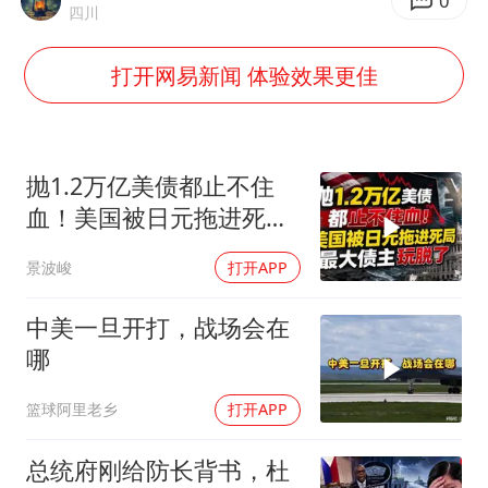
律师谈贾冰私人饭局被偷拍
0
四川
男子结婚8年3个女儿都不是亲生
打开网易新闻 体验效果更佳
面对面丨蔡磊：与渐冻症抗争 纵使不敌 也不屈服
5万小车卖不动 微型代步车集体遇冷
手机真会“偷听”我们说话吗
抛1.2万亿美债都止不住
梅婷12岁女儿百花奖发言
血！美国被日元拖进死
局，最大债主玩脱了
加沙约14万栋建筑被完全摧毁
景波峻
打开APP
从科技创新看开局起步的时与势
中美一旦开打，战场会在
哪
篮球阿里老乡
打开APP
总统府刚给防长背书，杜