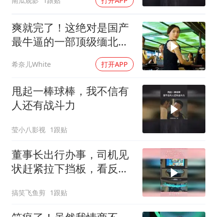
南瓜观影
1跟贴
打开APP
爽就完了！这绝对是国产
最牛逼的一部顶级缅北犯
罪电影，全程高能
希奈儿White
打开APP
甩起一棒球棒，我不信有
人还有战斗力
莹小八影视
1跟贴
董事长出行办事，司机见
状赶紧拉下挡板，看反应
不像第一次
搞笑飞鱼剪
1跟贴