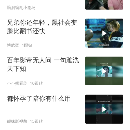
坑惨了特工约翰
脑洞编剧小剧场
兄弟你还年轻，黑社会变
脸比翻书还快
博武弈
1跟贴
百年影帝无人问 一句雅洗
天下知
小小熊看剧
10跟贴
都怀孕了陪你有什么用
靓妹影视菌
15跟贴