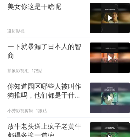
美女你这是干啥呢
凌厉影视
一下就暴漏了日本人的智
商
抽象影视汇
1跟贴
你知道园区哪些人被叫作
狗推吗，他们都是干什么
勾当
小芳影视剪辑
1跟贴
放牛老头送上疯子老黄牛
都得多挨一道疤