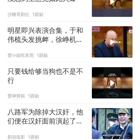
沙雕哥剧社
1跟贴
明星即兴表演合集，于和
伟梳头发挑衅，徐峥机智
戴假发梳头引爆
楚小姐吃东莞
1跟贴
只要钱给够当狗也不是不
行
爱神剪辑
1跟贴
八路军为除掉大汉奸，他
们便在汉奸面前演起了双
簧
剧说侃影
1跟贴