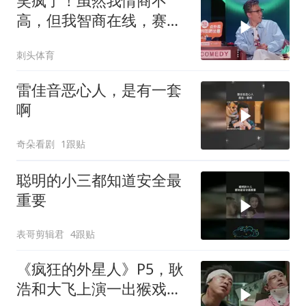
笑疯了！虽然我情商不
高，但我智商在线，赛后
点评笑不活了！
刺头体育
雷佳音恶心人，是有一套
啊
奇朵看剧
1跟贴
聪明的小三都知道安全最
重要
表哥剪辑君
4跟贴
《疯狂的外星人》P5，耿
浩和大飞上演一出猴戏，