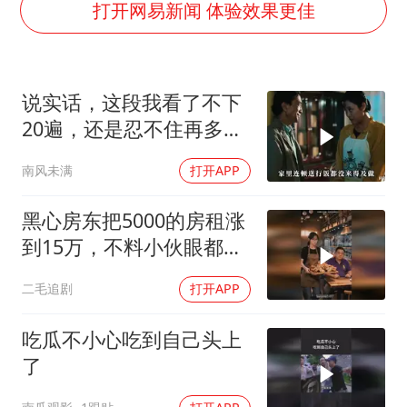
我国编制完成新版全月地质图
打开网易新闻 体验效果更佳
深圳地面沉降致车辆损坏系谣言
外交部发言人就广岛核爆81周年等答记者问
说实话，这段我看了不下
中国“五箭齐发”反制美国
20遍，还是忍不住再多看
首次证实！“胶球”存在
一遍，经典老电影
南风未满
打开APP
感觉全东北都在等7号
泰国一女公务员妆容引争议 本人回应
黑心房东把5000的房租涨
奋进开新局 实干挑大梁
到15万，不料小伙眼都不
眨都同意了！
二毛追剧
打开APP
吃瓜不小心吃到自己头上
了