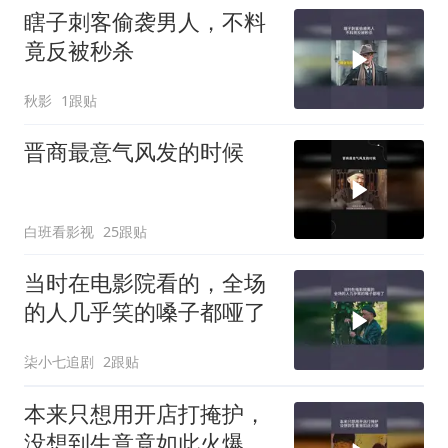
瞎子刺客偷袭男人，不料
竟反被秒杀
秋影
1跟贴
晋商最意气风发的时候
白班看影视
25跟贴
当时在电影院看的，全场
的人几乎笑的嗓子都哑了
柒小七追剧
2跟贴
本来只想用开店打掩护，
没想到生意竟如此火爆