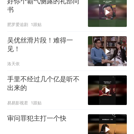
好你个霸气侧露的礼部尚
书
肥罗爱追剧
1跟贴
吴优丝滑片段！难得一
见！
洛天依
手里不经过几个亿是听不
出来的
易易影视君
1跟贴
审问罪犯主打一个快