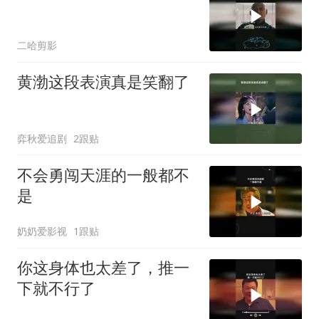
二哈剪影
黄渤这段表演真是笑翻了
弈秋爱追剧
2跟贴
不会勇闯天涯的一般都不
是
奶奶爱影视
1跟贴
你这身体也太差了，推一
下就不行了