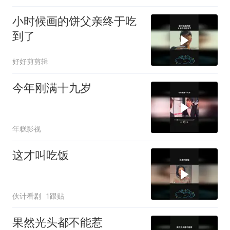
小时候画的饼父亲终于吃
到了
好好剪剪辑
今年刚满十九岁
年糕影视
这才叫吃饭
伙计看剧
1跟贴
果然光头都不能惹