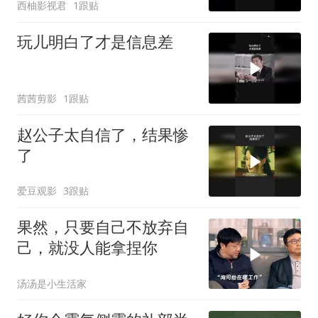
西柚影视君
1跟贴
玩儿明白了才是信息差
茜茜剪影
1跟贴
赵公子太自信了，结果惨
了
爱豆观影
3跟贴
果然，只要自己不放弃自
己，就没人能拿捏你
汤汤是小生活家