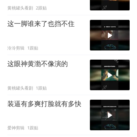
黄桃罐头看剧
2跟贴
这一脚谁来了也挡不住
泠泠剪辑
1跟贴
这眼神黄渤不像演的
黄桃罐头看剧
1跟贴
装逼有多爽打脸就有多快
爱神剪辑
1跟贴