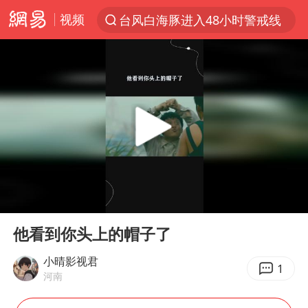
视频
台风白海豚进入48小时警戒线
以“新”破局 首发经济点亮城市消费活力
佛得角门将亮相智利俱乐部主场
中方回应是否在太平洋海底开采稀土
台风白海豚影响中国已成定局
看守所辅警收受10万获刑1年
U17国足1分钟轰2球
00:00
00:19
宇树科技发行价格150.80元/股
Play
Ent
full
今年已有4位周星驰电影配角去世
他看到你头上的帽子了
五粮液渠道价一箱上涨近百元
小晴影视君
1
河南
法国将禁止“未经同意的电话营销”