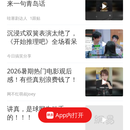
来一句青岛话
哇塞剧达人
1跟贴
沉浸式双簧表演太绝了，
《开始推理吧》全场看呆
今日搞笑分享
2026暑期热门电影观后
感！有些真别浪费钱了！
网不红萌叔Joey
讲真，是球网先动手
App内打开
的！！！