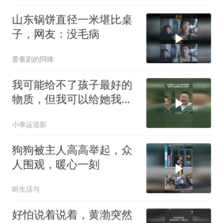
山东锅饼直径一米堪比桌
子，网友：没毛病
爱看剧的阿峰
我可能给不了孩子最好的
物质，但我可以给她我百
分百的爱
小幸运追影
狗狗被主人高高举起，众
人围观，暖心一刻
听生活与
好怕说着说着，黄渤突然