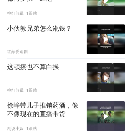
挑灯剪辑
1跟贴
小伙教兄弟怎么讹钱？
红颜爱追剧
这顿揍也不算白挨
挑灯剪辑
1跟贴
徐峥带儿子推销药酒，像
不像现在的直播带货
剧说小妖
1跟贴