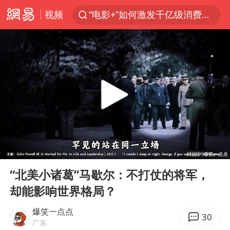
视频
“电影+”如何激发千亿级消费新活力？
福建泉州市委书记张毅恭被查
我国货物贸易进出口超30万亿元
曝韩国足协为外籍裁判员安排色情招待
向鹏0-3不敌张本智和
佛山通报笔试前13被淘汰后5名进体检
“新疆阿勒泰八月能滑雪”不实
00:00
07:34
广东雷州通报特教老师招聘违规事件
Play
Ent
full
“立秋的第一杯奶茶”又爆单了
“北美小诸葛”马歇尔：不打仗的将军，
却能影响世界格局？
陈幸同晋级WTT横滨冠军赛8强
泰国枪击案凶手先杀祖父母后行凶
爆笑一点点
30
广东