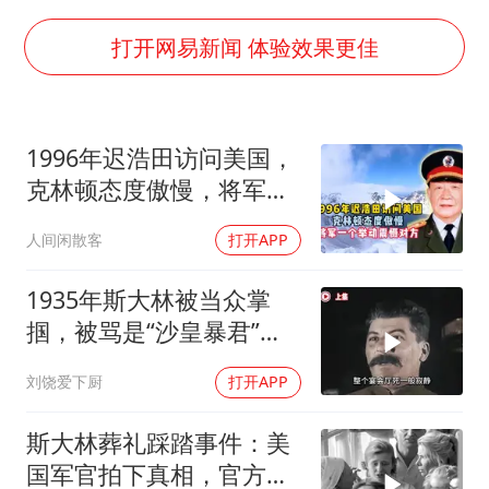
超颖电子拟投资20.86亿建设新项目
山东一元代青花杯离奇失踪
打开网易新闻 体验效果更佳
国防部：中国军队坚决反制任何闹海挑衅图谋
宇树科技中一签需缴款7.54万元
1996年迟浩田访问美国，
两名乘客在飞机上因调节座椅起冲突
克林顿态度傲慢，将军一
山东潍坊发布大风黄色预警
个举动震
人间闲散客
打开APP
夯实基础开新局
1935年斯大林被当众掌
掴，被骂是“沙皇暴君”，
一年后此人秘密消失
刘饶爱下厨
打开APP
斯大林葬礼踩踏事件：美
国军官拍下真相，官方为