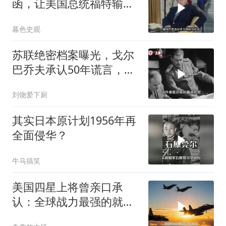
函，让美国总统福特输掉
大选
暮色史观
苏联绝密档案曝光，戈尔
巴乔夫承认50年谎言，斯
大林骗了全世界
刘饶爱下厨
其实日本原计划1956年再
全面侵华？
牛马搞笑
美国四星上将曾亲口承
认：全球战力最强的就这
3国！剩下的不值一提