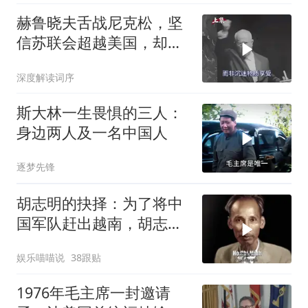
赫鲁晓夫舌战尼克松，坚
信苏联会超越美国，却被
亲儿子“打脸”
深度解读词序
斯大林一生畏惧的三人：
身边两人及一名中国人
逐梦先锋
胡志明的抉择：为了将中
国军队赶出越南，胡志明
甘做法国的殖民地
娱乐喵喵说
38跟贴
1976年毛主席一封邀请