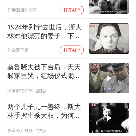
何隐瞒？
开烟酒店的明哥
打开APP
1924年列宁去世后，斯大
林对他漂亮的妻子，下了
个“残忍”的命令
刘饶爱下厨
打开APP
赫鲁晓夫被下台后，天天
躲家里哭，红场仪式闹出
大乌龙
深度解读词序
2跟贴
两个儿子无一善终，斯大
林手握生杀大权，为何保
不住三个子女？
夜寒兮月孤静
1跟贴