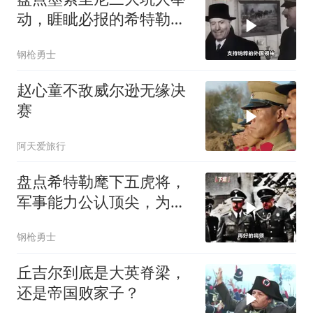
动，睚眦必报的希特勒，
为何十分忠诚？
钢枪勇士
赵心童不敌威尔逊无缘决
赛
阿天爱旅行
盘点希特勒麾下五虎将，
军事能力公认顶尖，为何
最后还是输了？
钢枪勇士
丘吉尔到底是大英脊梁，
还是帝国败家子？