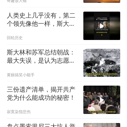
奇趣放大镜
人类史上几乎没有，第二
个领先像他一样，斯大林
到底有多可怕？
回轮历史
斯大林和苏军总结朝战：
最大失误，是认为志愿军
比不上朝鲜人民军
黄丽搞笑小能手
三份遗产清单，揭开共产
党为什么能成功的秘密！
寂寞染指悲伤
盘点墨索里尼三大坑人举