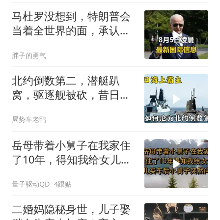
马杜罗没想到，特朗普会
当着全世界的面，承认一
个众所周知的事实
胖子的勇气
北约倒数第二，潜艇趴
窝，驱逐舰被砍，昔日的
皇家海军怎么了？
局势车老鸭
岳母带着小舅子在我家住
了10年，得知我给女儿买
车后，小舅子突
量子驱动QD
4跟贴
二婚妈隐秘身世，儿子娶