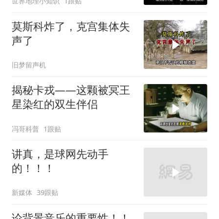
世界地理小知识
1跟贴
莫斯科炸了，克宫集体失
声了
旧梦留声机
揭秘卡戎——这颗被冥王
星染红的双生伴侣
冯哥科普
1跟贴
讲真，是球网先动手
的！！！
新媒体
39跟贴
论背景音乐的重要性！！