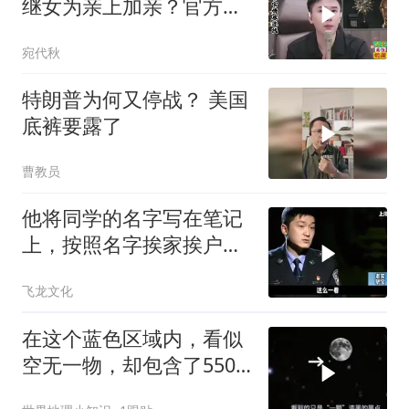
继女为亲上加亲？官方怒
批！
宛代秋
特朗普为何又停战？ 美国
底裤要露了
曹教员
他将同学的名字写在笔记
上，按照名字挨家挨户去
杀人！
飞龙文化
在这个蓝色区域内，看似
空无一物，却包含了5500
个星系！