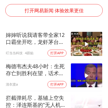
多个明星演唱会取消
上半年国内居民出游人次34.63亿
打开网易新闻 体验效果更佳
刘浩存百花奖开幕式红裙起舞
“南湖号”盾构机下线
婶婶听说我请客带全家12
陕西柞水泥石流已致2死 仍有1人失联
口霸坐开吃，龙虾茅台点
店主称换“青海拉面”招牌后生意更好
到飞起，我没发
叮当当科技
4跟贴
打开APP
泰国初中生饮弹自尽前开了26枪
习近平心系体育强国建设
梅德韦杰夫48小时：生死
存亡到胜利在望，话术变
现实不变
清衣渡a
打开APP
拦截弹耗尽，基辅上空失
控：泽连斯基的“无人机神