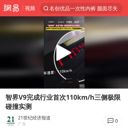
视频
名创优品一次性内裤 颜面尽失
“China Cool”火了，老外爱上中国避暑游
台风白海豚闭眼浙江上海处于危险半圆
香港宏福苑火灾或由烟头引起
四川宜宾市珙县发生3.4级地震
中国父女泰国骑摩托车坠崖1死1伤
网约车司机充电时猝死保险拒赔
00:00
00:48
周末打虎 宋致远被查
Play
Ent
full
白海豚将正面袭击贯穿浙江
智界V9完成行业首次110km/h三侧极限
碰撞实测
浙江台州《告全体市民书》
多所高校取消艺考
21世纪经济报道
0
广东