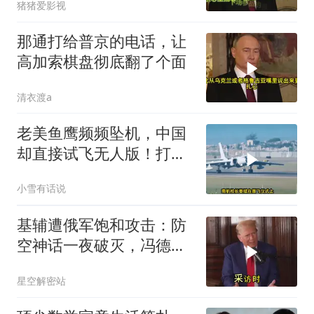
猪猪爱影视
那通打给普京的电话，让
高加索棋盘彻底翻了个面
清衣渡a
老美鱼鹰频频坠机，中国
却直接试飞无人版！打着
民用旗号暗藏军备底牌
小雪有话说
基辅遭俄军饱和攻击：防
空神话一夜破灭，冯德莱
恩怒了，欧洲的钱却救不
星空解密站
了急