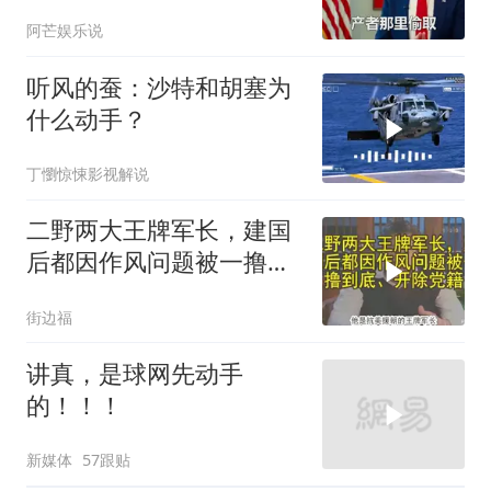
阿芒娱乐说
听风的蚕：沙特和胡塞为
什么动手？
丁懰惊悚影视解说
二野两大王牌军长，建国
后都因作风问题被一撸到
底、开除党籍
街边福
讲真，是球网先动手
的！！！
新媒体
57跟贴