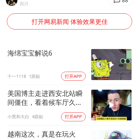
暑期研学游升温 在旅途中增长知识
88
四川
猫咪过火把节被抹成黑猫
打开网易新闻 体验效果更佳
BLG经理辟谣Bin离队
曹颖儿子首次演长剧
“开学三件套”全线暴涨
海绵宝宝解说6
总书记点赞的非遗苗绣焕发新生机
十一1118
1跟贴
打开APP
美国博主走进西安北站瞬
间僵住，看着候车厅久久
说不出话语
小黑和大白
4跟贴
打开APP
越南这次，真是在玩火