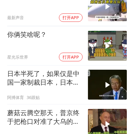
最新声音
打开APP
你俩笑啥呢？
星光乐世界
打开APP
日本半死了，如果仅是中
国一家制裁日本，日本可
能还剩一口气
阿搏体育
36跟贴
蘑菇云腾空那天，普京终
于把枪口对准了大乌的军
火库