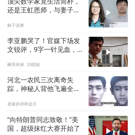
顶尖数学家竟生活简朴，
还是王虹恩师，与妻子合
照慈眉善目
林子说事
李亚鹏哭了！官媒下场发
文锐评，9字一针见血，
戳进王菲心坎里
枫哥闲谈
20跟贴
河北一农民三次离奇失
踪，神秘人背他飞遍全中
国，幕后真相是什么
老家的诗和远方
“向特朗普同志致敬！”美
国，超级抹红大赛开始了