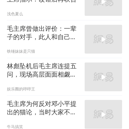
浅色夏么
毛主席曾做出评价：一辈
子的对手，此人和自己较
量能算上是平手
铁锤妹妹是只猫
林彪坠机后毛主席连提五
问，现场高层面面相觑无
人敢答
娱乐圈的哔哔王
毛主席为何反对邓小平提
出的猫论，当时大家不理
解，如今懂了
牛马搞笑