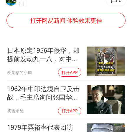
刘浩存百花奖开幕式红裙起舞
0
四川
女子网购名牌包发现是自己丢的那只
打开网易新闻 体验效果更佳
女儿为争财产堵门阻挠父亲出殡
万岁山接盘烂尾恒大文旅城
戚薇谈把脸交给AI
日本原定1956年侵华，却
多个明星演唱会取消
提前发动九一八，对中国
是福是祸？
习近平心系体育强国建设
爱竞彩的小周
打开APP
1962年中印边境自卫反击
战，毛主席询问张国华能
否获胜
初雪未见
打开APP
1979年粟裕率代表团访