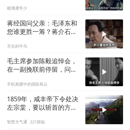
为先打？
栀璃鸢年少
蒋经国问父亲：毛泽东和
您谁更胜一筹？蒋介石给
出了一个回应！
天生的牛马
毛主席参加陈毅追悼会，
在一副挽联前停留，问
道：这个人来了吗？
手机相册中的国际风云
1859年，咸丰帝下令处决
左宗棠，要以斩首的方式
公开行刑，在那生死攸关
智慧天气通
221跟贴
的关头