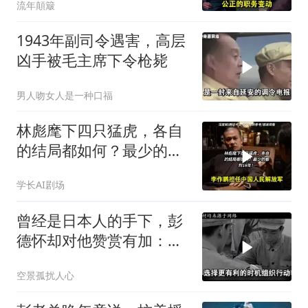
流年顛簸
1943年副司令遇害，高层
凶手被毛主席下令枪毙
男人吻女人是一种口福
林彪麾下四只猛虎，各自
的结局都如何？最少的都
判16年！
学长AI剧场
曾经是日本人的手下，彭
德怀却对他赞赏有加：他
是少将我最多中将
空景孤扰人心