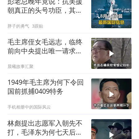
彭老总晚年竟说：抗美援
朝真正的头号功臣，其实
并不是我
胖子的勇气
3跟贴
毛主席侄女毛远志，临终
前向中央提出唯一请求，
后来还是同意了！
晨曦故事汇聚
1949年毛主席为何下令回
国前抓捕0409特务
手机相册中的国际风云
林彪提出志愿军入朝先不
打，毛泽东为何七天后改