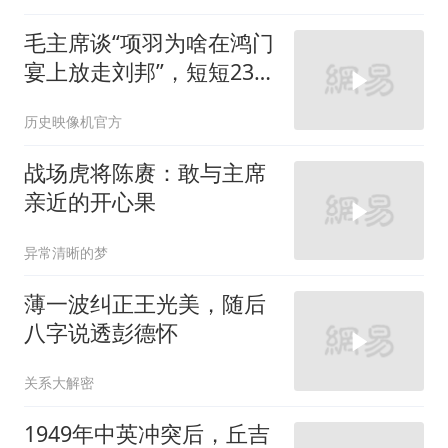
毛主席谈“项羽为啥在鸿门
宴上放走刘邦”，短短23
字，一针见血
历史映像机官方
战场虎将陈赓：敢与主席
亲近的开心果
异常清晰的梦
薄一波纠正王光美，随后
八字说透彭德怀
关系大解密
1949年中英冲突后，丘吉