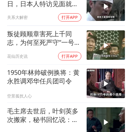
日，日本人特访见面就喊
首长好
关系大解密
打开APP
叛徒顾顺章害死上千同
志，为何至死严守“一号机
密”？
花仙历史说
打开APP
1950年林帅破例换将：黄
永胜调邓华任兵团司令
空景孤扰人心
毛主席去世后，叶剑英多
次搬家，秘书回忆说：有
时一晚上能搬三次