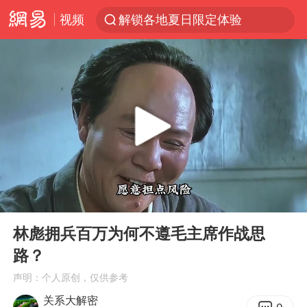
视频
解锁各地夏日限定体验
视频丨中国东方电气集团原党组副书记、董事宋致远被查
四川宜宾市珙县发生3.4级地震
台风白海豚闭眼浙江上海处于危险半圆
白海豚将正面袭击贯穿浙江
香港宏福苑火灾或由烟头引起
中国父女泰国骑摩托车坠崖1死1伤
00:00
03:23
浙江台州《告全体市民书》
Play
Ent
full
网约车司机充电时猝死保险拒赔
林彪拥兵百万为何不遵毛主席作战思
路？
周末打虎 宋致远被查
声明：个人原创，仅供参考
郑丽文：台湾从来没有“独立”过
关系大解密