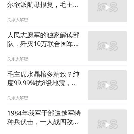
尔欲派航母报复，毛主席
反问
关系大解密
人民志愿军的独家解读部
队，歼灭10万联合国军，
喀秋莎炮兵师有多猛？
关系大解密
毛主席水晶棺多精致？纯
度99.99%抗8级地震，至
今无人复制
关系大解密
1984年我军干部遭越军特
种兵伏击，一人战四敌壮
烈牺牲