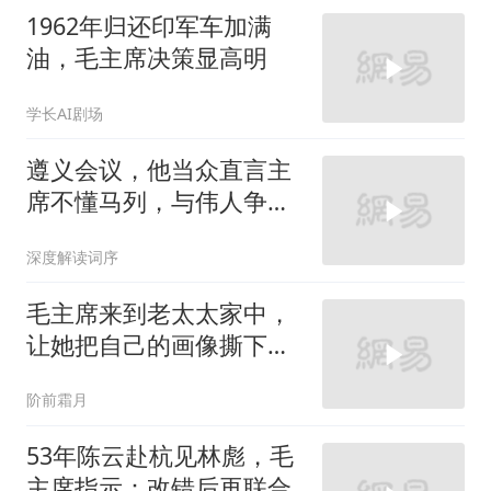
1962年归还印军车加满
油，毛主席决策显高明
学长AI剧场
遵义会议，他当众直言主
席不懂马列，与伟人争
辩，长征后彻底服气
深度解读词序
毛主席来到老太太家中，
让她把自己的画像撕下
来，随后留下一句话
阶前霜月
53年陈云赴杭见林彪，毛
主席指示：改错后再联合