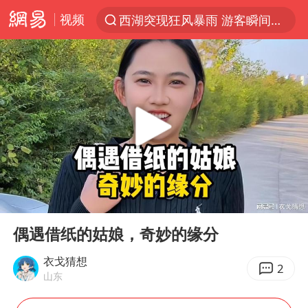
视频
西湖突现狂风暴雨 游客瞬间被浇透
解锁各地夏日限定体验
男童模仿奥特曼从高处跳下致骨折
富婆带资进组给自己硬加60多场吻戏
黄金创今年来最大单周涨幅
名创优品一次性内裤 颜面尽失
视频丨中国东方电气集团原党组副书记、董事宋致远被查
00:00
07:15
金饰克价一夜涨回1300元
Play
Ent
full
梁家辉：到内地拍戏不是北上是回归
偶遇借纸的姑娘，奇妙的缘分
白海豚将正面袭击贯穿浙江
衣戈猜想
2
山东
酒店回应车内过夜被收150元