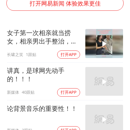
牛津大学一纸声明甩不了锅
打开网易新闻 体验效果更佳
网传《披荆斩棘2026》名单
女主硬加吻戏短剧已下架
女子第一次相亲就当捞
“六爷”挂一颗出场
女，相亲男出手整治，女
香港宏福苑火灾或由烟头引起
子瞬间傻眼了！
长啸之笑
1跟贴
打开APP
浙江台州《告全体市民书》
《给阿嬷的情书》售后来了
讲真，是球网先动手
人民的健康、体质、幸福一脉相承
的！！！
新媒体
40跟贴
打开APP
论背景音乐的重要性！！