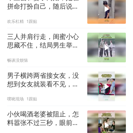
拼命打扮自己，随后说的
话太扎心！
欢乐杠精
1跟贴
三人并肩行走，闺蜜小心
思藏不住，结局男生举动
好感爆棚！
畅谈没烦恼
男子横跨两省接女友，没
想到女友就装看不见，男
子操作让她后悔
噗呲现场
1跟贴
小伙喝酒老婆被阻止，怎
料嚣张不过三秒，眼前一
幕让她无家可归！