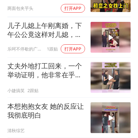
两面包夹芋头
打开APP
儿子儿媳上午刚离婚，下
午公公竟这样对儿媳，爱
到最后全凭良心
乐呵不停歇的广播站
1跟贴
打开APP
丈夫外地打工回来，一个
举动证明，他非常在乎这
个家！
小婕搞笑
2跟贴
本想抱抱女友 她的反应让
我彻底明白
清秋综艺