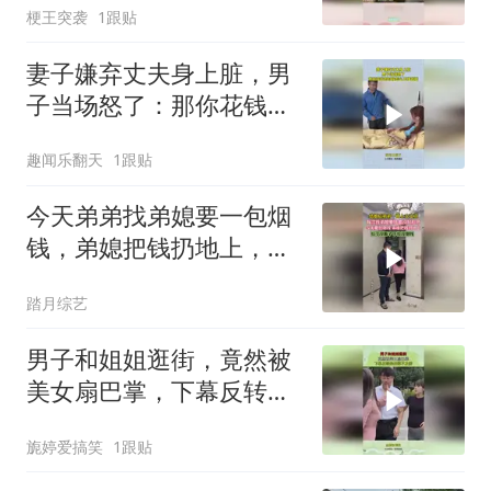
梗王突袭
1跟贴
妻子嫌弃丈夫身上脏，男
子当场怒了：那你花钱的
时候怎么不嫌钱脏
趣闻乐翻天
1跟贴
今天弟弟找弟媳要一包烟
钱，弟媳把钱扔地上，那
一刻好心酸
踏月综艺
男子和姐姐逛街，竟然被
美女扇巴掌，下幕反转来
的猝不及防！
旎婷爱搞笑
1跟贴