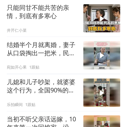
只能同甘不能共苦的亲
情，到底有多寒心
井芹仁小菜
结婚半个月就离婚，妻子
从口袋掏出一把米，民政
局直接不劝了
宛如开心果
1跟贴
儿媳和儿子吵架，就婆婆
这个行为，全国90%的婆
婆都走不到！
乐拍瞬间
1跟贴
当初不听父亲话远嫁，10