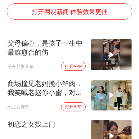
暑期研学游升温 在旅途中增长知识
打开网易新闻 体验效果更佳
猫咪过火把节被抹成黑猫
BLG经理辟谣Bin离队
以军士兵把枪口对准中国记者
父母偏心，是孩子一生中
云南一男子胃中取出180颗铁钉
最难愈合的伤
曹颖儿子首次演长剧
苏有朋影音馆
打开APP
总书记点赞的非遗苗绣焕发新生机
商场撞见老妈挽小鲜肉，
我笑喊老赵你小蜜，对方
当场变脸
小豆豆赛事
打开APP
初恋之女找上门