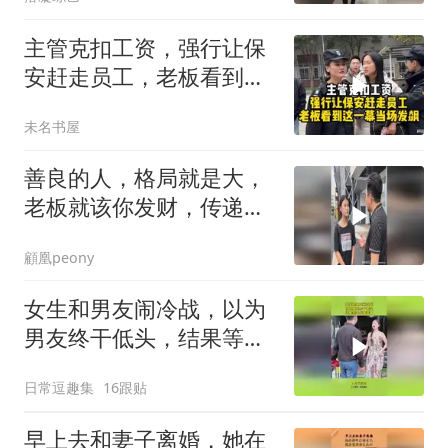
主管克扣工资，强行让保
安赶走员工，老板看到这
一幕当场发飙！
未名书屋
善良的人，格局就是大，
老板就该你发财，传递正
能量
顧凰peony
女生和男友闹冷战，以为
男友终干低头，结果等来
结婚请柬！
日常逗趣集
16跟贴
早上去和妻子离婚，她在