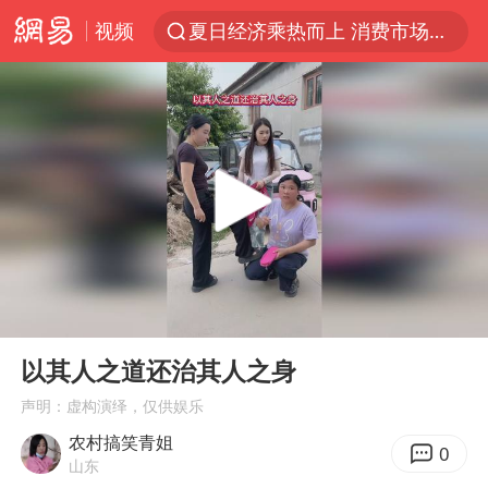
视频
夏日经济乘热而上 消费市场向新而行
于东来回应胖东来近25年老店年底关闭
以拒绝“和平委员会”的加沙和平计划
浙江省甬江发生2026年第1号洪水
国足U17与阿森纳决赛取消 并列冠军
独闯南太行的失联女生最后轨迹已确认
全球最大级别运输船通过长江大桥
00:00
00:16
香港刷新1884年以来最高气温纪录
Play
Ent
full
央视新主播李秋莹母校发文祝贺
以其人之道还治其人之身
上门女婿出轨女邻居多年被判重婚罪
声明：虚构演绎，仅供娱乐
农村搞笑青姐
上海全力守护市民“菜篮子”
0
山东