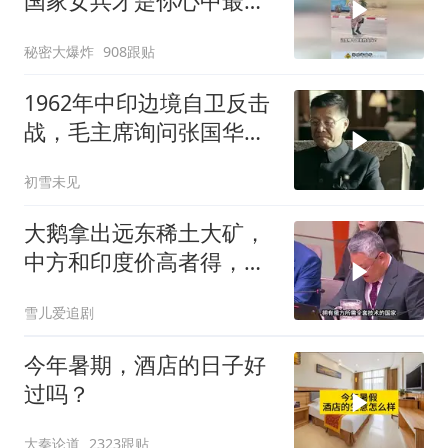
国家女兵才是你心中最飒
的？
秘密大爆炸
908跟贴
1962年中印边境自卫反击
战，毛主席询问张国华能
否获胜
初雪未见
大鹅拿出远东稀土大矿，
中方和印度价高者得，背
后全是各种算计
雪儿爱追剧
今年暑期，酒店的日子好
过吗？
大秦论道
2323跟贴