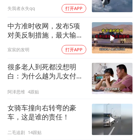
失我者永失qq
打开APP
中方准时收网，发布5项
对美反制措施，最大输家
已浮现
宸宸的发明
打开APP
很多老人到死都没想明
白：为什么越为儿女付
出，晚年越煎熬？
阿泽思维
4跟贴
女骑车撞向右转弯的豪
车，这是谁的责任！
二毛追剧
14跟贴