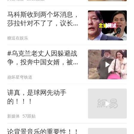
马科斯收到两个坏消息，
莎拉针对不了了，议长反
水，防长被硬刚！
糖逗在娱乐
#乌克兰老丈人因躲避战
争，投奔中国女婿，被眼
前城市繁荣震惊
崩坏星穹铁道
讲真，是球网先动手
的！！！
新媒体
57跟贴
论背景音乐的重要性！！