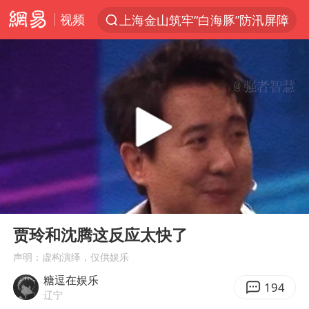
视频
上海金山筑牢“白海豚”防汛屏障
上半年我国经营主体结构持续优化
白海豚对华东华北影响会大于巴威
于东来回应胖东来近25年老店年底关闭
《披荆斩棘2026》阵容官宣
全球最大级别运输船通过长江大桥
独闯南太行的失联女生最后轨迹已确认
00:00
00:56
上海全力守护市民“菜篮子”
Play
Ent
full
国足U17与阿森纳决赛取消 并列冠军
贾玲和沈腾这反应太快了
白海豚北上或致京津冀暴雨
声明：虚构演绎，仅供娱乐
糖逗在娱乐
构建更高水平的全民健身公共服务体系
194
辽宁