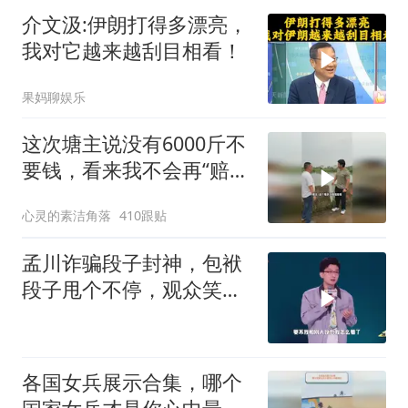
介文汲:伊朗打得多漂亮，
我对它越来越刮目相看！
果妈聊娱乐
这次塘主说没有6000斤不
要钱，看来我不会再“赔
光”了呀
心灵的素洁角落
410跟贴
孟川诈骗段子封神，包袱
段子甩个不停，观众笑到
失态丨脱口秀
各国女兵展示合集，哪个