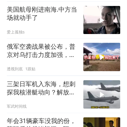
美国航母刚进南海.中方当
场就动手了
爱上孤独s
俄军空袭战果被公布，普
京对乌打击力度加强，泽
连斯基难有作为
透视到底
1跟贴
三架日军机入东海，想刺
探我核潜艇动向？解放军
导弹剑指日军基地
军武时间线
年会31辆豪车没我的份，