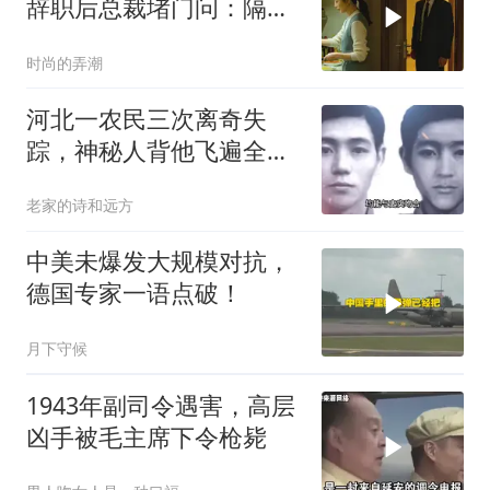
辞职后总裁堵门问：隔壁
楼你买的？
时尚的弄潮
河北一农民三次离奇失
踪，神秘人背他飞遍全中
国，幕后真相是什么
老家的诗和远方
中美未爆发大规模对抗，
德国专家一语点破！
月下守候
1943年副司令遇害，高层
凶手被毛主席下令枪毙