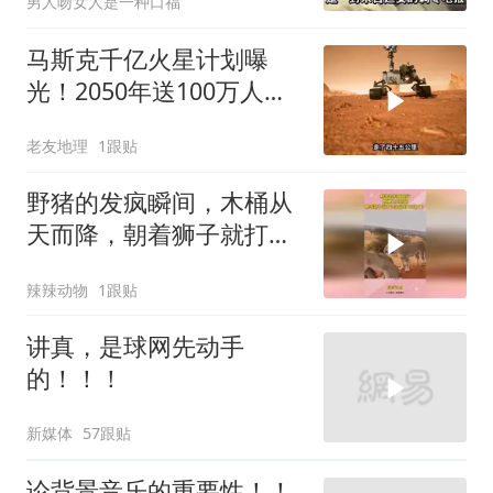
男人吻女人是一种口福
马斯克千亿火星计划曝
光！2050年送100万人上
火星，人类最后的退路？
老友地理
1跟贴
野猪的发疯瞬间，木桶从
天而降，朝着狮子就打去
知道自己玩大了
辣辣动物
1跟贴
讲真，是球网先动手
的！！！
新媒体
57跟贴
论背景音乐的重要性！！