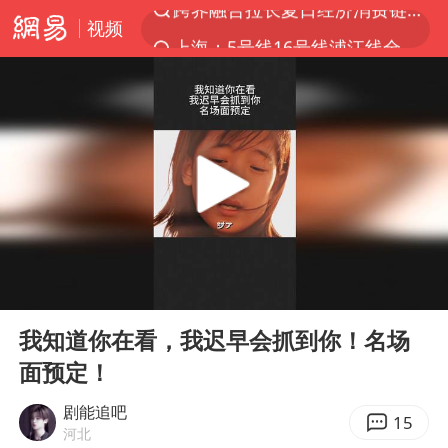
视频
上海：5号线16号线浦江线全线停运
白海豚逼近浙闽沿海
今日15时起福州地铁高架区段停运
国足U17与阿森纳决赛取消 并列冠军
王艺迪2-4不敌张本美和止步4强
上门女婿出轨女邻居多年被判重婚罪
《披荆斩棘2026》阵容官宣
00:00
01:42
王艺迪无缘横滨赛决赛
Play
Ent
full
泰国：高度重视中国游客旅游体验
我知道你在看，我迟早会抓到你！名场
面预定！
2025年小学教师减少13.19万
白海豚或提早3小时登陆
剧能追吧
15
河北