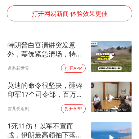
萌娃帮爷爷脱玉米 卖力干活超可爱
上海大部迎大暴雨
打开网易新闻 体验效果更佳
《龙餐馆》 冲奖
蒯曼挺进WTT横滨冠军赛女单四强
特朗普白宫演讲突发意
武契奇会见泽连斯基有何意图
外，幕僚紧急清场，特朗
构建更高水平的全民健身公共服务体系
普出现健康疑云！
遨游新世界
打开APP
莫迪的命令很坚决，砸碎
印军17个司令部，百万印
军知道要变天了
雪儿爱追剧
打开APP
1死11伤！以军不宣而
战，伊朗最高领袖下落不