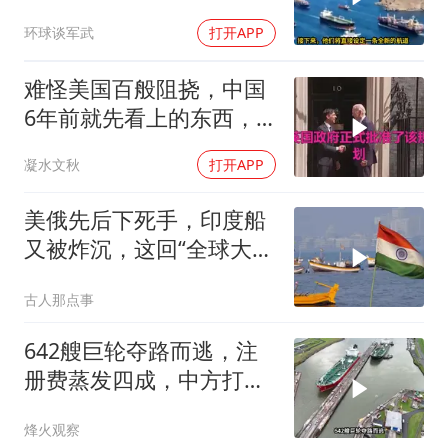
明？特朗普发出通牒
环球谈军武
打开APP
难怪美国百般阻挠，中国
6年前就先看上的东西，
特朗普想要截胡？
凝水文秋
打开APP
美俄先后下死手，印度船
又被炸沉，这回“全球大
国”的面具彻底挂不住了
古人那点事
642艘巨轮夺路而逃，注
册费蒸发四成，中方打到
巴拿马“七寸”
烽火观察