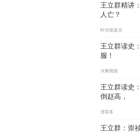
王立群精讲
人亡？
时光慢递员
王立群读史
服！
河豚囤囤
王立群读史
倒赵高，
漂零客
王立群：崇