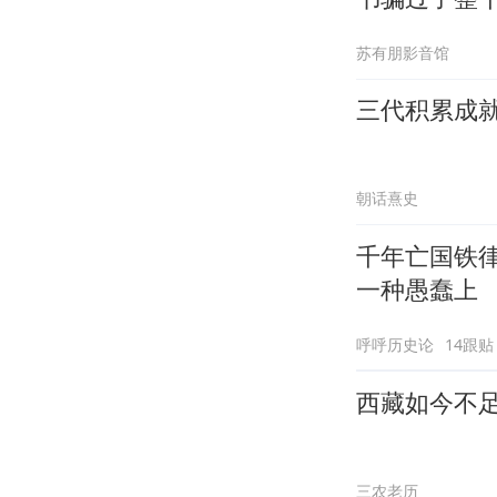
苏有朋影音馆
三代积累成就
朝话熹史
千年亡国铁
一种愚蠢上
呼呼历史论
14跟贴
西藏如今不足
三农老历