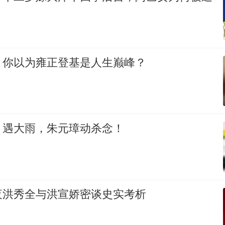
：你以为雍正登基是人生巅峰？
，遇大雨，朱元璋动杀念！
夜洪秀全与洪宣娇密谈史实考析