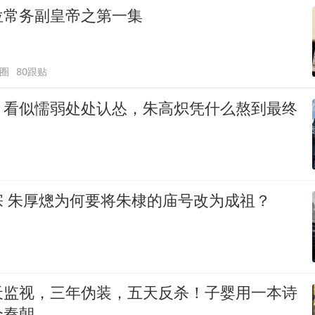
位常务副皇帝之第一集
圈
80跟贴
：看似懦弱处处认怂，朱高炽凭什么熬到最终
宗 朱厚熜为何要将朱棣的庙号改为成祖？
天监视，三年伪装，五天反杀！子婴用一本诗
个秦朝