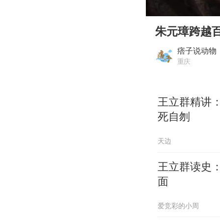
00:00
Play
朱元璋跨越
痞子说动物
重庆
王立群精讲
死自刎
天边
王立群读史
面
爱竞彩的小周