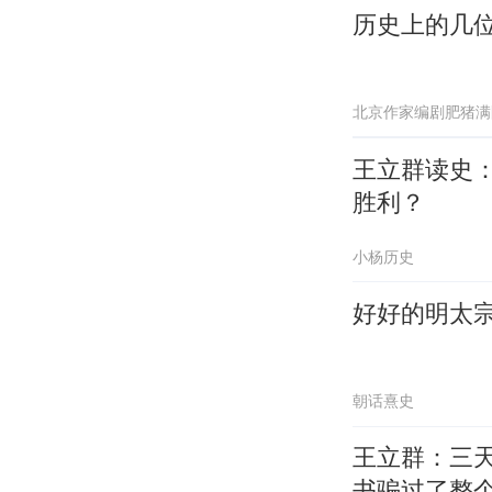
历史上的几
北京作家编剧肥猪满
王立群读史
胜利？
小杨历史
好好的明太
朝话熹史
王立群：三
书骗过了整