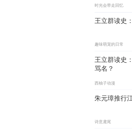
时光会带走回忆
王立群读史
趣味萌宠的日常
王立群读史
骂名？
西柚子动漫
朱元璋推行江
诗意鸢尾