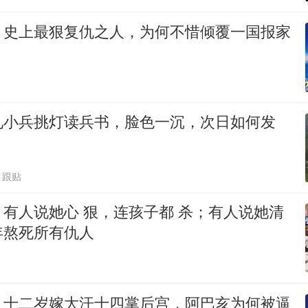
：史上最狠复仇之人，为何不惜倾覆一国报家
见小兵挑灯读兵书，脸色一沉，次日如何发
1跟贴
有人说她心 狠，连孩子都 杀；有人说她清
年熬死所有仇人
：十二岁嫁大汗十四掌后宫，阿巴亥为何被逼