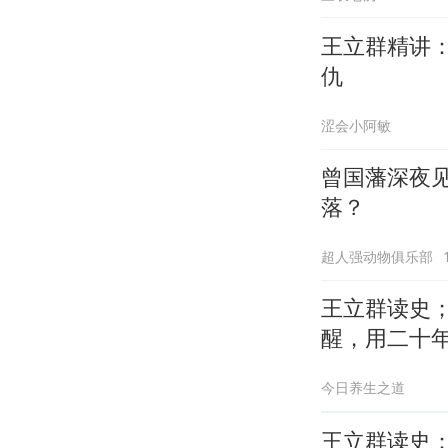
王立群精讲
仇
涩会小阿敏
曾国藩深夜
落？
超人强动物俱乐部
王立群读史；
醒，用二十
今日养生之道
王立群读史