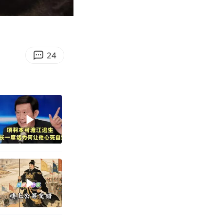
03:48
Enter
fullscreen
24