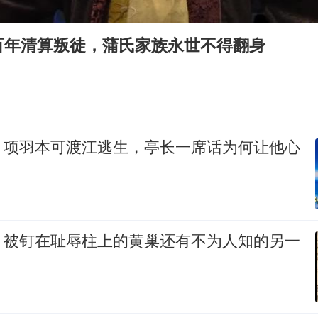
80后女柜员逆袭成4200亿银行副行长
女子利用漏洞0元薅走3000多件家电
百年清算叛徒，蒲氏家族永世不得翻身
宇树科技 打新
今年已有4位周星驰电影配角去世
房主任回应争议
把党建设得更加坚强有力
：项羽本可渡江逃生，亭长一席话为何让他心
41岁女子为鼓励女儿考上985研究生
奋进开新局 实干挑大梁
：被钉在耻辱柱上的黄巢还有不为人知的另一