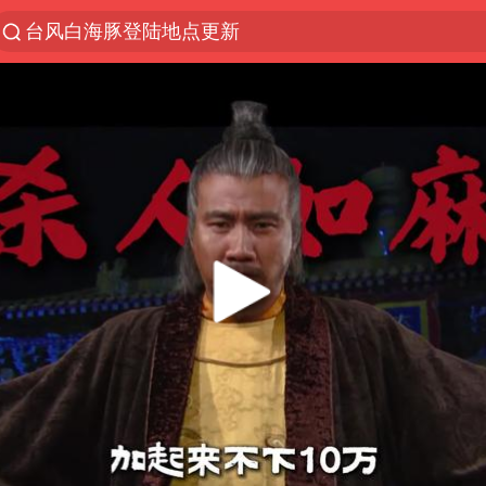
台风白海豚登陆地点更新
以“新”破局 首发经济点亮城市消费活力
看守所辅警收受10万获刑1年
台风白海豚进入48小时警戒线
陈熠被张本美和连扳三局逆转
李亚鹏向地铁吐血女孩捐99999元
多地要求领导干部带头休假
感觉全东北都在等7号
中方回应是否在太平洋海底开采稀土
27岁女子成组织卖淫集团主犯被通缉
法国将禁止“未经同意的电话营销”