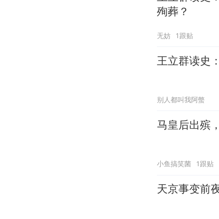
殉葬？
无妨
1跟贴
王立群读史
别人都叫我阿螫
马皇后出殡
小鱼搞笑菌
1跟贴
天京事变前