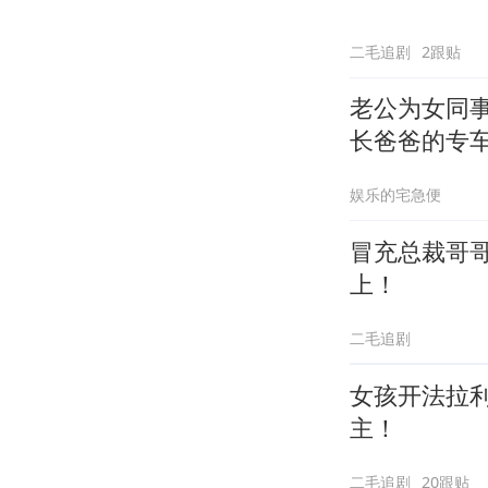
二毛追剧
2跟贴
老公为女同
长爸爸的专
娱乐的宅急便
冒充总裁哥
上！
二毛追剧
女孩开法拉
主！
二毛追剧
20跟贴