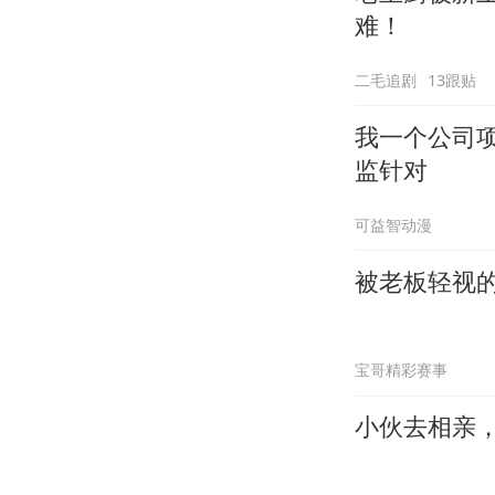
难！
二毛追剧
13跟贴
我一个公司
监针对
可益智动漫
被老板轻视
宝哥精彩赛事
小伙去相亲，