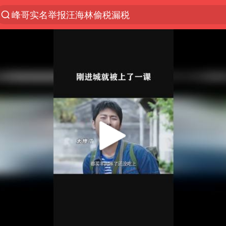
峰哥实名举报汪海林偷税漏税
浙江上海等地有大雨或暴雨
解锁各地夏日限定体验
河南潜逃10日重大刑案嫌疑人落网
西湖突现狂风暴雨 游客瞬间被浇透
马克·艾伦退出斯诺克中国公开赛
金饰克价一夜涨回1300元
新疆景区自驾服务费改为按车收费
永和豆浆创始人林炳生去世
视频丨中国东方电气集团原党组副书记、董事宋致远
白海豚将正面袭击贯穿浙江
浙江台州《告全体市民书》