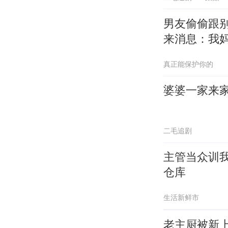
男友偷偷跟
来消息：我
真正能保护你的
婆婆一家来
二毛追剧
主管当众训
仓库
生活新鲜市
老主厨被新