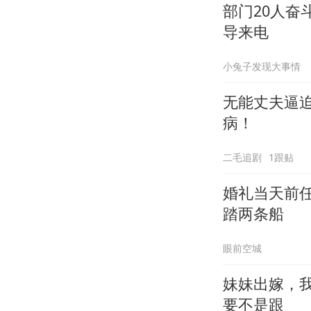
部门20人奋
导来电
小兔子发现大事情
无能丈夫逼
病！
二毛追剧
1跟贴
婚礼当天前任
踏两条船
眼前空城
妹妹出嫁，我
要不是跟