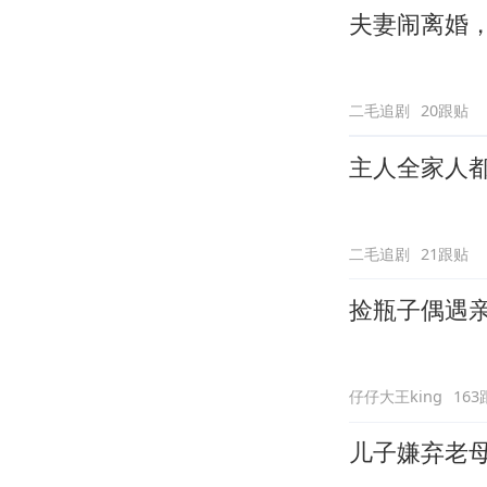
夫妻闹离婚
二毛追剧
20跟贴
主人全家人
二毛追剧
21跟贴
捡瓶子偶遇
仔仔大王king
163
儿子嫌弃老