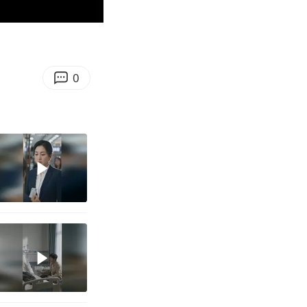
00:26
Enter
fullscreen
0