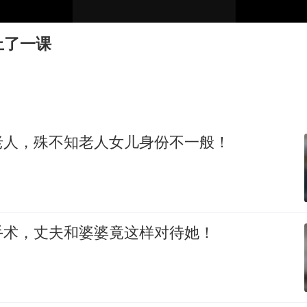
酒店回应车内过夜被收150元
上了一课
牛津大学一纸声明甩不了锅
海鲜忘车里4天打开门满车都是蛆
儿子陪躺平老爹体验外卖员火了
香港宏福苑火灾或由烟头引起
老人，殊不知老人女儿身份不一般！
西贝创始人贾国龙押注鲜羊赛道
几元成本 千万市值蒸发
人民的健康、体质、幸福一脉相承
手术，丈夫和婆婆竟这样对待她！