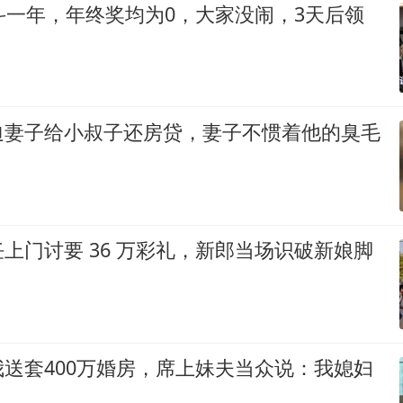
斗一年，年终奖均为0，大家没闹，3天后领
迫妻子给小叔子还房贷，妻子不惯着他的臭毛
上门讨要 36 万彩礼，新郎当场识破新娘脚
送套400万婚房，席上妹夫当众说：我媳妇