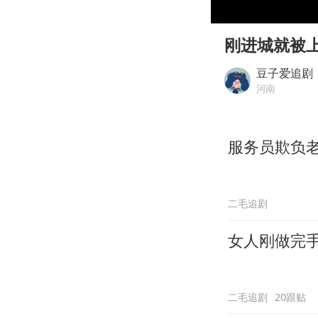
00:00
Play
刚进城就被
豆子爱追剧
河南
服务员欺负
二毛追剧
女人刚做完
二毛追剧
20跟贴