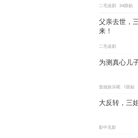
二毛追剧
34跟贴
父亲去世，
来！
二毛追剧
为测真心儿
壹姐娱乐呢
1跟贴
大反转，三
影中见影