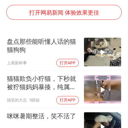
36岁男演员成景区NPC后人气爆棚
全民健身事业高质量发展
打开网易新闻 体验效果更佳
台当局重金为“台独”织“皇帝新衣”
几元成本的AI广告导致千万市值蒸发
盘点那些能听懂人话的猫
老挝国会主席赛宋蓬逝世
猫狗狗
白海豚将正面袭击贯穿浙江
上易新鲜事
打开APP
酒店回应车内过夜被收150元
乐享全民健身 共筑健康中国
猫猫欺负小狞猫，下秒就
被狞猫妈妈暴揍，纯属自
讨苦吃！
搞笑的大志
9跟贴
打开APP
咪咪暑期整活，笑不活了