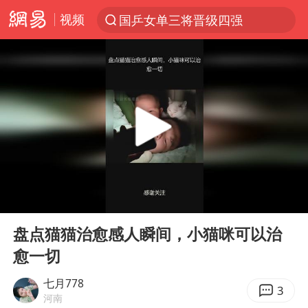
视频
国乒女单三将晋级四强
光影经济撬动暑期消费新蓝海
马克·艾伦退出斯诺克中国公开赛
微信又有新功能，你可以“撤回”你的撤回了！
新疆优化调整景区内自驾服务费
上四休三，但降薪1000元，你接受吗？
情侣平潭拍日出坠崖1死1伤
00:00
03:08
央视新主播李秋莹孙亚鹏亮相
Play
Ent
full
黄金牛市回来了吗
盘点猫猫治愈感人瞬间，小猫咪可以治
愈一切
杭州全市有序停课
商场现钱学森巨幅海报 负责人回应
七月778
3
河南