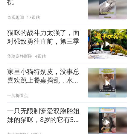
扰
奇观趣闻
17跟贴
猫咪的战斗力太强了，面
对强敌勇往直前，第三季
华玲嘉静影院
4跟贴
家里小猫特别皮，没事总
喜欢跳上餐桌捣乱，水壶
这下坏了吧！
一剪梅看点
一只无限制宠爱双胞胎姐
妹的猫咪，8岁的它有5年
都在带娃