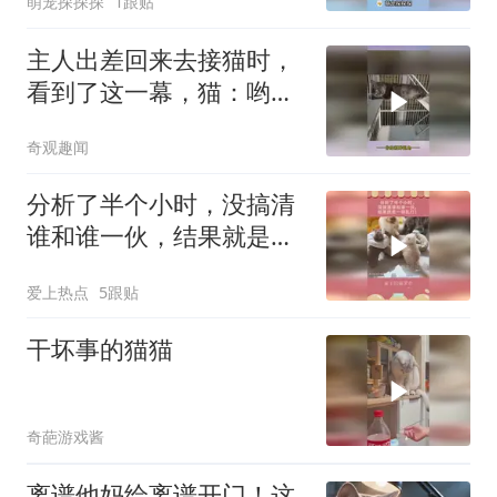
萌宠探探探
1跟贴
主人出差回来去接猫时，
看到了这一幕，猫：哟，
奴才回来了？
奇观趣闻
分析了半个小时，没搞清
谁和谁一伙，结果就是一
顿乱打！
爱上热点
5跟贴
干坏事的猫猫
奇葩游戏酱
离谱他妈给离谱开门！这