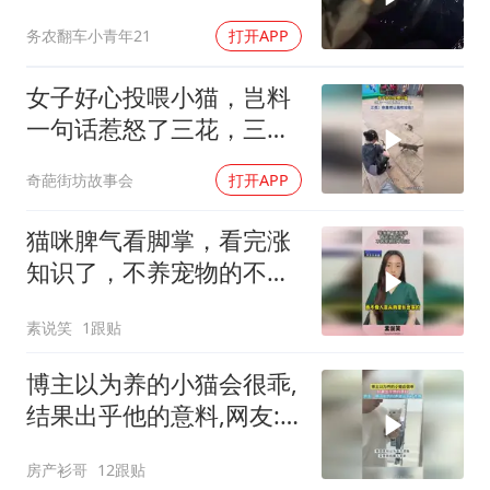
务农翻车小青年21
打开APP
女子好心投喂小猫，岂料
一句话惹怒了三花，三花
你居然让我吃垃
奇葩街坊故事会
打开APP
猫咪脾气看脚掌，看完涨
知识了，不养宠物的不知
道
素说笑
1跟贴
博主以为养的小猫会很乖,
结果出乎他的意料,网友:
刚开始的叫声就说明了性
房产衫哥
12跟贴
格