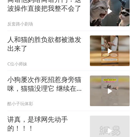
波操作直接把我整不会了
反套路小剧场
人和猫的胜负欲都被激发
出来了
C位小师妹
小狗屡次作死招惹身旁猫
咪，猫猫没理它 继续在地
上晒太阳，网友：你别惹
酷小子玩体彩
你猫叔了行吗
讲真，是球网先动手
的！！！