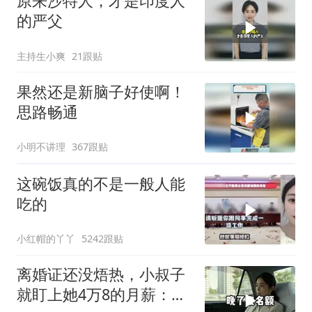
原来沙特人，才是印度人
的严父
主持生小爽
21跟贴
果然还是新脑子好使啊！
思路畅通
小明不讲理
367跟贴
这碗饭真的不是一般人能
吃的
小红帽的丫丫
5242跟贴
离婚证还没焐热，小叔子
就盯上她4万8的月薪：转