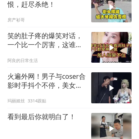
恨，赶尽杀绝！
房产衫哥
笑的肚子疼的爆笑对话，
一个比一个厉害，这谁招
架得住！
阿良的日常生活
火遍外网！男子与coser合
影时手抖个不停，美女做
出一个意外举动
玛丽姬丝
3314跟贴
看到最后你就明白了！