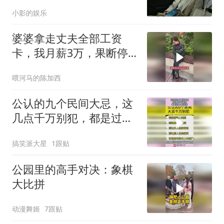
我
小影的娱乐
婆婆拿走丈夫全部工资
卡，我月薪3万，果断停
做早饭
喂河马的陈加西
公认的九个民间大忌，这
几点千万别犯，都是过来
人的经验！
搞笑派大星
1跟贴
公园里的高手对决：象棋
大比拼
动漫舞姬
7跟贴