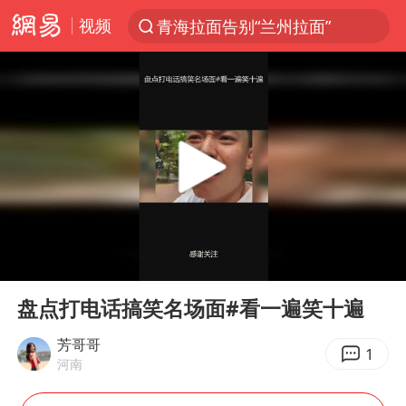
视频
青海拉面告别“兰州拉面”
以“新”破局 首发经济点亮城市消费活力
U17国足三战全胜
青海海西州茫崖市发生3.1级地震
我国编制完成新版全月地质图
台风白海豚登陆地点更新
巡查组提问 工作人员偷用手机查答案
00:00
07:48
看守所辅警收受10万获刑1年
Play
Ent
full
多地要求领导干部带头休假
盘点打电话搞笑名场面#看一遍笑十遍
台风白海豚进入48小时警戒线
芳哥哥
1
河南
宇树科技发行价格150.80元/股