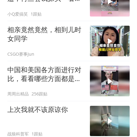
原来是有人在捣鬼！
小Q爱搞笑
1跟贴
相亲竟然竟然，相到儿时
女同学
CSGO赛事Jun
中国和美国各方面进行对
比，看看哪些方面都是谁
领先
周周出精品
256跟贴
上次我就不该原谅你
战狼科普军
1跟贴