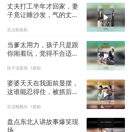
丈夫打工半年才回家，妻
子竟让睡沙发，气的丈夫
转身就走！
笑点制造机
当爹太用力，孩子只是跟
你闹着玩，觉得不合适就
说出来！
段子流星雨
1跟贴
婆婆天天在我面前显摆，
这谁能忍得住，被抓后没
脸见人了！
生活顺顺乐
1跟贴
盘点东北人讲故事爆笑现
场