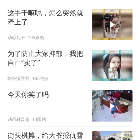
这手干嘛呢，怎么突然就
牵上了
动感丸子
103跟贴
为了防止大家抑郁，我把
自己“卖了”
吃饭慢吞吞
193跟贴
今天你笑了吗
动画科普斯
14跟贴
街头棋摊，给大爷报仇雪