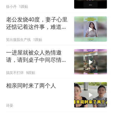
徐小丹
1跟贴
老公发烧40度，妻子心里
还惦记着这件事，难道喜
欢加热棒！
笑出腹肌生产线
1跟贴
一进屋就被众人热情邀
请，请到桌子中间尽情跳
舞，原来她是大家掌
搞笑不打烊
9跟贴
相亲同时来了两个人
诗晏