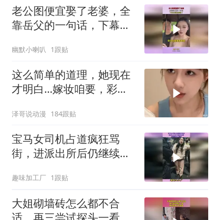
老公图便宜娶了老婆，全
靠岳父的一句话，下幕老
婆直接怒了
幽默小喇叭
1跟贴
这么简单的道理，她现在
才明白…嫁妆咱要，彩礼
咱也给！
泽哥说动漫
184跟贴
宝马女司机占道疯狂骂
街，进派出所后仍继续发
飙，完整事件大揭秘
趣味加工厂
1跟贴
大姐砌墙砖怎么都不合
适，再三尝试探头一看，