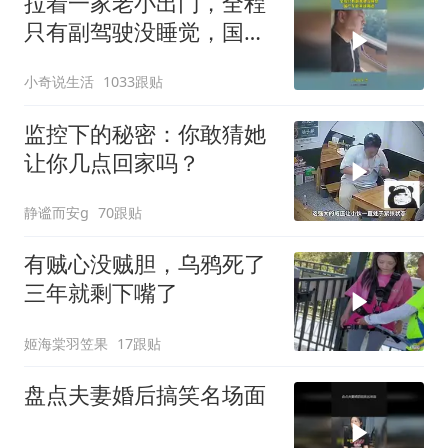
拉着一家老小出门，全程
只有副驾驶没睡觉，国产
车越来越离谱
小奇说生活
1033跟贴
监控下的秘密：你敢猜她
让你几点回家吗？
静谧而安g
70跟贴
有贼心没贼胆，乌鸦死了
三年就剩下嘴了
姬海棠羽笠果
17跟贴
盘点夫妻婚后搞笑名场面