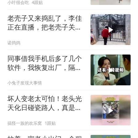
小叶很会吃
4跟贴
老壳子又来捣乱了，李佳
正在直播，把老壳子关在
大门外一天没开门
诺鸽鸽
同事借我手机后多了几个
软件，我恢复出厂，隔壁
总监竟被带走
小兔子发现大事情
坏人变老太可怕！老头光
天化日碰瓷路人，真是社
会的毒瘤！
搞怪一族的欢乐窝
1跟贴