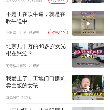
塑料叉FOKU
1018跟贴
打开APP
不是正在吹牛逼，就是在
吹牛逼中
小眼睛小世界
63跟贴
打开APP
北京几十万的40多岁女光
棍在哭泣？
阿野格斗解说
21跟贴
我爱上了，工地门口摆摊
卖盒饭的女孩
听风PPT
74跟贴