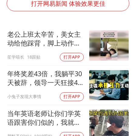
外交部发言人就广岛核爆81周年等答记者问
打开网易新闻 体验效果更佳
佛得角门将亮相智利俱乐部主场
首次证实！“胶球”存在
老公上班太辛苦，美女主
民警发现救助的拾荒老人是逃犯
动给他踩背，脚上动作太
中方回应是否在太平洋海底开采稀土
熟练！
笙学嘻长
18跟贴
打开APP
27岁女子成组织卖淫集团主犯被通缉
法国将禁止“未经同意的电话营销”
年终奖差43倍，我躺平30
奋进开新局 实干挑大梁
天被辞，领导一天狂接47
个退单电话
小兔子发现大事情
打开APP
当年英语老师让你们学英
语跟害你们似的，我就是
吃了没有文化的亏