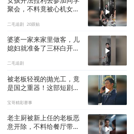
女孩开法拉利去参加同学
聚会，不料竟被心机女冒
充车主！
二毛追剧
20跟贴
婆婆一家来家里做客，儿
媳妇就准备了三杯白开
水！
二毛追剧
被老板轻视的抛光工，竟
是国之重器！这部短剧燃
炸了
宝哥精彩赛事
老主厨被新上任的老板恶
意开除，不料给餐厅带来