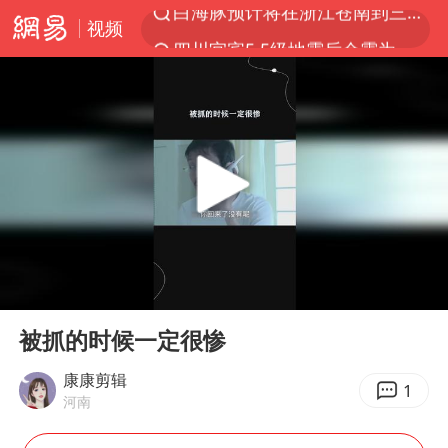
视频
四川宜宾5.5级地震后余震为何不断
2026年7月份居民消费价格同比上涨0.5%
伯克希尔净买入约200亿美元股票
“伊斯兰版北约”出现
武契奇会见泽连斯基有何意图
上海中心城区暴雨预警由橙变红
台铃电动车仅骑一年就断电趴窝
00:00
01:21
白海豚5次眼壁置换
Play
Ent
full
浙江海域将现5到8米巨浪到狂浪
被抓的时候一定很惨
曝美下令调查弹药库存信息遭泄露事件
康康剪辑
1
河南
上海大部迎大暴雨