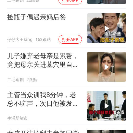
二毛追剧
20跟贴
打开APP
捡瓶子偶遇亲妈后爸
仔仔大王king
163跟贴
打开APP
儿子嫌弃老母亲是累赘，
竟把母亲关进墓穴里自生
自灭！
二毛追剧
2跟贴
主管当众训我8分钟，老
总不吭声，次日他被发配
4座郊区仓库
生活新鲜市