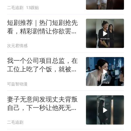
巨大灾难！
二毛追剧
13跟贴
短剧推荐｜热门短剧抢先
看，精彩剧情让你欲罢不
能！
次元君情感
我一个公司项目总监，在
工位上吃了个饭，就被新
来的总监针对
可益智动漫
妻子无意间发现丈夫背叛
自己，下一秒让他死无葬
身之地！
二毛追剧