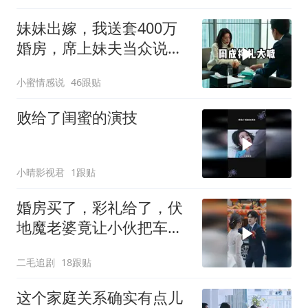
妹妹出嫁，我送套400万
婚房，席上妹夫当众说：
我媳妇要不是跟
小蜜情感说
46跟贴
败给了闺蜜的演技
小晴影视君
1跟贴
婚房买了，彩礼给了，伏
地魔老婆竟让小伙把车送
给她弟弟！
二毛追剧
18跟贴
这个家庭关系确实有点儿