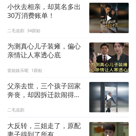
小伙去相亲，却莫名多出
30万消费账单！
二毛追剧
34跟贴
为测真心儿子装瘫，偏心
亲情让人寒透心底
壹姐娱乐呢
1跟贴
父亲去世，三个孩子回家
奔丧，却因拆迁款闹得死
去活来！
二毛追剧
大反转，三姐走了，原配
妻子得到了所有