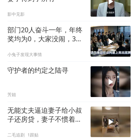
影中见影
部门20人奋斗一年，年终
奖均为0，大家没闹，3天
后领导来电
小兔子发现大事情
守护者的约定之陆寻
芳姐
无能丈夫逼迫妻子给小叔
子还房贷，妻子不惯着他
的臭毛病！
二毛追剧
1跟贴