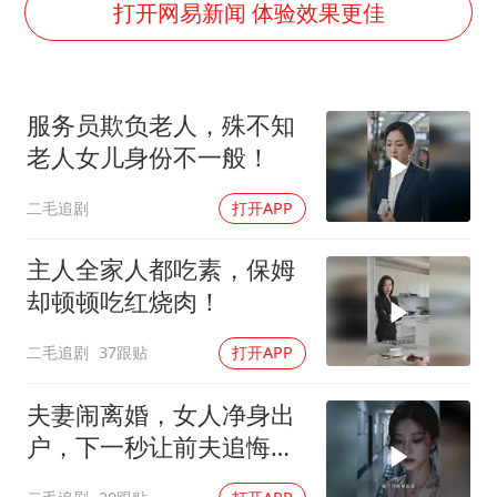
日本连续发生两次地震
打开网易新闻 体验效果更佳
以军士兵把枪口对准中国记者
方桃子代言广告视频已下架
服务员欺负老人，殊不知
白海豚在海上打了个结
老人女儿身份不一般！
构建更高水平的全民健身公共服务体系
二毛追剧
打开APP
主人全家人都吃素，保姆
却顿顿吃红烧肉！
二毛追剧
37跟贴
打开APP
夫妻闹离婚，女人净身出
户，下一秒让前夫追悔莫
及！