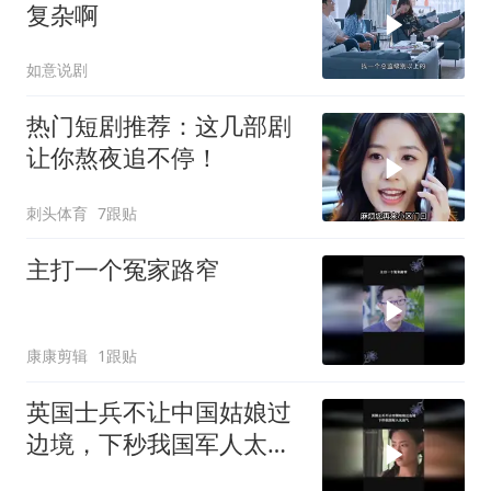
复杂啊
如意说剧
热门短剧推荐：这几部剧
让你熬夜追不停！
刺头体育
7跟贴
主打一个冤家路窄
康康剪辑
1跟贴
英国士兵不让中国姑娘过
边境，下秒我国军人太霸
气