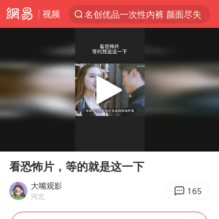
视频
名创优品一次性内裤 颜面尽失
解锁各地夏日限定体验
视频丨中国东方电气集团原党组副书记、董事宋致远被查
四川宜宾市珙县发生3.4级地震
台风白海豚闭眼浙江上海处于危险半圆
白海豚将正面袭击贯穿浙江
香港宏福苑火灾或由烟头引起
00:00
00:19
中国父女泰国骑摩托车坠崖1死1伤
Play
Ent
full
浙江台州《告全体市民书》
看恐怖片，等的就是这一下
网约车司机充电时猝死保险拒赔
大嘴观影
165
河北
周末打虎 宋致远被查