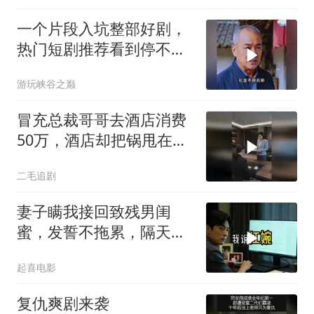
一个片段入坑整部好剧，
热门短剧推荐看到停不下
来
游玩峡谷之巅
冒充总裁哥哥去酒店消费
50万，酒店却把锅甩在总
裁头上！
二毛追剧
妻子瞒我接回致残男闺
蜜，发誓不拖累，隔天我
故作欣喜外派德国
起喜电影
复仇爽剧来袭