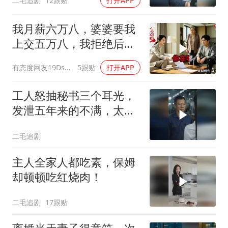
二毛追剧
12跟贴
打开APP
我月薪六万八，婆婆要我
上交五万八，我拒绝后她
换了门锁，12天后我决意
有态度网友19Dsym
5跟贴
打开APP
离婚
工人怒抽秘书三个耳光，
发泄五年来的不满，太解
气了！
二毛追剧
主人全家人都吃素，保姆
却顿顿吃红烧肉！
二毛追剧
17跟贴