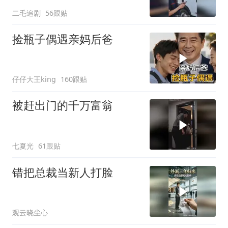
多收钱！
二毛追剧
56跟贴
捡瓶子偶遇亲妈后爸
仔仔大王king
160跟贴
被赶出门的千万富翁
七夏光
61跟贴
错把总裁当新人打脸
观云晓尘心