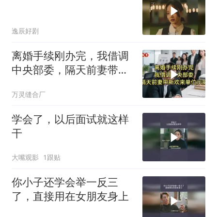
逸辰好剧
离婚手续刚办完，我借调
中央部委，隔天前妻带新
欢来单位示威
万灵缝合厂
学会了，以后面试就这样
干
大嘴观影
1跟贴
你小子还学会举一反三
了，直接用在女朋友身上