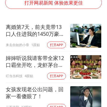
郑丽文：台湾从来没有“独立”过
打开网易新闻 体验效果更佳
刘浩存百花奖开幕式红裙起舞
女子网购名牌包发现是自己丢的那只
离婚第7天，前夫竟带13
女儿为争财产堵门阻挠父亲出殡
口人住进我的1450万豪
万岁山接盘烂尾恒大文旅城
宅，一开门全傻眼
来去自如的小章
1跟贴
打开APP
戚薇谈把脸交给AI
多个明星演唱会取消
婶婶听说我请客带全家12
习近平心系体育强国建设
口霸坐开吃，龙虾茅台点
到飞起，我没发
叮当当科技
4跟贴
打开APP
女孩发现老公出问题，回
家一看傻眼了！