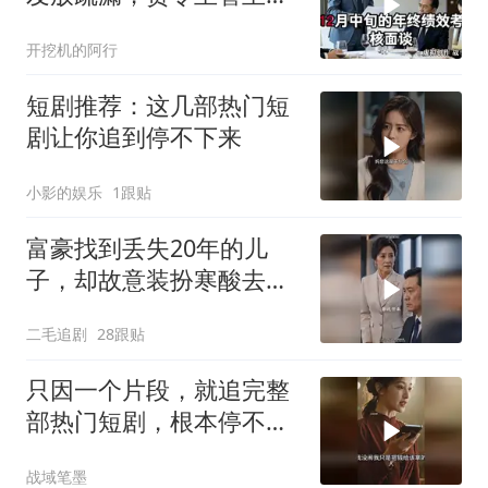
离职，随后开口：秘书留
开挖机的阿行
下
短剧推荐：这几部热门短
剧让你追到停不下来
小影的娱乐
1跟贴
富豪找到丢失20年的儿
子，却故意装扮寒酸去相
认！
二毛追剧
28跟贴
只因一个片段，就追完整
部热门短剧，根本停不下
来！
战域笔墨