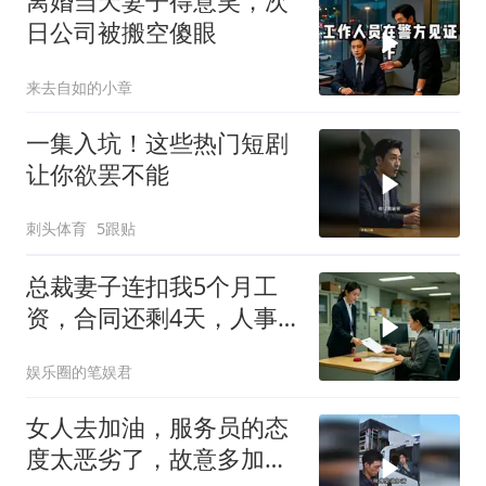
离婚当天妻子得意笑，次
日公司被搬空傻眼
来去自如的小章
一集入坑！这些热门短剧
让你欲罢不能
刺头体育
5跟贴
总裁妻子连扣我5个月工
资，合同还剩4天，人事
通知涨薪续签，我
娱乐圈的笔娱君
女人去加油，服务员的态
度太恶劣了，故意多加油