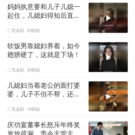
妈妈执意要和儿子儿媳一
起住，儿媳妇得知后直接
怒了！
二毛追剧
33跟贴
软饭男靠媳妇养着，如今
翅膀硬了，这就是下场！
二毛追剧
20跟贴
儿媳妇当着老公的面打婆
婆，儿子不但不帮，还助
纣为虐！
二毛追剧
16跟贴
庆功宴董事长怒斥年终奖
发放疏漏，责令主管主动