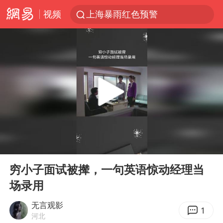
视频
上海暴雨红色预警
上海：5号线16号线浦江线全线停运
《披荆斩棘2026》阵容官宣
白海豚北上或致京津冀暴雨
国足U17与阿森纳决赛取消 并列冠军
上海有出现龙卷潜势
王艺迪无缘横滨赛决赛
00:00
00:50
上门女婿出轨女邻居多年被判重婚罪
Play
Ent
full
女子发现前夫婚内与第三者育子
穷小子面试被撵，一句英语惊动经理当
场录用
王艺迪2-4不敌张本美和止步4强
以军士兵把枪口对准中国记者
无言观影
1
河北