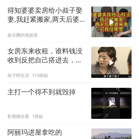
得知婆婆卖房给小叔子娶
妻,我赶紧搬家,两天后婆
婆来电问我住哪里
娱乐圈的笔娱君
女房东来收租，谁料钱没
收到反把自己搭进去，这
下好看了
桔子唠生活
119跟贴
主打一个得不到就毁掉
影视随你看
1跟贴
阿丽玛进屋拿吃的