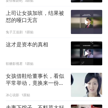
爱怡看剧吧
3跟贴
上司让女孩加班，结果被
怼的哑口无言
兔子王追剧
1跟贴
这才是资本的真相
软糖影视君
1跟贴
女孩借鞋给董事长，看似
平常举动，竟换来一份好
工作
冰心说影
1跟贴
夫妻下馆子，不料菜太好