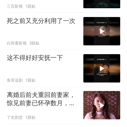
三百影视
1跟贴
死之前又充分利用了一次
白班看影视
3跟贴
这不得好好安抚一下
鱼哥追剧
1跟贴
离婚后前夫重回前妻家，
惊见前妻已怀孕数月，前
夫瞬间傻眼
了史剧堂
1跟贴