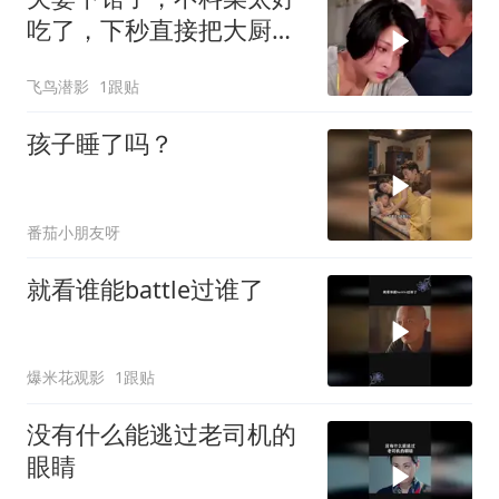
吃了，下秒直接把大厨请
回家
飞鸟潜影
1跟贴
孩子睡了吗？
番茄小朋友呀
就看谁能battle过谁了
爆米花观影
1跟贴
没有什么能逃过老司机的
眼睛