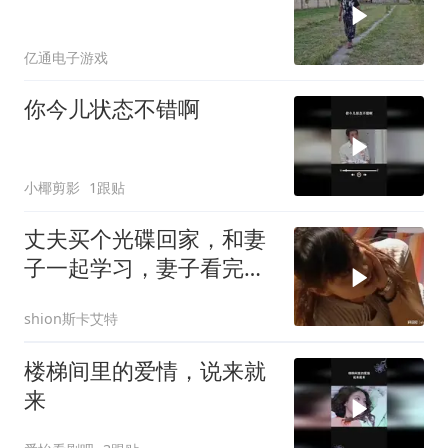
亿通电子游戏
你今儿状态不错啊
小椰剪影
1跟贴
丈夫买个光碟回家，和妻
子一起学习，妻子看完反
应亮了
shion斯卡艾特
楼梯间里的爱情，说来就
来