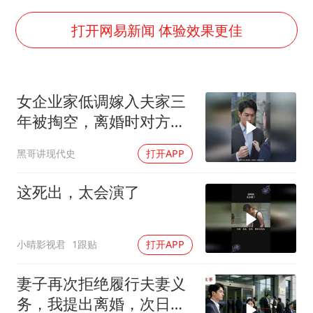
泰国：高度重视中国游客旅游体验
2025年小学教师减少13.19万
打开网易新闻 体验效果更佳
上海大部迎大暴雨
《龙餐馆》 冲奖
女企业家低调嫁入夫家三
笔试第一被劝弃考涉事副校长被撤职
年被掏空，离婚时对方才
奋力开创中国式现代化建设新局面
知她真实身价
黑哥讲现代史
打开APP
这死出，太会演了
小晴影视君
1跟贴
打开APP
妻子再次拒绝履行夫妻义
务，我提出离婚，次日前