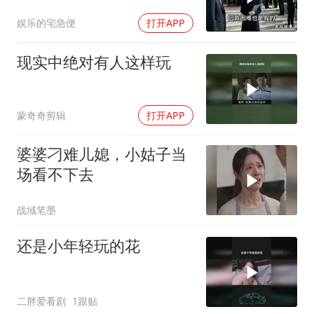
往民政局的途中，
娱乐的宅急便
打开APP
现实中绝对有人这样玩
蒙奇奇剪辑
打开APP
婆婆刁难儿媳，小姑子当
场看不下去
战域笔墨
还是小年轻玩的花
二胖爱看剧
1跟贴