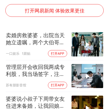
胡彦斌获《歌手2026》歌王
U17国足三连胜晋级明日之星半决赛
打开网易新闻 体验效果更佳
美股存储板块集体大跌
名创优品回应女子吐槽内裤质量差
卖婚房救婆婆，出院当天
日本试射“战斧”导弹，国防部回应
她立遗嘱，两个大伯哥傻
百花奖开幕式
眼
一口娱乐
1跟贴
打开APP
胡彦斌韩磊 谁帮谁
夯实基础开新局
管理层开会收回我两成专
利股，我当场签字，注销
核心技术授权，全员慌了
苏有朋影音馆
打开APP
婆婆说小叔子下周带女友
住进来备婚，让我回娘家