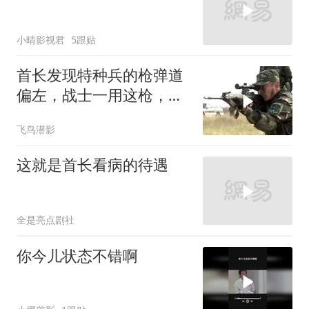
小晴影视君
5跟贴
首长发现特种兵的枪弹道
偏左，战士一用这枪，百
发百中
飞鸟潜影
这就是首长看病的待遇
全是亮点剧社
你今儿状态不错啊