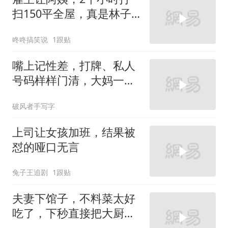
扫150平全屋，真是林子
大了什么鸟都有
咚咚搞笑说
1跟贴
嘴上记性差，打牌、私人
号码样样门清，大妈一巴
掌调侃太解气
破风者手写字
上司让女孩加班，结果被
怼的哑口无言
兔子王追剧
1跟贴
夫妻下馆子，不料菜太好
吃了，下秒直接把大厨请
回家