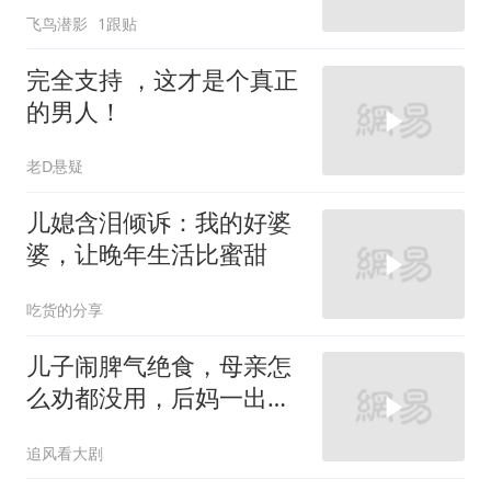
飞鸟潜影
1跟贴
完全支持 ，这才是个真正
的男人！
老D悬疑
儿媳含泪倾诉：我的好婆
婆，让晚年生活比蜜甜
吃货的分享
儿子闹脾气绝食，母亲怎
么劝都没用，后妈一出马
立马解决
追风看大剧