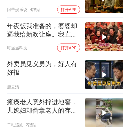
住2个月，我点头
阿芒娱乐说
4跟贴
打开APP
年夜饭我准备的，婆婆却
逼我给新欢让座。我直接
离开，半小时后全家哭着
叮当当科技
打开APP
求我回去
外卖员见义勇为，好人有
好报
鹿云清
瘫痪老人意外摔进地窖，
儿媳妇却偷拿老人的存折
去赌钱！
二毛追剧
2跟贴