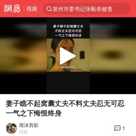
视频
泉州市委书记张毅恭被查
“电影+”如何激发千亿级消费新活力？
全球首个长时储能一体化产业园量产
台风白海豚已进入24小时警戒线
“秋天的第一杯奶茶”6岁了
上海：台风白海豚或将带来龙卷风
四川宜宾市高县4.9级地震致1人死亡
00:00
03:47
中巨芯：上半年归母净利润1405.77万元
Play
Ent
full
38岁演员求职万岁山NPC成功
妻子瞧不起窝囊丈夫不料丈夫忍无可忍
一气之下悔恨终身
胜宏科技：股票交易异常波动
国乒男单横滨冠军赛全军覆没
雨沫剪影
1
河南