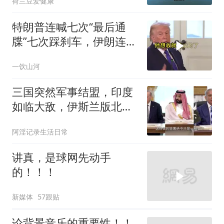
荷兰豆爱健康
特朗普连喊七次“最后通
牒”七次踩刹车，伊朗连谈
都不认，这出戏到底演给
一饮山河
谁看
三国突然军事结盟，印度
如临大敌，伊斯兰版北约
要来了吗？
阿淫记录生活日常
讲真，是球网先动手
的！！！
新媒体
57跟贴
论背景音乐的重要性！！