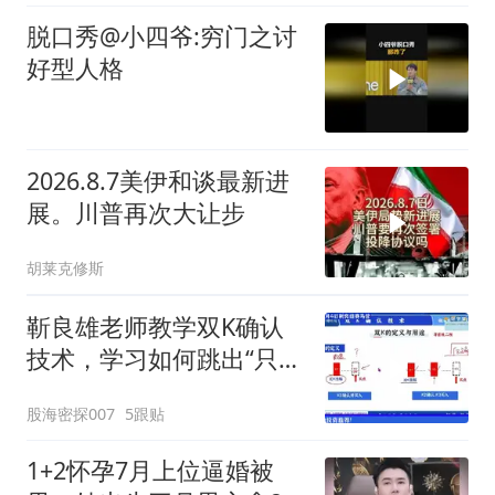
脱口秀@小四爷:穷门之讨
好型人格
2026.8.7美伊和谈最新进
展。川普再次大让步
胡莱克修斯
靳良雄老师教学双K确认
技术，学习如何跳出“只看
价格”的表现，看穿主力资
股海密探007
5跟贴
金真实意图，寻找科学买
卖点
1+2怀孕7月上位逼婚被