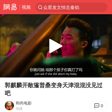
视频
众星发文悼念秦焰
新能源汽车产业链提速
SK海力士回应“或出售重庆工厂”传闻
大连一起飞航班因乘客可乐爆瓶折返
费大厨不自称“大王”了
血指纹匹配成功，20年悬案告破！凶手被执行死刑
辽宁28名务农人员中暑死亡？官方辟谣
00:00
00:30
独闯南太行失联女子遗体已找到
Play
Ent
full
“还不如不放假”
郭麒麟开敞篷普桑变身天津混混没见过
吧
医疗垃圾做手机壳 这也是谋财害命
武契奇：欧洲已处于大战边缘
和尚电影
0
福建