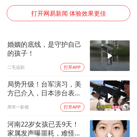
7月CPI同比上涨0.5% 经济内生增长动力持续增强
部分银行上调存款利率
打开网易新闻 体验效果更佳
货车高速制动失灵 交警护航化险为夷
白海豚突然大拐弯 走出罕见路线
婚姻的底线，是守护自己
朱一龙的鼻子怎么了
的孩子！
成都多趟列车临时停运
二毛追剧
打开APP
路虎卫士限时降17万 BBA已集体降价
下党之路
局势升级！台军演习，美
方已介入，日本涉台表述
突变，大陆已收到通知
周哥一影视
打开APP
河南22岁女孩已丢9天！
家属发声曝噩耗，难怪搜