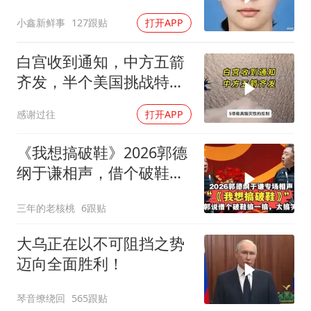
救犬也闻不到气味
小鑫新鲜事
127跟贴
打开APP
白宫收到通知，中方五箭
齐发，半个美国挑战特朗
普，中期选举难了
感谢过往
打开APP
《我想搞破鞋》2026郭德
纲于谦相声，借个破鞋我
来搞一搞！
三年的老核桃
6跟贴
大乌正在以不可阻挡之势
迈向全面胜利！
琴音缭绕回
565跟贴