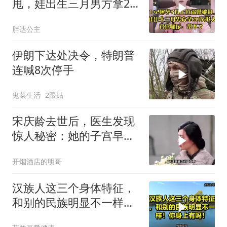
甩，娃出生三月男方拿20
万抢人，官官痛斥
胖达公主
伊朗下达处决令，特朗普
连喊8次停手
鬼菜生活
2跟贴
宋庆龄去世后，医生发现
惊人秘密：她的子宫早就
没了
开烟酒店的明哥
汉族人这三个身体特征，
和别的民族明显不一样！
你身上有吗！