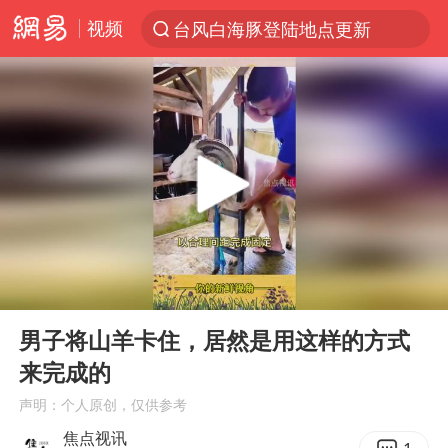
视频
台风白海豚登陆地点更新
以“新”破局 首发经济点亮城市消费活力
台风白海豚进入48小时警戒线
佛得角门将亮相智利俱乐部主场
中方回应是否在太平洋海底开采稀土
台风白海豚影响中国已成定局
看守所辅警收受10万获刑1年
00:00
00:17
U17国足1分钟轰2球
Play
Ent
full
宇树科技发行价格150.80元/股
男子将山羊卡住，居然是用这样的方式
来完成的
五粮液渠道价一箱上涨近百元
声明：个人原创，仅供参考
宇树科技王兴兴身家有望超200亿元
焦点视讯