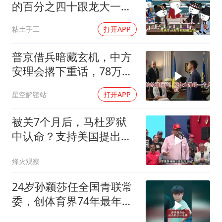
的百分之四十跟龙大一起
开发[震惊][震惊]
粘土手工
打开APP
普京借兵暗藏玄机，中方
安理会撂下重话，78万件
武器去向成谜
星空解密站
打开APP
被关7个月后，马杜罗狱
中认命？支持美国提出的
主张，委风向已变
烽火观察
24岁孙颖莎任全国青联常
委，创体育界74年最年轻
纪录