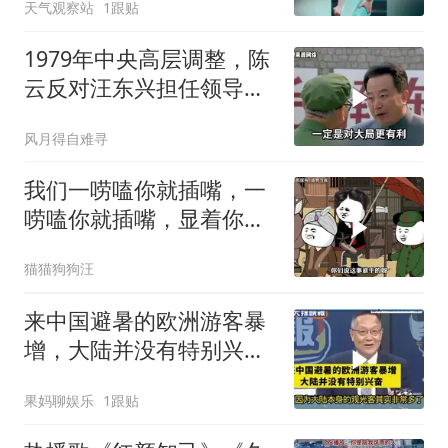
天气观察站
1跟贴
1979年中央高层调整，陈
云反对汪东兴担任领导职
务
风月得自难寻
我们一唠嗑你就插嘴，一
唠嗑你就插嘴，显着你
了？
猫猫狗狗汪
来中国避暑的欧洲游客暴
增，大陆并没有特别兴
奋！介文汲
果妈聊娱乐
1跟贴