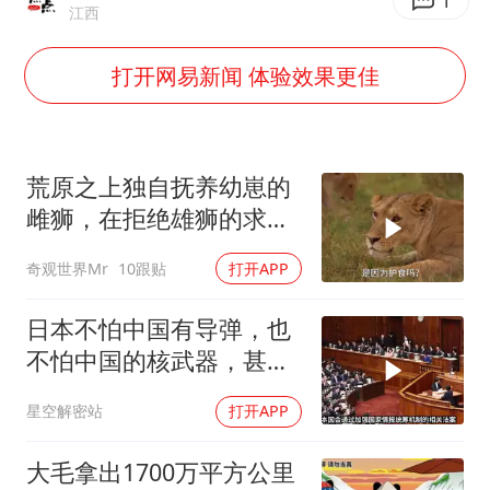
吉林一“温度计大楼”读数爆表
1
江西
我国编制完成新版全月地质图
打开网易新闻 体验效果更佳
深圳地面沉降致车辆损坏系谣言
外交部发言人就广岛核爆81周年等答记者问
中国“五箭齐发”反制美国
荒原之上独自抚养幼崽的
首次证实！“胶球”存在
雌狮，在拒绝雄狮的求偶
时，竟然被用饥饿来报复
东方甄选被判赔偿江小白30万元
奇观世界Mr
10跟贴
打开APP
奋进开新局 实干挑大梁
日本不怕中国有导弹，也
不怕中国的核武器，甚至
不怕中国的稀土制裁
星空解密站
打开APP
大毛拿出1700万平方公里