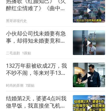
热播歌《红颜知己》《久
醉红尘情难了》《曲中
人》《伱是陪我风雨的
黑哥讲现代史
人》
小伙却公司找未婚妻有急
事，却得知未婚妻竟和别
人订婚！
二毛追剧
1跟贴
132万年薪被砍成2万，我
不吵不闹，等来对手13倍
年薪挖我
时尚的弄潮
7跟贴
结婚第2天，婆婆4点叫我
做早饭，我直接坐飞机回