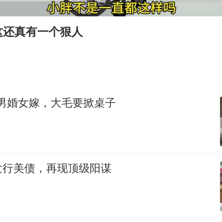
国防部：坚决反制任何闹海挑衅图谋
“今天得有40℃了吧 为啥还不预警”
这还真有一个狠人
“新疆阿勒泰八月能滑雪”不实
U17国足点球大战淘汰河床晋级决赛
日本试射“战斧”导弹，国防部回应
胡彦斌获《歌手2026》歌王
，男婚女嫁，大毛要掀桌子
名创优品回应女子吐槽内裤质量差
夯实基础开新局
发行美债，再现顶级阳谋