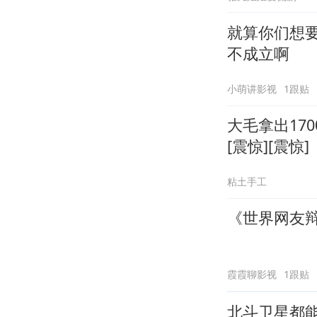
就算你们想要
不成立啊
小萌讲影视
1跟贴
大毛拿出17
[震惊][震惊]
粘土手工
《世界网友辩
霞霞聊影视
1跟贴
北斗卫星都