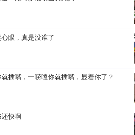
耍心眼，真是没谁了
你就插嘴，一唠嗑你就插嘴，显着你了？
书还快啊