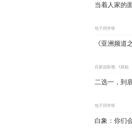
当着人家的
包子同学呀
《亚洲频道
吕新说影视
1跟贴
二选一，到
包子同学呀
白象：你们