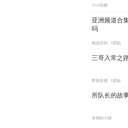
小小段砸
亚洲频道合
吗
精品街拍
1跟贴
三哥入常之
野兽影视
1跟贴
所队长的故
呆萌的小鲤