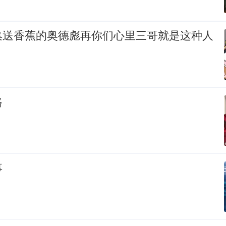
集送香蕉的奥德彪再你们心里三哥就是这种人
路
事