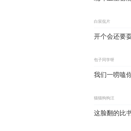
白宸侃片
开个会还要
包子同学呀
我们一唠嗑
猫猫狗狗汪
这脸翻的比