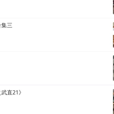
合集三
？
武直21》