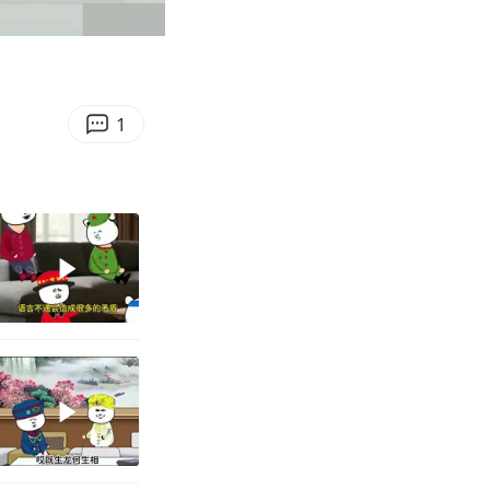
03:17
Enter
fullscreen
1