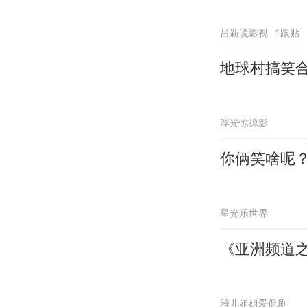
吕新说影视
1跟贴
地球村搞笑
浮光惊掠影
你俩笑啥呢
星光乐世界
《亚洲频道之
雅儿姐姐爱侃剧