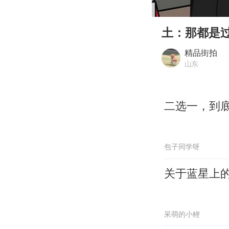
00:00
Play
土：那都是
精品街拍
山东
二选一，到
包子同学呀
关于蓝星上
呆萌的小鲤