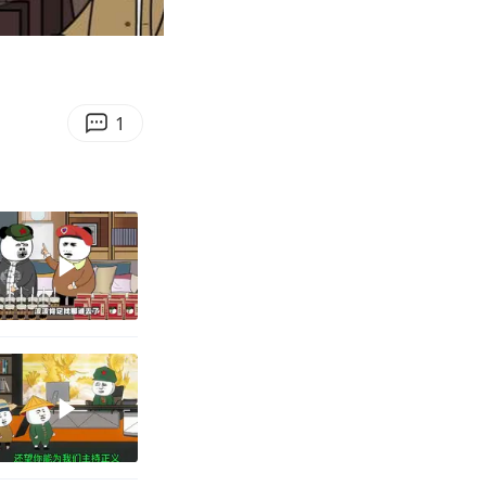
03:37
Enter
fullscreen
1