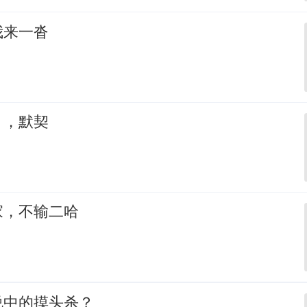
我来一沓
，，默契
家，不输二哈
说中的摸头杀？