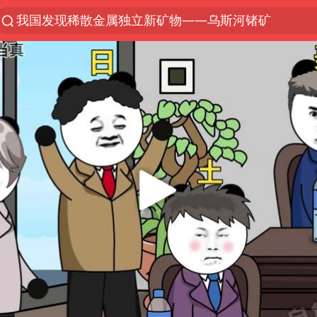
我国发现稀散金属独立新矿物——乌斯河锗矿
台风“白海豚”登陆 各地各部门全力应对
部分银行上调存款利率
小沈阳加盟《披荆斩棘》
新疆生产建设兵团生态环境局原局长被查
朱一龙的鼻子怎么了
上海暴雨已致多处积水
三预警齐发 11个省份有大到暴雨
上海地铁4条线路全线停运
上海鼓励居家办公
4.2平卫生间补漏注胶花1.55万