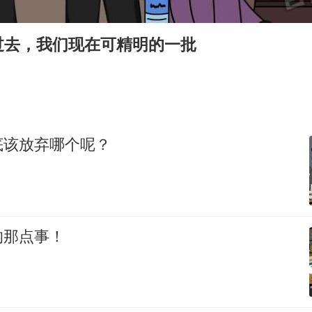
国乒连续两站无缘冠军
5万小车卖不动 微型代步车集体遇冷
过去，我们现在可精明的一批
科创50指数跌幅扩大至2%
周星驰妈妈现身香港首映礼
白海豚路径图
56岁刘奕君跟13岁女儿合跳
底该放弃哪个呢？
大疆错失宇树
从科技创新看开局起步的时与势
的那点事！