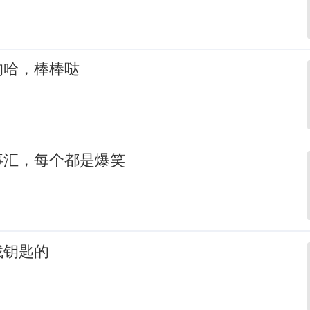
的哈，棒棒哒
事汇，每个都是爆笑
找钥匙的