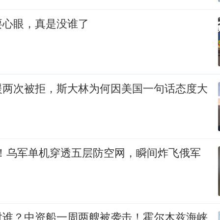
耍心眼，真是没谁了
援两次被拒，斯大林为何因美国一句话态度大
%！乌军单机穿透五层防空网，瞬间炸飞俄军
对谁？中资船一周两艘被袭击！霍尔木兹海峡