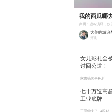
00:00
Play
我的西瓜哪
声明：虚构演绎，仅
大美临城追
河北
女儿彩礼全
讨回公道！
家禽搞笑事务所
七十万造高
工业底牌
王同学来了
4跟贴