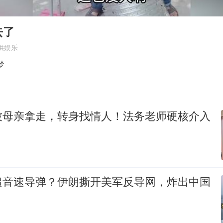
国乒男单横滨冠军赛全军覆没
U17国足三连胜晋级明日之星半决赛
去了
38岁演员求职万岁山NPC成功
供娱乐
国防部：中国军队坚决反制任何闹海挑衅图谋
梦
百花奖开幕式
日本试射“战斧”导弹，国防部回应
被母亲拿走，转身找情人！法务老师硬核介入
夯实基础开新局
超音速导弹？伊朗撕开美军反导网，炸出中国