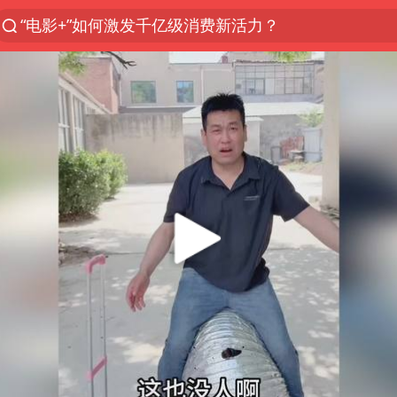
“电影+”如何激发千亿级消费新活力？
全球首个长时储能一体化产业园量产
台风白海豚已进入24小时警戒线
中国女篮70-67险胜尼日利亚女篮
四川宜宾市高县4.9级地震致1人死亡
名创优品回应女子吐槽内裤质量差
上海：台风白海豚或将带来龙卷风
出口禁令驱动有色板块大涨
中巨芯：上半年归母净利润1405.77万元
胜宏科技：股票交易异常波动
秋天的第一杯奶茶到底有多火