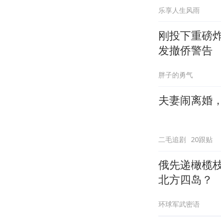
乐享人生风雨
刚投下重磅
发撤侨警告
胖子的勇气
夫妻闹离婚
二毛追剧
20跟贴
俄先递橄榄
北方四岛？
环球军武密语