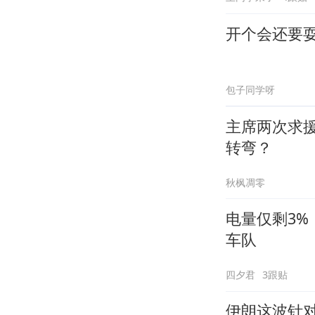
开个会还要
包子同学呀
主席两次求
转弯？
秋枫凋零
电量仅剩3
车队
四夕君
3跟贴
伊朗这波针