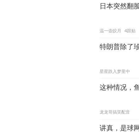
日本突然翻
温一壶皎月
4跟贴
特朗普除了
星星跌入梦里中
这种情况，
龙龙哥搞笑配音
讲真，是球