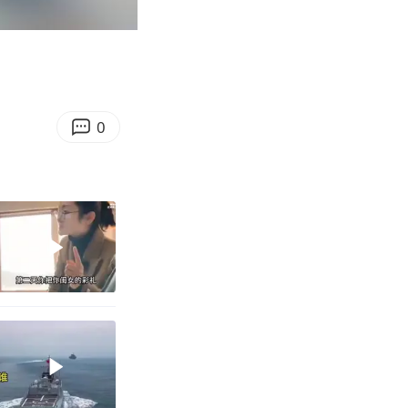
00:12
Enter
fullscreen
0