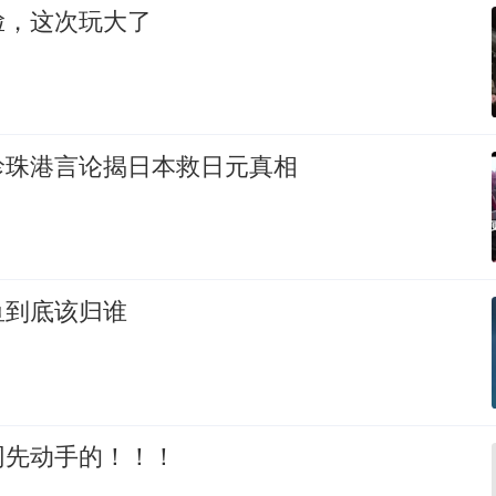
脸，这次玩大了
珍珠港言论揭日本救日元真相
鱼到底该归谁
网先动手的！！！