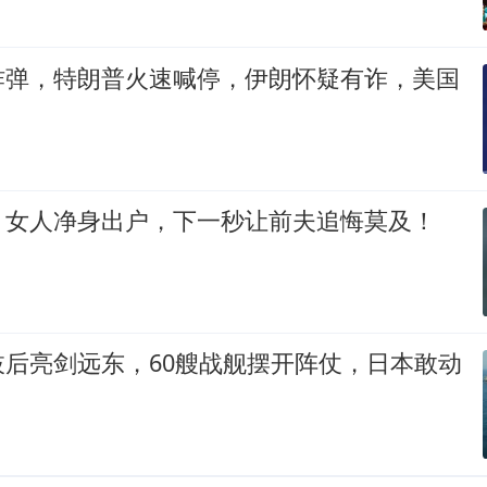
炸弹，特朗普火速喊停，伊朗怀疑有诈，美国
，女人净身出户，下一秒让前夫追悔莫及！
枝后亮剑远东，60艘战舰摆开阵仗，日本敢动