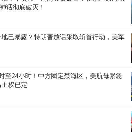
”神话彻底破灭！
身地已暴露？特朗普放话采取斩首行动，美军
时至24小时！中方圈定禁海区，美航母紧急
岛主权已定
！