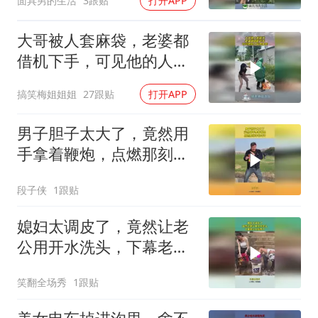
面具男的生活
3跟贴
打开APP
大哥被人套麻袋，老婆都
借机下手，可见他的人品
有多差！
搞笑梅姐姐姐
27跟贴
打开APP
男子胆子太大了，竟然用
手拿着鞭炮，点燃那刻吓
出冷汗
段子侠
1跟贴
媳妇太调皮了，竟然让老
公用开水洗头，下幕老公
反应亮了
笑翻全场秀
1跟贴