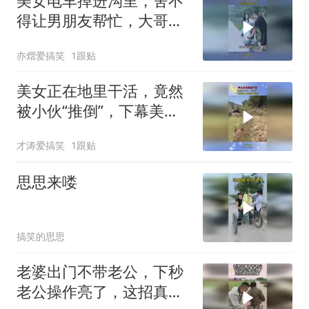
美女电车掉进沟里，舍不
得让男朋友帮忙，大哥得
知真相气疯
亦熠爱搞笑
1跟贴
美女正在地里干活，竟然
被小伙“推倒”，下幕美女3
年抬不起头
才涛爱搞笑
1跟贴
思思来喽
搞笑的思思
老婆出门不带老公，下秒
老公操作亮了，这招真是