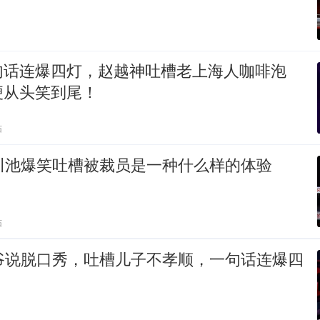
句话连爆四灯，赵越神吐槽老上海人咖啡泡
梗从头笑到尾！
贴
川池爆笑吐槽被裁员是一种什么样的体验
贴
大爷说脱口秀，吐槽儿子不孝顺，一句话连爆四