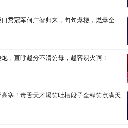
脱口秀冠军何广智归来，句句爆梗，燃爆全
娘炮，直呼越分不清公母，越容易火啊！
看高寒！毒舌天才爆笑吐槽段子全程笑点满天