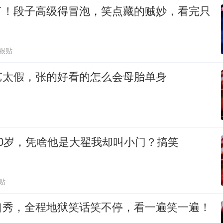
了！段子高级得冒泡，笑点藏的贼妙，看完只
3跟贴
艺太假，张的好看的怎么会母胎单身
0岁，凭啥他是大翟我却叫小门？搞笑
贴
口秀，全程地狱笑话笑不停，看一遍笑一遍！