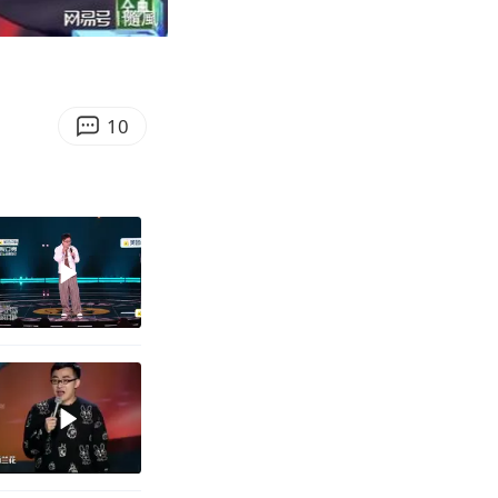
01:02
Enter
fullscreen
10