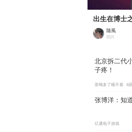
00:00
Play
出生在博士之
隨風
四川
北京拆二代
子疼！
茶喝多了睡不着
6
张博洋：知
亿通电子游戏