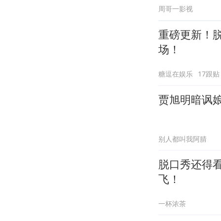
周哥一影视
重磅更新！
场！
糖逗在娱乐
17跟贴
贾旭明暗讽
别人都叫我阿腈
脱口秀还得
飞！
一杯浓茶