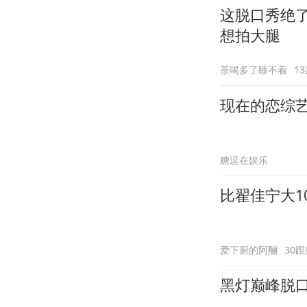
这脱口秀绝
想拍大腿
茶喝多了睡不着
1
现在的恋综
糖逗在娱乐
比翟佳宁大1
爱下厨的阿酾
30跟
黑灯巅峰脱