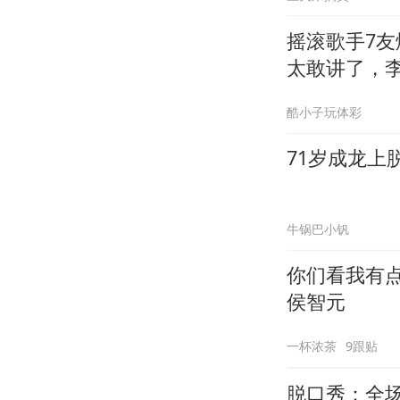
摇滚歌手7
太敢讲了，
酷小子玩体彩
71岁成龙上
牛锅巴小钒
你们看我有
侯智元
一杯浓茶
9跟贴
脱口秀：全