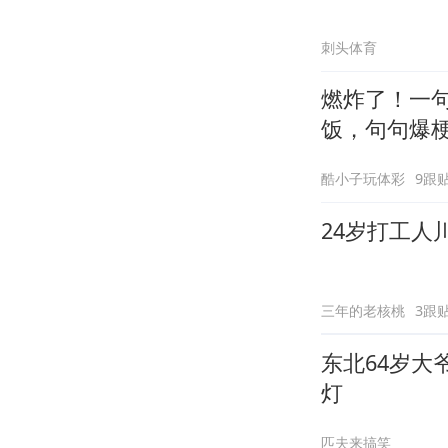
刺头体育
燃炸了！一
饭，句句爆
酷小子玩体彩
9跟
24岁打工人
三年的老核桃
3跟
东北64岁
灯
匹夫来搞笑