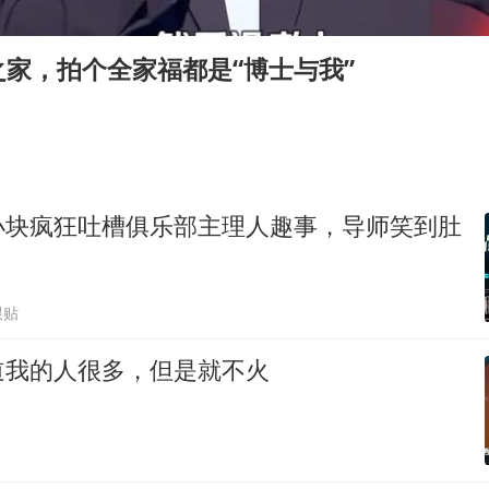
FIFA官方支持因凡蒂诺
陕西柞水遭遇暴雨五千余户群众转移
家，拍个全家福都是“博士与我”
人贩子“梅姨”真名谢家梅
如何把百年大党建设得更加坚强有力
被妻子举报丈夫与情人一审获刑1年
多专业取消艺考 文化工作者要有文化
小块疯狂吐槽俱乐部主理人趣事，导师笑到肚
22岁女生南太行山失联已超十天
总书记关心百姓身边这些民生大事
跟贴
道我的人很多，但是就不火