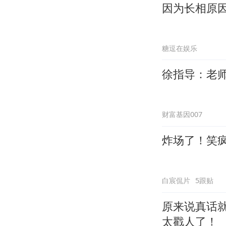
因为长相原
糖逗在娱乐
徐指导：老
财富基因007
炸场了！笑
白宸侃片
5跟贴
原来说真话
太戳人了！