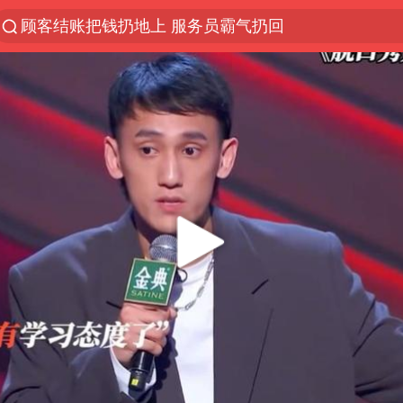
顾客结账把钱扔地上 服务员霸气扔回
探寻“技能+”促就业创业新路
美国退回1000亿美元关税
李亚鹏向地铁吐血女孩捐99999元
被泰航拒载中国乘客：免费改签没兑现
逃犯看演唱会 刚出地铁就被逮住
弹药库存告急 美军补货难
台风白海豚或在华东沿海登陆
《Monica》填词人黎彼得去世
38岁山东财大教授刘海明逝世
因凡蒂诺首次公开道歉