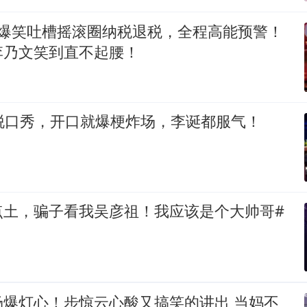
友爆笑吐槽摇滚圈纳税退税，全程高能预警！
李乃文笑到直不起腰！
脱口秀，开口就爆梗炸场，李诞都服气！
点土，骗子看我吴彦祖！我应该是个大帅哥#
场爆灯心！步惊云心酸又搞笑的讲出 当妈不