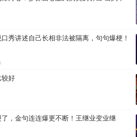
脱口秀讲述自己长相非法被隔离，句句爆梗！
贴
比较好
裂了，金句连连爆更不断！王继业变业继