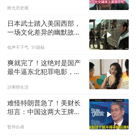
你凭什么？
附允历史观
日本武士踏入美国西部，
一场文化差异的幽默故事
即将开
低声不下气
51跟贴
爽就完了！这绝对是国产
最牛逼东北犯罪电影，女
人身材颜值很顶！
沙果唠生活
难怪特朗普急了！美财长
坦言：中国这两大王牌，
彻底锁死美国咽喉
暂停白昼