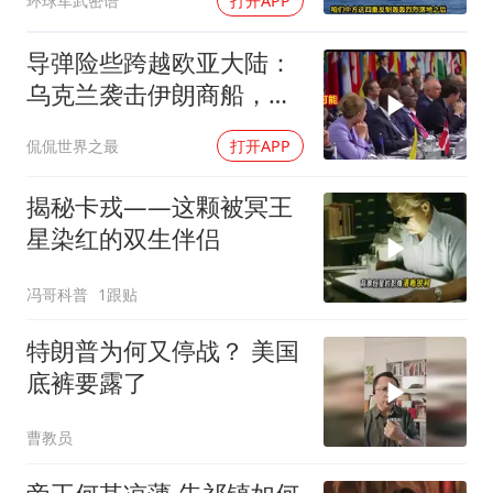
环球军武密语
打开APP
导弹险些跨越欧亚大陆：
乌克兰袭击伊朗商船，差
点引爆两场战争的“连环
侃侃世界之最
打开APP
雷”
揭秘卡戎——这颗被冥王
星染红的双生伴侣
冯哥科普
1跟贴
特朗普为何又停战？ 美国
底裤要露了
曹教员