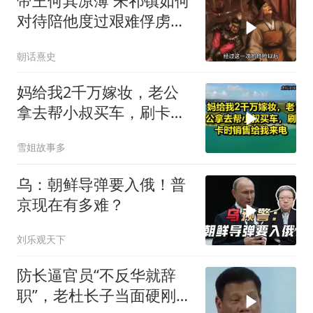
帝王何其凉薄 朱祁镇如何
对待陪他度过艰难俘虏生
涯的袁彬
朝话熹史
妈给我2千万嫁妆，老公
拿去帮小叔买车，刷卡时
销售给我来电！
雪姐故事多
乌：朝鲜导弹要入俄！普
京现在有多难？
刘乐观天下
防长逼官员“不反华就辞
职”，老杜长子当面硬刚：