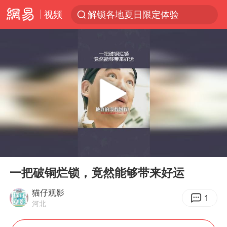
视频
解锁各地夏日限定体验
浙江温州发布台风橙色预警信号
富婆带资进组给自己硬加60多场吻戏
白海豚将正面袭击贯穿浙江
男童模仿奥特曼从高处跳下致骨折
金饰克价一夜涨回1300元
名创优品一次性内裤 颜面尽失
00:00
02:12
视频丨中国东方电气集团原党组副书记、董事宋致远被查
Play
Ent
full
梁家辉：到内地拍戏不是北上是回归
一把破铜烂锁，竟然能够带来好运
包文婧：二胎很难一碗水端平
猫仔观影
1
河北
香港宏福苑火灾或由烟头引起