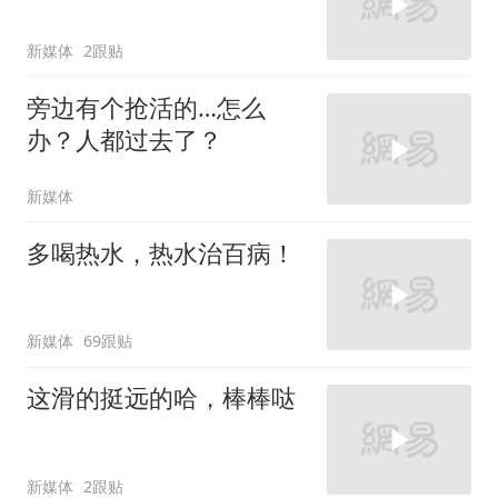
新媒体
2跟贴
旁边有个抢活的…怎么
办？人都过去了？
新媒体
多喝热水，热水治百病！
新媒体
69跟贴
这滑的挺远的哈，棒棒哒
新媒体
2跟贴