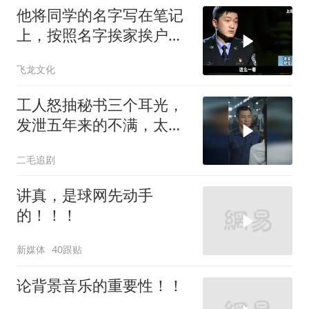
他将同学的名字写在笔记
上，按照名字挨家挨户去
杀人！
飞龙文化
工人怒抽秘书三个耳光，
发泄五年来的不满，太解
气了！
二毛追剧
讲真，是球网先动手
的！！！
新媒体
40跟贴
论背景音乐的重要性！！