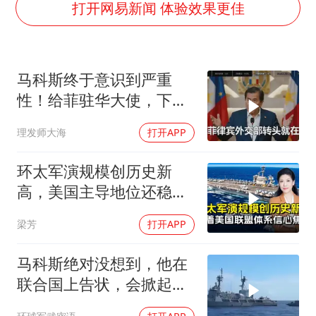
女主硬加吻戏短剧已下架
打开网易新闻 体验效果更佳
浙江台州《告全体市民书》
浙江一9岁男孩被海浪卷走仍在搜救中
马科斯终于意识到严重
郑丽文：台湾从来没有“独立”过
性！给菲驻华大使，下达
网传《披荆斩棘2026》名单
5个必须完成的任务
理发师大海
打开APP
媒体：“内容由AI生成”不是免责盾牌
人民的健康、体质、幸福一脉相承
环太军演规模创历史新
高，美国主导地位还稳得
住吗
梁芳
打开APP
马科斯绝对没想到，他在
联合国上告状，会掀起中
方的4重反制