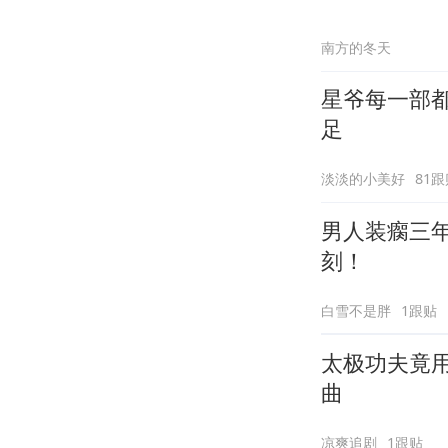
南方的冬天
星爷每一部
足
淡淡的小美好
81跟
男人装瘸三
刻！
白雪不是胖
1跟贴
太极功夫竟
曲
凉爽追剧
1跟贴