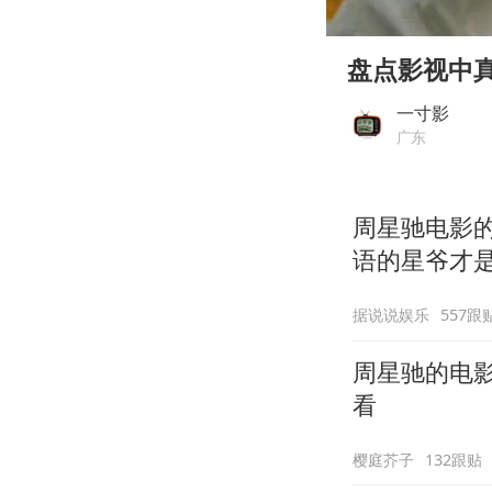
00:00
Play
盘点影视中
一寸影
广东
周星驰电影
语的星爷才
据说说娱乐
557跟
周星驰的电
看
樱庭芥子
132跟贴