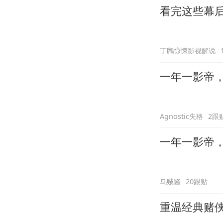
看完这些幕
丁鸊惊悚影视解说
一年一影帝，百
Agnostic失格
2跟
一年一影帝，百
乌贼酱
20跟贴
重温经典赌