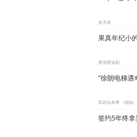
洛天依
果真年纪小
梦游爱追剧
“徐朗电梯遇
军武论本尊
1跟贴
签约5年终