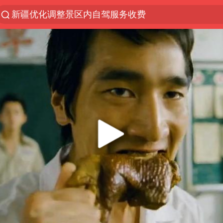
新疆优化调整景区内自驾服务收费
解锁各地夏日限定体验
男童模仿奥特曼从高处跳下致骨折
峰哥 汪海林
河南潜逃10日重大刑案嫌疑人落网
西湖突现狂风暴雨 游客瞬间被浇透
金饰克价一夜涨回1300元
视频丨中国东方电气集团原党组副书记、董事宋致远
梁家辉：到内地拍戏不是北上是回归
白海豚将正面袭击贯穿浙江
酒店回应车内过夜被收150元