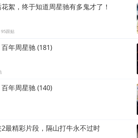
后花絮，终于知道周星驰有多鬼才了！
195跟贴
年周星驰 (181)
贴
年周星驰 (140)
侠2最精彩片段，隔山打牛永不过时