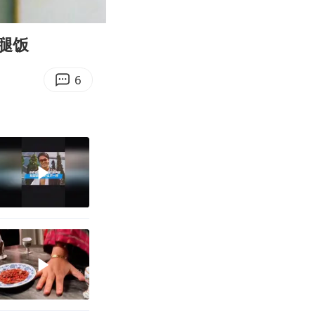
02:41
Enter
fullscreen
腿饭
6