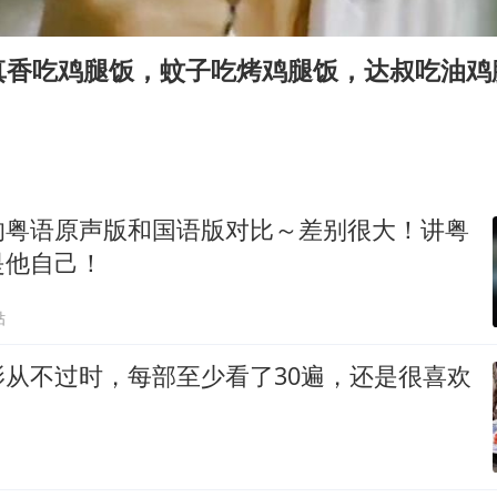
牛津大学一纸声明甩不了锅
香港宏福苑火灾或由烟头引起
真香吃鸡腿饭，蚊子吃烤鸡腿饭，达叔吃油鸡
浙江台州《告全体市民书》
西贝创始人贾国龙押注鲜羊赛道
“不怕六爷挂得多 就怕六爷挂一颗”
董璇小酒窝朵朵为佟丽娅庆生
的粤语原声版和国语版对比～差别很大！讲粤
36岁男演员成景区NPC后人气爆棚
是他自己！
人民的健康、体质、幸福一脉相承
贴
影从不过时，每部至少看了30遍，还是很喜欢