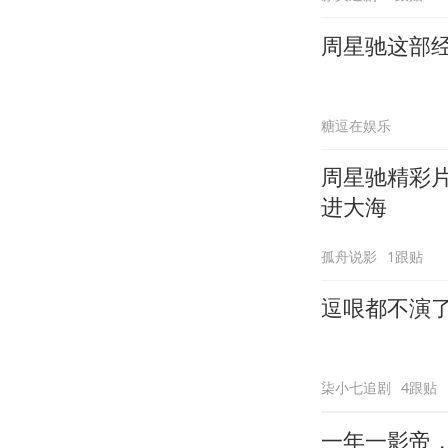
周星驰这部
糖逗在娱乐
周星驰精彩
进大海
孤舟说影
1跟贴
逗哏都不演
柒小七追剧
4跟贴
一年一影帝，百