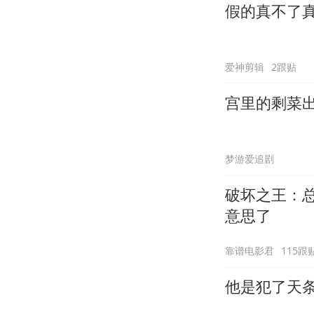
假的真不了
爱神剪辑
2跟贴
宫里的剩菜
梦游爱追剧
破坏之王：
意思了
靠谱电影君
115跟
他是犯了天