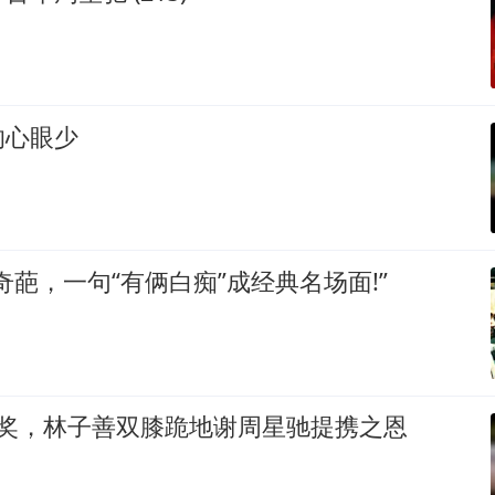
的心眼少
奇葩，一句“有俩白痴”成经典名场面!”
拿奖，林子善双膝跪地谢周星驰提携之恩