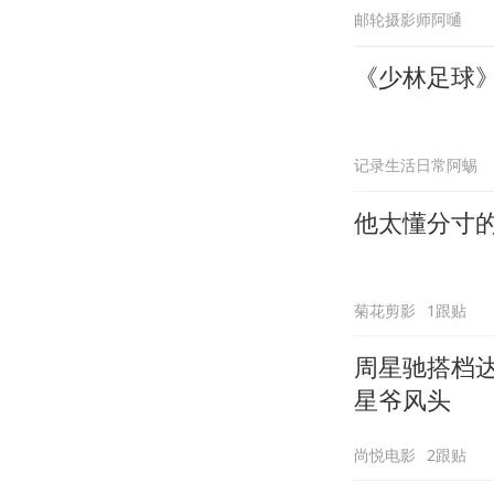
邮轮摄影师阿嗵
《少林足球
记录生活日常阿蜴
他太懂分寸
菊花剪影
1跟贴
周星驰搭档
星爷风头
尚悦电影
2跟贴