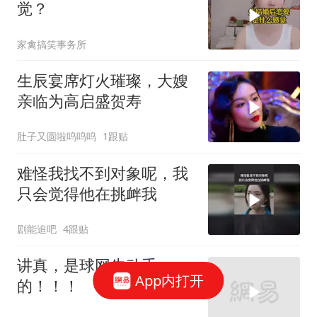
觉？
家禽搞笑事务所
生辰宴席灯火璀璨，大嫂
亲临为高启盛贺寿
肚子又圆啦呜呜呜
1跟贴
难怪我找不到对象呢，我
只会觉得他在挑衅我
剧能追吧
4跟贴
讲真，是球网先动手
App内打开
的！！！