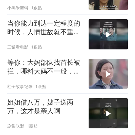
小黑米剪辑
1跟贴
当你能力到达一定程度的
时候，人情世故就不重要
了
三猫看电影
1跟贴
等你：大妈部队找首长被
拦，哪料大妈不一般，首
长一来直接叫小名
柱子故事纪录
1跟贴
姐姐借八万，嫂子送两
万，这才是亲人啊
剧集联盟
1跟贴