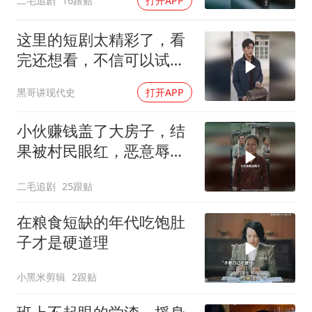
二毛追剧
16跟贴
打开APP
这里的短剧太精彩了，看
完还想看，不信可以试
试！
黑哥讲现代史
打开APP
小伙赚钱盖了大房子，结
果被村民眼红，恶意辱
骂！
二毛追剧
25跟贴
在粮食短缺的年代吃饱肚
子才是硬道理
小黑米剪辑
2跟贴