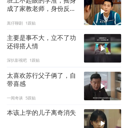
班上不起眼的学渣，摇身
成了家教老师，身份反转
太精彩
嵩仔聊剧
1跟贴
主要是事不大，立不了功
还得搭人情
深扒影视吧
1跟贴
太喜欢苏行父子俩了，自
带喜感
一闻奇谈
5跟贴
本该上学的儿子离奇消失