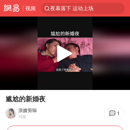
视频
夜幕落下 运动上场
泰交通部副部长回应中国人遭歧视手势
改名后的“青海拉面”店
段绚竞因公牺牲 年仅44岁
1岁宝宝碰坏纸巾盒 宝妈被索赔924元
女子开一天一夜空调后二氧化碳中毒
男子结婚8年3个女儿均非亲生
00:00
00:34
“空调24小时开着更省电”不实
Play
Ent
full
“不建议大家买深色蛋糕”
尴尬的新婚夜
台风白海豚逼近 暴雨大暴雨来袭
浪嫂剪辑
1
河南
男子杀人后逃进深山21年活得像野人