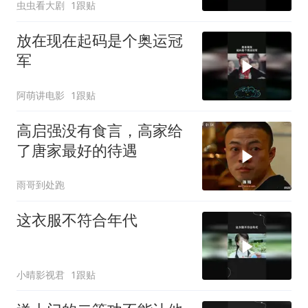
虫虫看大剧
1跟贴
放在现在起码是个奥运冠
军
阿萌讲电影
1跟贴
高启强没有食言，高家给
了唐家最好的待遇
雨哥到处跑
这衣服不符合年代
小晴影视君
1跟贴