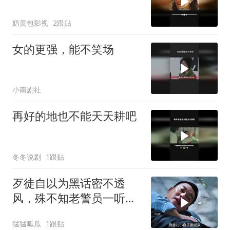
奶黄包影视
2跟贴
女的更强，能不笑场
小南剧社
再好的地也不能天天耕吧
冬冬说剧
1跟贴
歹徒自以为黑话密不透
风，殊不知老警员一听便
识破玄机
猛猛呱瓜
1跟贴