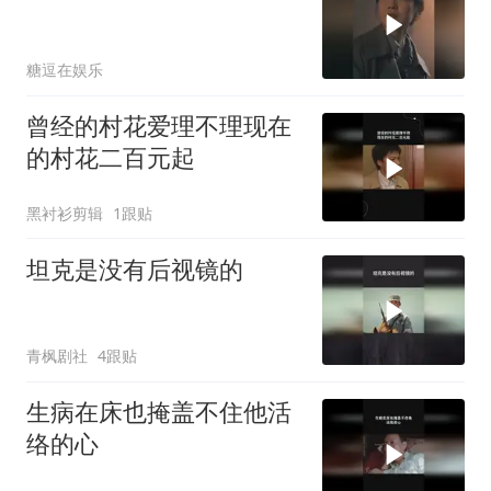
糖逗在娱乐
曾经的村花爱理不理现在
的村花二百元起
黑衬衫剪辑
1跟贴
坦克是没有后视镜的
青枫剧社
4跟贴
生病在床也掩盖不住他活
络的心