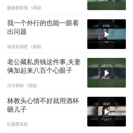
嗷嗷爱影视
1跟贴
我一个外行的也能一眼看
出问题
搞笑影视吧
1跟贴
老公藏私房钱这件事,夫妻
俩加起来八百个心眼子
泠泠剪辑
1跟贴
林教头心情不好就用酒杯
砸儿子
红颜爱追剧