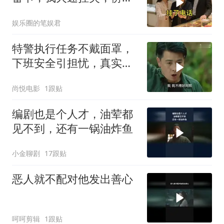
她在金店付款失败，老公
娱乐圈的笔娱君
接完电话脸色惨白
特警执行任务不戴面罩，
下班安全引担忧，真实情
况是这样
尚悦电影
1跟贴
编剧也是个人才，油荤都
见不到，还有一锅油炸鱼
小金聊剧
17跟贴
恶人就不配对他发出善心
呵呵剪辑
1跟贴