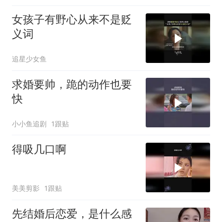
女孩子有野心从来不是贬
义词
追星少女鱼
求婚要帅，跪的动作也要
快
小小鱼追剧
1跟贴
得吸几口啊
美美剪影
1跟贴
先结婚后恋爱，是什么感