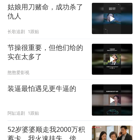
姑娘用刀赌命，成功杀了
仇人
长歌追剧
1跟贴
节操很重要，但他们给的
实在太多了
憨憨爱影视
装逼最怕遇见更牛逼的
阿缸追剧
1跟贴
52岁婆婆顺走我2000万积
蓄卡，我火速挂失，傍晚