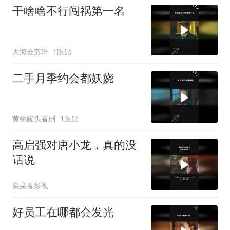
干啥啥不行闯祸第一名
大海会剪辑
1跟贴
二手月季约会都妖娆
黄桃罐头看剧
1跟贴
高启强对唐小龙，真的没
话说
朵朵看影视
好员工在哪都会发光