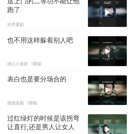
送上门的二等功不能让他
跑了
对齐看剧
也不用这样躲着别人吧
雄心心追剧
1跟贴
表白也是要分场合的
甜妞追剧
1跟贴
过红绿灯的时候是该拐弯
让直行,还是男人让女人