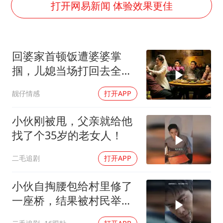
985博士后被曝在妻子孕期出轨后续
打开网易新闻 体验效果更佳
公司“上四休三”但要降薪1000元
OpenAI为免费用户升级GPT-5.6 Luna
回婆家首顿饭遭婆婆掌
47岁妈妈突然产女 26岁女儿：很震惊
掴，儿媳当场打回去全家
97岁英国奶奶飞上天再破吉尼斯纪录
惊呆
靓仔情感
打开APP
“中国蔬菜之乡”最高温达41.8℃
如何把百年大党建设得更加坚强有力？
小伙刚被甩，父亲就给他
找了个35岁的老女人！
二毛追剧
打开APP
小伙自掏腰包给村里修了
一座桥，结果被村民举报
违建！