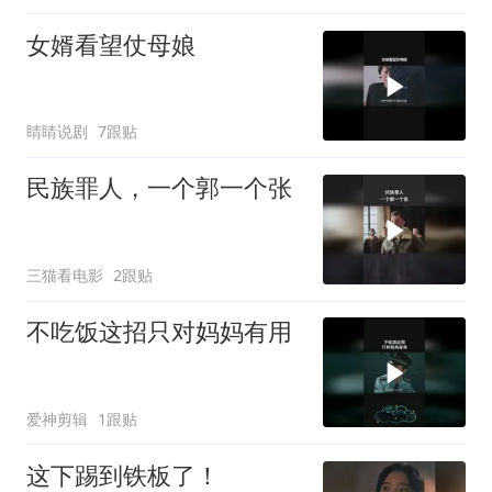
女婿看望仗母娘
睛睛说剧
7跟贴
民族罪人，一个郭一个张
三猫看电影
2跟贴
不吃饭这招只对妈妈有用
爱神剪辑
1跟贴
这下踢到铁板了！