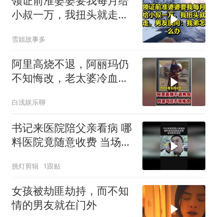
领证前准婆婆要我每月给
小叔一万，我扭头就走，
男友质问：我弟怎么办？
雪姐故事多
阿里高烧不退，阿丽玛仍
不知悔改，老太婆冷血引
众怒
白浅娱乐聊
书记来医院陪父亲看病 哪
料医院竟随意收费 当场告
到法院
挑灯剪辑
1跟贴
女孩被劫匪劫持，而不知
情的男友就在门外