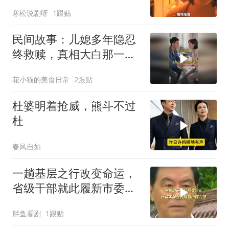
寒松说剧呀
1跟贴
民间故事：儿媳多年隐忍
终救赎，真相大白那一刻
众人泪目
花小猫的美食日常
2跟贴
杜婆明着抢威，熊斗不过
杜
春风自如
一趟基层之行改变命运，
省级干部就此履新市委书
记
胖鱼看剧
1跟贴