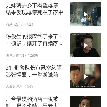
兄妹两去乡下看望母亲，
结果发现母亲死在了家中
清风电影记
1跟贴
陈俊生的报应终于来了！
一顿饭，撕开了再婚家庭
最残忍的真相
明星人物八卦
12跟贴
21. 刑警队长审讯室怒砸
嚣张悍匪，一拳断送前程
沦为阶下囚犯
大象影综乐
1跟贴
后台最硬的酒店一夜被
封，局长坐镇，黑老大再