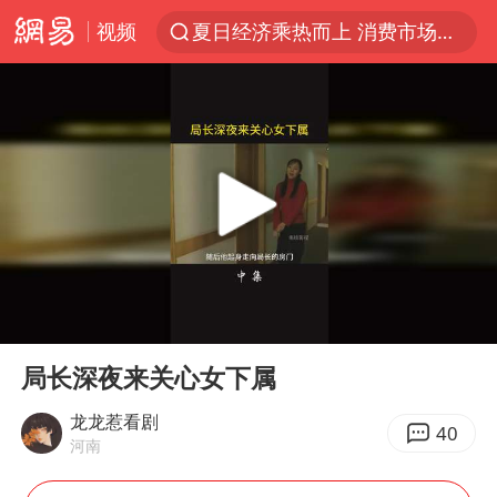
视频
夏日经济乘热而上 消费市场向新而行
白海豚对华东华北影响会大于巴威
于东来回应胖东来近25年老店年底关闭
以拒绝“和平委员会”的加沙和平计划
浙江省甬江发生2026年第1号洪水
独闯南太行的失联女生最后轨迹已确认
美将每月供乌爱国者拦截导弹
00:00
00:54
全球最大级别运输船通过长江大桥
Play
Ent
full
央视新主播李秋莹母校发文祝贺
局长深夜来关心女下属
上门女婿出轨女邻居多年被判重婚罪
龙龙惹看剧
40
河南
国足U17与阿森纳决赛取消 并列冠军