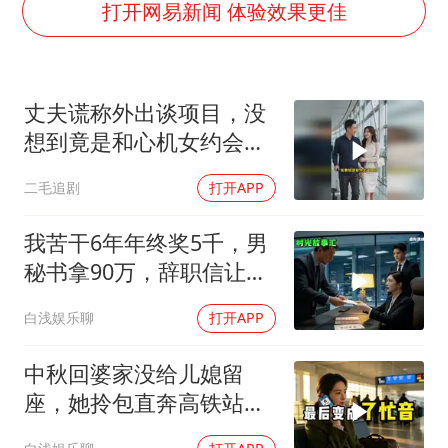
香港刷新1884年以来最高气温纪录
打开网易新闻 体验效果更佳
上海全力守护市民“菜篮子”
暑期研学游升温 在旅途中增长知识
丈夫谎称外出谈项目，没
猫咪过火把节被抹成黑猫
想到竟是和心机女约会，
宝妈给四胞胎取名平安喜乐
妻子的做法绝了！
二毛追剧
打开APP
BLG经理辟谣Bin离队
总书记点赞的非遗苗绣焕发新生机
我苦干6年年终奖5千，男
秘书拿90万，辞职信让女
老板愣住
白浅娱乐聊
打开APP
中秋回婆家没给儿媳留
座，她拎包直奔高铁站，
婆婆愣住了