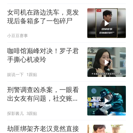
女司机在路边洗车，竟发
现后备箱多了一包碎尸
小豆豆赛事
咖啡馆巅峰对决！罗子君
手撕心机凌玲
娱说一下
1跟贴
刑警调查凶杀案，一眼看
出女友有问题，社交账号
成破案关键
探影酱儿
3跟贴
劫匪绑架齐老汉竟然直接