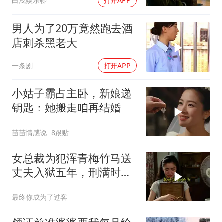
白浅娱乐聊
打开APP
男人为了20万竟然跑去酒
店刺杀黑老大
一条剧
打开APP
小姑子霸占主卧，新娘递
钥匙：她搬走咱再结婚
苗苗情感说
8跟贴
女总裁为犯浑青梅竹马送
丈夫入狱五年，刑满时崩
溃
最终你成为了过客