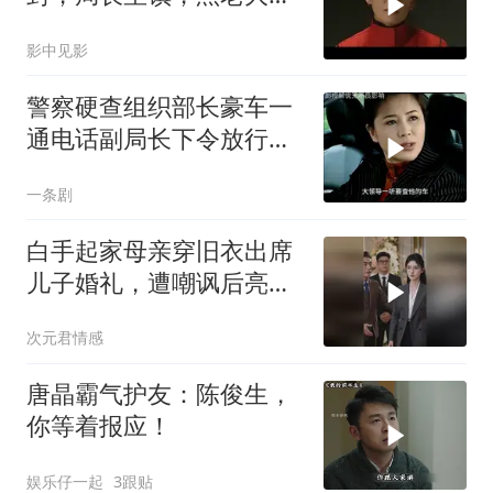
厉害都没用
影中见影
警察硬查组织部长豪车一
通电话副局长下令放行，
刑警队长拉住
一条剧
白手起家母亲穿旧衣出席
儿子婚礼，遭嘲讽后亮出
身份惊艳全场
次元君情感
唐晶霸气护友：陈俊生，
你等着报应！
娱乐仔一起
3跟贴