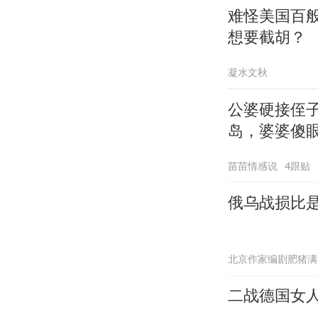
难怪美国百
想要截胡？
凝水文秋
公婆硬接侄
岛，婆婆傻
苗苗情感说
4跟贴
俄乌战损比是
北京作家编剧肥猪满
二战德国女