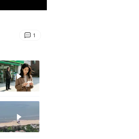
01:25
Enter
fullscreen
1