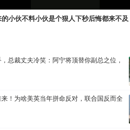
王艺迪无缘横滨赛决赛
泰国：高度重视中国游客旅游体验
来的小伙不料小伙是个狠人下秒后悔都来不及
于东来直播和胖东来核心团队开会
上海大部迎大暴雨
《龙餐馆》 冲奖
蒯曼挺进WTT横滨冠军赛女单四强
手，总裁丈夫冷笑：阿宁将顶替你副总之位，
构建更高水平的全民健身公共服务体系
准来！为啥美英当年拼命反对，联合国反而全