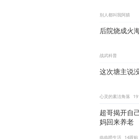
别人都叫我阿腈
后院烧成火
战武科普
这次塘主说没
心灵的素洁角落
1
超哥揭开自
妈回来养老
临临唠生活
14跟贴