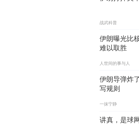
战武科普
伊朗曝光比
难以取胜
人世间的事与人
伊朗导弹炸
写规则
一抹宁静
讲真，是球