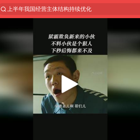
上半年我国经营主体结构持续优化
上海有出现龙卷潜势
上海全域长途客运班次全部停运
今日15时起福州地铁高架区段停运
白海豚逼近浙闽沿海
1枚就能让航母瘫痪 轰-6J实力有多强
王艺迪2-4不敌张本美和止步4强
国足U17与阿森纳决赛取消 并列冠军
上门女婿出轨女邻居多年被判重婚罪
王传君 《披荆斩棘》
2025年小学教师减少13.19万