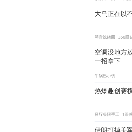
大乌正在以
琴音缭绕回
358跟
空调没地方
一招拿下
牛锅巴小钒
热爆趣创赛横
吕坾极限手工
1跟
伊朗打掉美