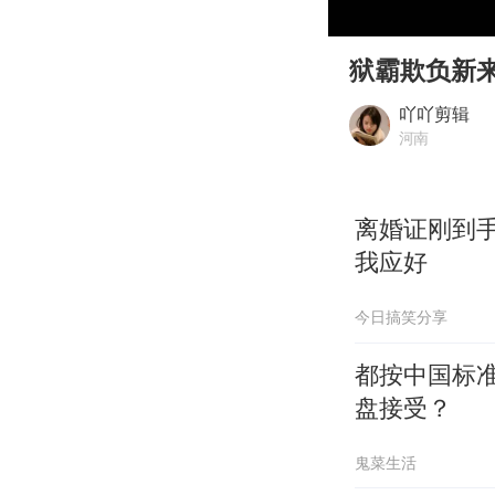
00:00
Play
狱霸欺负新
吖吖剪辑
河南
离婚证刚到
我应好
今日搞笑分享
都按中国标
盘接受？
鬼菜生活