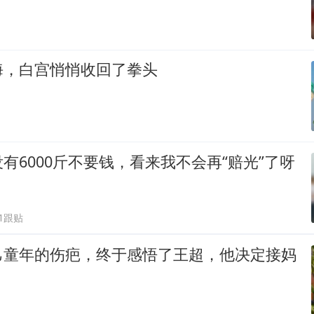
海，白宫悄悄收回了拳头
有6000斤不要钱，看来我不会再“赔光”了呀
91跟贴
己童年的伤疤，终于感悟了王超，他决定接妈