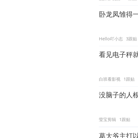
卧龙凤雏得一
Hello吖小志
3跟贴
看见电子秤
白班看影视
1跟贴
没脑子的人
莹宝剪辑
1跟贴
葛大爷主打