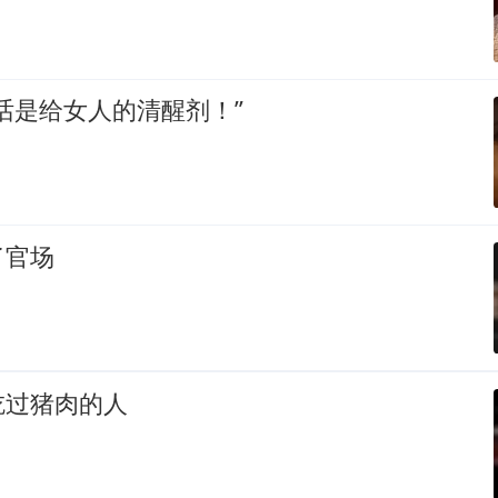
话是给女人的清醒剂！”
了官场
吃过猪肉的人