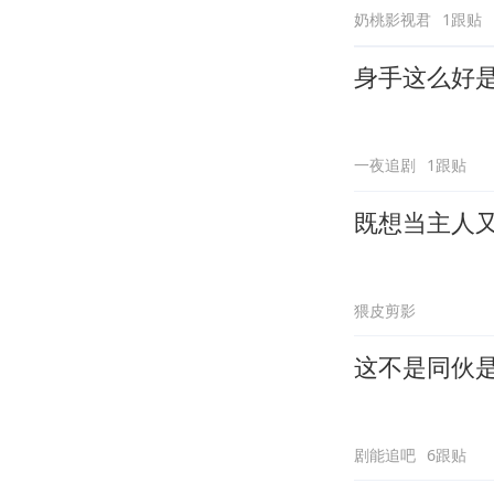
奶桃影视君
1跟贴
身手这么好
一夜追剧
1跟贴
既想当主人
猥皮剪影
这不是同伙
剧能追吧
6跟贴