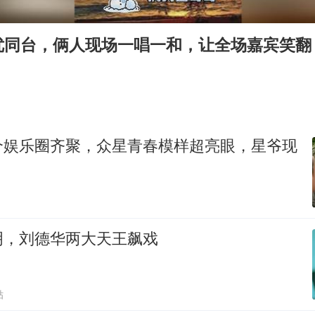
80后女柜员逆袭成4200亿银行副行长
山东财大教授刘海明逝世 终年38岁
优同台，俩人现场一唱一和，让全场嘉宾笑翻
银行午休1.5小时 留个窗口行不行
李嫣近照曝光
总书记关心百姓身边这些民生大事
个娱乐圈齐聚，众星青春模样超亮眼，星爷现
明，刘德华两大天王飙戏
贴