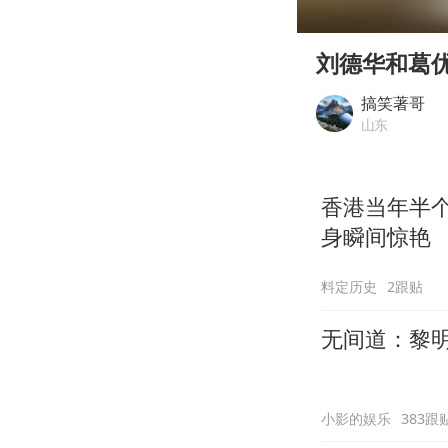
00:00
Play
刘德华和葛
搞笑著哥
山东
香港当年半
身瞬间惊艳
料定历史
2跟贴
无间道：黎
小影的娱乐
383跟