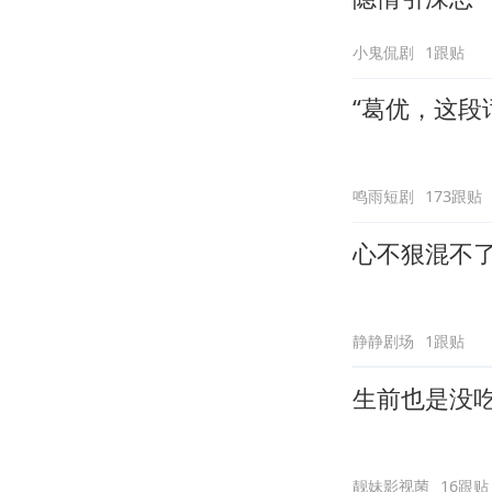
小鬼侃剧
1跟贴
“葛优，这段
鸣雨短剧
173跟贴
心不狠混不
静静剧场
1跟贴
生前也是没
靓妹影视菌
16跟贴