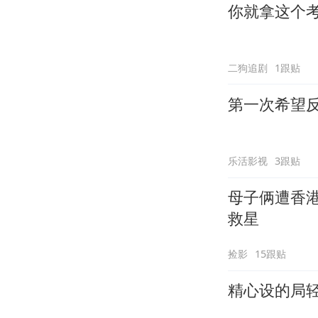
你就拿这个
二狗追剧
1跟贴
第一次希望
乐活影视
3跟贴
母子俩遭香
救星
捡影
15跟贴
精心设的局