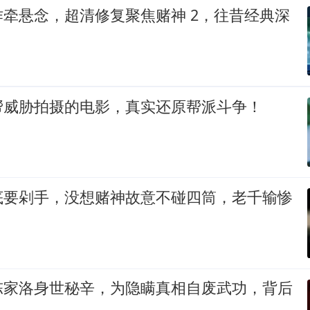
牵悬念，超清修复聚焦赌神 2，往昔经典深
帮威胁拍摄的电影，真实还原帮派斗争！
底要剁手，没想赌神故意不碰四筒，老千输惨
陈家洛身世秘辛，为隐瞒真相自废武功，背后