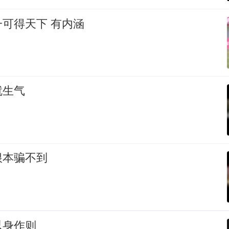
可得天下 有内涵
就生气
根本骗不到
以身作则