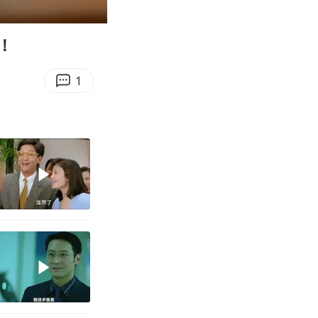
00:12
Enter
fullscreen
！
1