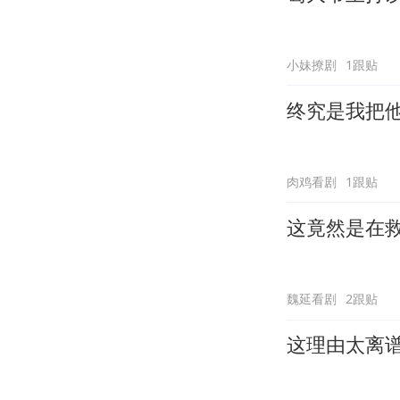
小妹撩剧
1跟贴
终究是我把
肉鸡看剧
1跟贴
这竟然是在
魏延看剧
2跟贴
这理由太离