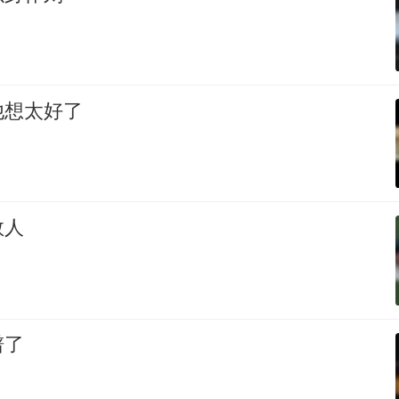
他想太好了
救人
谱了