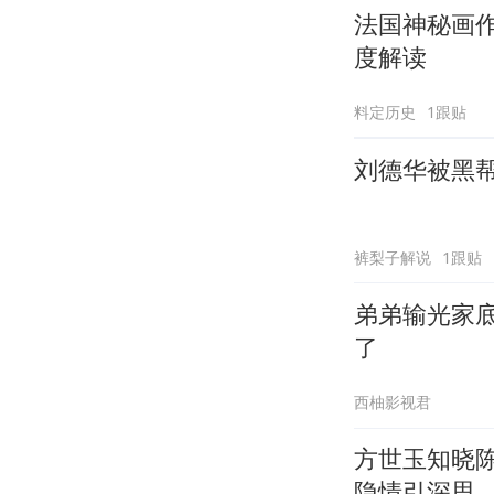
法国神秘画作
度解读
料定历史
1跟贴
刘德华被黑
裤梨子解说
1跟贴
弟弟输光家
了
西柚影视君
方世玉知晓
隐情引深思