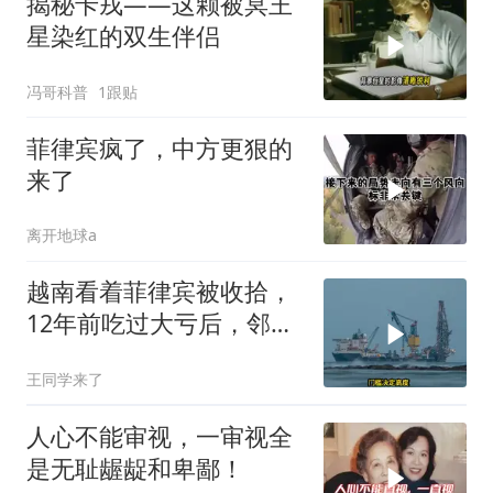
揭秘卡戎——这颗被冥王
星染红的双生伴侣
冯哥科普
1跟贴
菲律宾疯了，中方更狠的
来了
离开地球a
越南看着菲律宾被收拾，
12年前吃过大亏后，邻国
早明白了一个道理
王同学来了
人心不能审视，一审视全
是无耻龌龊和卑鄙！