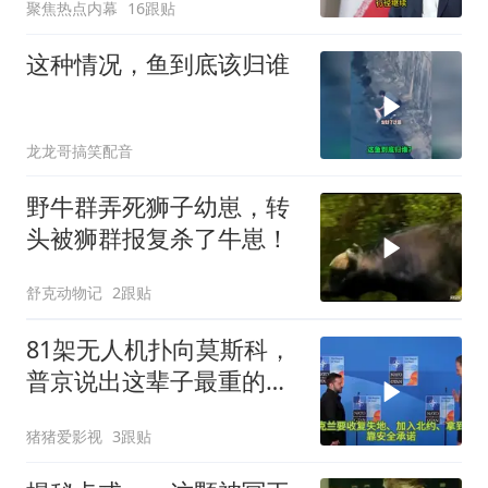
聚焦热点内幕
16跟贴
这种情况，鱼到底该归谁
龙龙哥搞笑配音
野牛群弄死狮子幼崽，转
头被狮群报复杀了牛崽！
舒克动物记
2跟贴
81架无人机扑向莫斯科，
普京说出这辈子最重的一
句话
猪猪爱影视
3跟贴