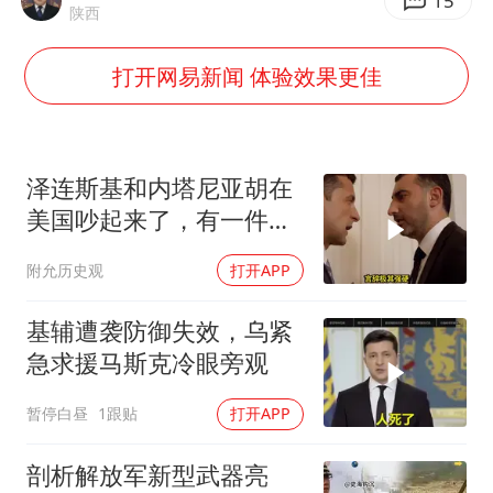
国防部：中国军队坚决反制任何闹海挑衅图谋
15
陕西
我国外贸延续良好增长态势
打开网易新闻 体验效果更佳
“新疆阿勒泰八月能滑雪”不实
日本试射“战斧”导弹，国防部回应
胡彦斌韩磊 谁帮谁
泽连斯基和内塔尼亚胡在
胡彦斌获《歌手2026》歌王
美国吵起来了，有一件事
让他俩都很愤怒
秋天的第一杯奶茶到底有多火
附允历史观
打开APP
夯实基础开新局
基辅遭袭防御失效，乌紧
急求援马斯克冷眼旁观
暂停白昼
1跟贴
打开APP
剖析解放军新型武器亮