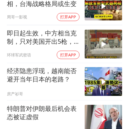
相，台海战略格局或生变
周哥一影视
打开APP
即日起生效，中方相当克
制，只对美国开出5枪，
商务部二号令颁布
环球军武密语
打开APP
经济隐患浮现，越南能否
避开当年日本的老路？
房产衫哥
特朗普对伊朗最后机会表
态被证虚假