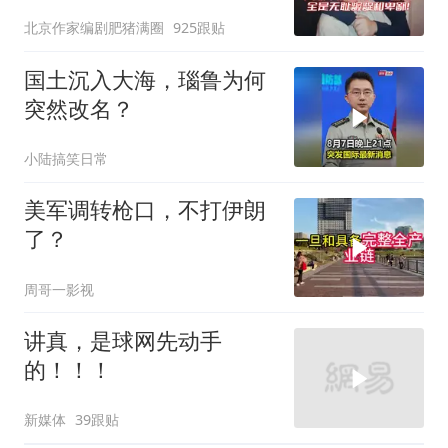
北京作家编剧肥猪满圈
925跟贴
国土沉入大海，瑙鲁为何
突然改名？
小陆搞笑日常
美军调转枪口，不打伊朗
了？
周哥一影视
讲真，是球网先动手
的！！！
新媒体
39跟贴