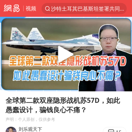
视频
沙特土耳其巴基斯坦签署共同防务协议
“电影+”如何激发千亿级消费新活力？
泉州市委书记张毅恭被查
台风白海豚已进入24小时警戒线
全球首个长时储能一体化产业园量产
上海：台风白海豚或将带来龙卷风
四川宜宾市高县4.9级地震致1人死亡
00:00
06:30
名创优品回应女子吐槽内裤质量差
Play
Ent
full
中巨芯：上半年归母净利润1405.77万元
全球第二款双座隐形战机苏57D，如此
愚蠢设计，骗钱良心不痛？
中国女篮70-67险胜尼日利亚女篮
声明：个人原创，仅供参考
U17国足点球大战淘汰河床晋级决赛
刘乐观天下