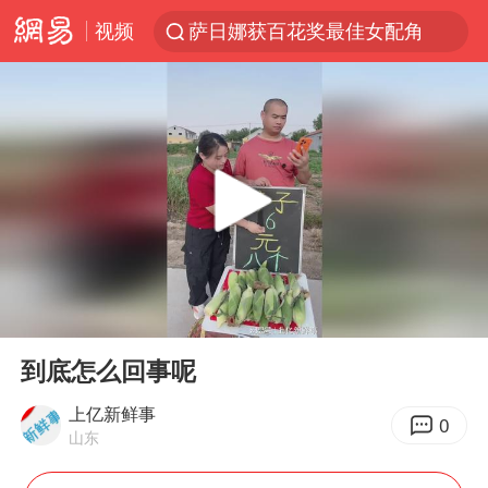
萨日娜获百花奖最佳女配角
视频
百余名菲律宾公民在中国被依法处理
7月份居民消费价格指数保持温和上涨
《哪吒之魔童闹海》获百花奖最佳影片奖
中使馆：重大涉诈逃犯檀某落网
台湾不是国家不存在“国格”
哥伦比亚发生7.5级地震
独闯南太行失联14天的女子已找到
00:00
00:34
百花奖完整获奖名单公布
Play
Ent
full
到底怎么回事呢
哥伦比亚强震已致超20人死亡
上亿新鲜事
男子攒206小时加班调休被拒获赔1.6万
0
山东
公安部通报：抓获犯罪嫌疑人8200余名