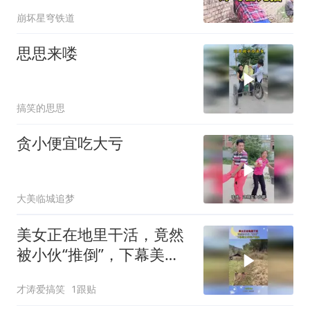
敢看热闹了！
崩坏星穹铁道
思思来喽
搞笑的思思
贪小便宜吃大亏
大美临城追梦
美女正在地里干活，竟然
被小伙“推倒”，下幕美女3
年抬不起头
才涛爱搞笑
1跟贴