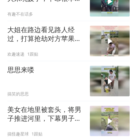
敢看
有趣不在话多
大姐在路边看见路人经
过，打算抢劫对方苹果，
不料却被发现了！
欢趣速递
1跟贴
思思来喽
搞笑的思思
美女在地里被套头，将男
子推进河里，下幕男子想
跑也晚了
搞怪趣星球
1跟贴