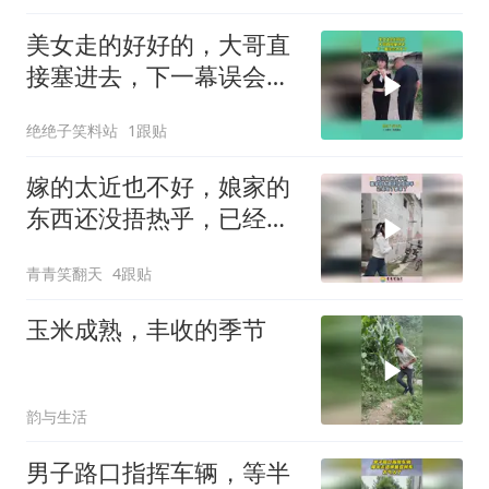
美女走的好好的，大哥直
接塞进去，下一幕误会太
大了
绝绝子笑料站
1跟贴
嫁的太近也不好，娘家的
东西还没捂热乎，已经到
了婆家了！
青青笑翻天
4跟贴
玉米成熟，丰收的季节
韵与生活
男子路口指挥车辆，等半