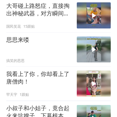
大哥碰上路怒症，直接掏
出神秘武器，对方瞬间腿
软了！
国民笑花
15跟贴
思思来喽
搞笑的思思
我看上了你，你却看上了
唐僧肉！
罕天宇
1跟贴
小叔子和小姑子，竟合起
火来坑嫂子，下幕根本不