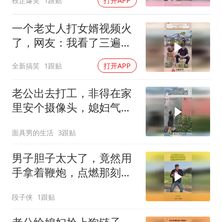
枝芷爆笑
1跟贴
打开APP
一个老丈人打女婿视频火
了，网友：我看了三遍笑
死我了
全新搞笑
1跟贴
打开APP
老公出去打工，非得在家
里安个摄像头，媳妇气得
立马给它盖上！
面具男的生活
3跟贴
男子胆子太大了，竟然用
手拿着鞭炮，点燃那刻吓
出冷汗
段子侠
1跟贴