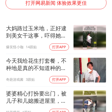
打开网易新闻 体验效果更佳
伊朗最高领袖将任命数名高级指挥官
上海将苏州河水强排至黄浦江
中方：奉劝美方解除对古巴制裁封锁
大妈路过玉米地，正好逮
警惕！我国境内发现多起“Sorry”勒索病毒攻击事件
到美女干这事，吓得她赶
广岛长崎的昨天未必不会是日本的明天
紧穿好衣服！
爆笑怪小咖
14跟贴
打开APP
我国民营企业创新动能持续增强
今天我给花生打套餐，不
高铁双人座被免票儿童挤成3人座
种地是真的不知道种的辛
真理之光，何以能照亮复兴之路？
苦还挣不到钱
奇葩游戏酱
3跟贴
打开APP
婆婆精心打扮要出门，被
儿子和儿媳搬进屋里，再
出来就是另一个人了