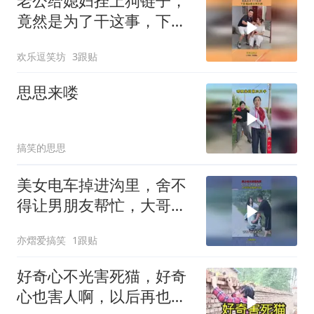
老公给媳妇拴上狗链子，
竟然是为了干这事，下幕
媳妇根本跑不掉
欢乐逗笑坊
3跟贴
思思来喽
搞笑的思思
美女电车掉进沟里，舍不
得让男朋友帮忙，大哥得
知真相气疯
亦熠爱搞笑
1跟贴
好奇心不光害死猫，好奇
心也害人啊，以后再也不