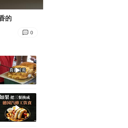
00:18
Enter
fullscreen
香的
0