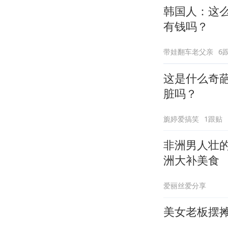
韩国人：这
有钱吗？
带娃翻车老父亲
6
这是什么奇
脏吗？
旎婷爱搞笑
1跟贴
非洲男人壮
洲大补美食
爱丽丝爱分享
美女老板摆