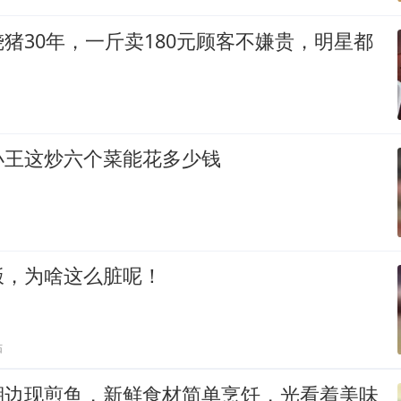
猪30年，一斤卖180元顾客不嫌贵，明星都
小王这炒六个菜能花多少钱
饭，为啥这么脏呢！
贴
湖边现煎鱼，新鲜食材简单烹饪，光看着美味