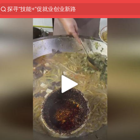
探寻“技能+”促就业创业新路
24小时不关空调 电费反而更低？
店主遭女子“鬼手”换钞
美国退回1000亿美元关税
38岁山东财大教授刘海明逝世
维持强台风级！白海豚直奔华东沿海
河南试行周五下午弹性离岗
顾客结账把钱扔地上 服务员霸气扔回
日本籍女网红在韩直播时自杀身亡
“天津之眼”摩天轮附近2人落水
银行午休1.5小时 留个窗口行不行
41岁女子为鼓励女儿考上985研究生