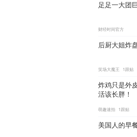
足足一大团
财经时间官方
后厨大姐炸
笑场大魔王
1跟贴
炸鸡只是外
活该长胖！
萌趣速拍
1跟贴
美国人的早