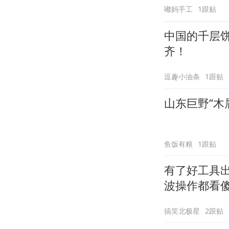
嘟妈手工
1跟贴
中国的千层饼
齐！
逗趣小油条
1跟贴
山东巨野“木
鱼饭有粮
1跟贴
有了好工具
波操作都看
搞笑北极星
2跟贴