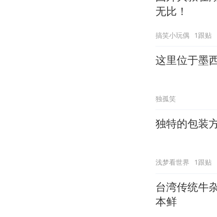
无比！
搞笑小玩偶
1跟贴
这里位于墨
独孤笑
独特的包装方
浅梦看世界
1跟贴
台湾传统牛
本鲜