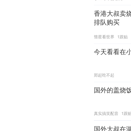
香港大叔卖烧
排队购买
彗星看世界
1跟贴
今天看看在
郑起吃不起
国外的盖烧
真实搞笑配音
1跟
国外大叔在