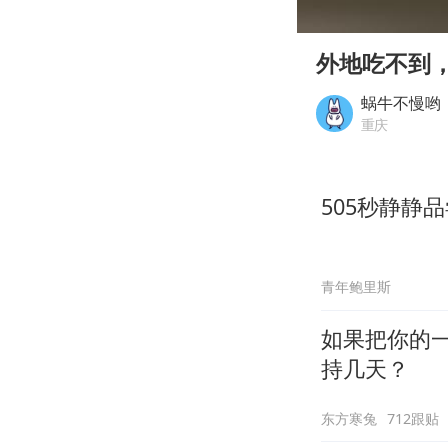
00:00
Play
外地吃不到
蜗牛不慢哟
重庆
505秒静静
青年鲍里斯
如果把你的
持几天？
东方寒兔
712跟贴