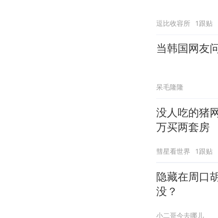
逗比收容所
1跟贴
当韩国网友问
呆毛隆隆
没人吃的猪网
万买两套房
彗星看世界
1跟贴
隐藏在周口
没？
小二哥今去哪儿