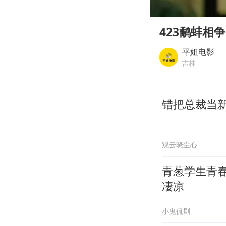
00:00
Play
423鹬蚌相
平姐电影
吉林
错把总裁当
观云晓尘心
青葱学生青
凄凉
小鬼侃剧