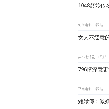
1048甄嬛传
幻舞电影
1跟贴
女人不经意
柒小七追剧
1跟贴
796情深意
平姐电影
1跟贴
甄嬛傳：傲