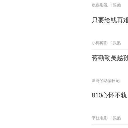
疯癫影视
1跟贴
只要给钱再
小椰剪影
1跟贴
蒋勤勤吴越
瓜哥的动物日记
810心怀不
平姐电影
1跟贴