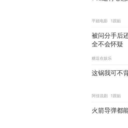
平姐电影
1跟贴
被问分手后
全不会怀疑
糖逗在娱乐
这锅我可不
阿佳说剧
1跟贴
火箭导弹都