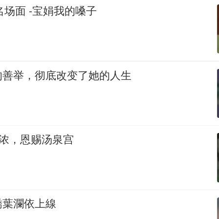
名场面 -宝娟我的嗓子
的善举，彻底改变了她的人生
更浓，恩赐汤泉宫
嬌葉瀾依上線