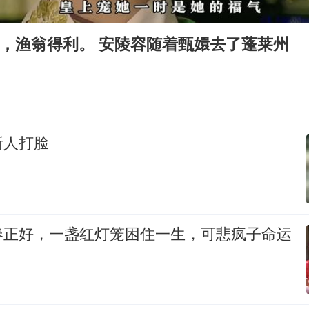
白海豚将正面袭击贯穿浙江
浙江台州《告全体市民书》
争，渔翁得利。 安陵容随着甄嬛去了蓬莱州
“不怕六爷挂得多 就怕六爷挂一颗”
酒店回应车内过夜被收150元
几元成本的AI广告导致千万市值蒸发
36岁男演员成景区NPC后人气爆棚
新人打脸
梁家辉：到内地拍戏不是北上是回归
人民的健康、体质、幸福一脉相承
春正好，一盏红灯笼困住一生，可悲疯子命运