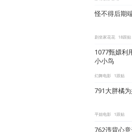
怪不得后期
剧坐家花花
18跟贴
1077甄嬛
小小鸟
幻舞电影
1跟贴
791大胖橘
平姐电影
1跟贴
762违背心