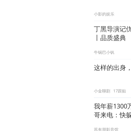
小影的娱乐
丁黑导演记
丨品质盛典
牛锅巴小钒
这样的出身
小金聊剧
17跟贴
我年薪130
哥来电：快
苏有朋影音馆