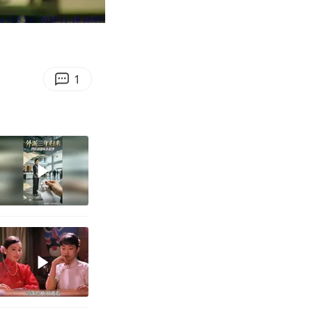
03:38
Enter
fullscreen
1