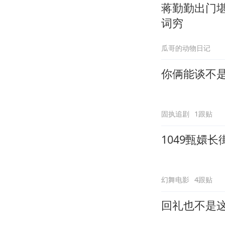
蒋勤勤出门
词穷
瓜哥的动物日记
你俩能谈不
固执追剧
1跟贴
1049甄嬛
幻舞电影
4跟贴
回礼也不是