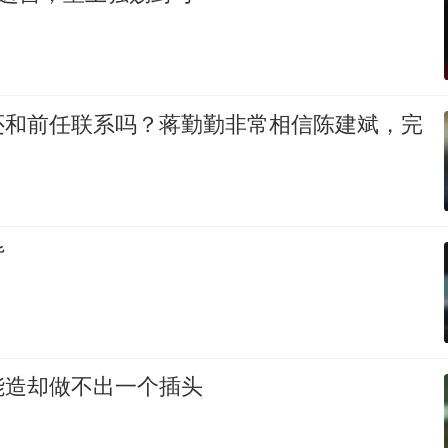
还和前任联系吗？蒋勤勤非常相信陈建斌，完
背
能造却做不出一个插头