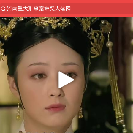
河南重大刑事案嫌疑人落网
光影经济撬动暑期消费新蓝海
浙江上海等地有大雨或暴雨
西湖突现狂风暴雨 游客瞬间被浇透
金饰克价一夜涨回1300元
隔20米开高仿奶茶店被判赔35万元
新疆景区自驾服务费改为按车收费
多家A股公司收到美国关税退款
视频丨中国东方电气集团原党组副书记、董事宋致远
直击东北超：哈尔滨vs通辽
香港宏福苑火灾或由烟头引起