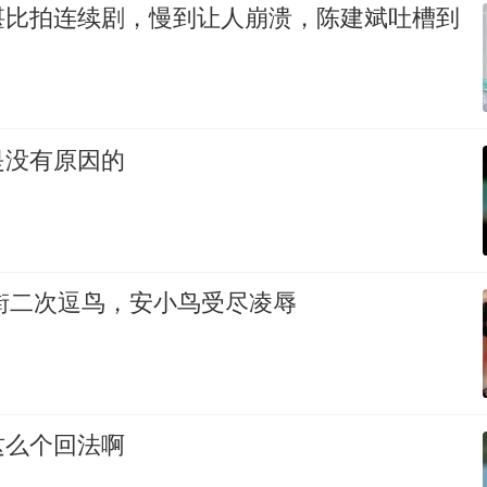
堪比拍连续剧，慢到让人崩溃，陈建斌吐槽到
是没有原因的
长街二次逗鸟，安小鸟受尽凌辱
这么个回法啊