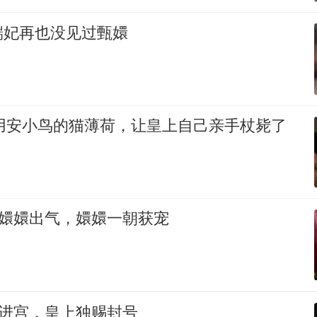
端妃再也没见过甄嬛
利用安小鸟的猫薄荷，让皇上自己亲手杖毙了
为嬛嬛出气，嬛嬛一朝获宠
意进宫，皇上独赐封号