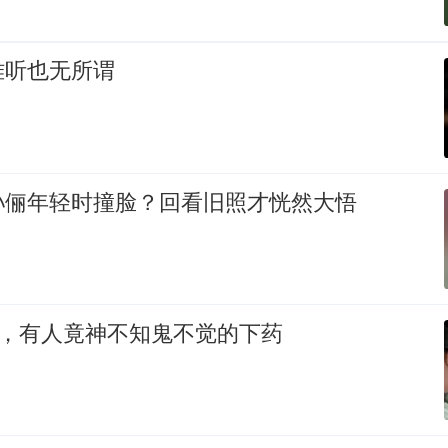
难听也无所谓
孙俪年轻时撞脸？回看旧照才恍然大悟
轨，有人竟神不知鬼不觉的下药